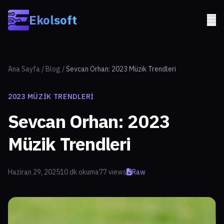
Skip to main content
Ekolsoft
Ana Sayfa
/
Blog
/
Sevcan Orhan: 2023 Müzik Trendleri
2023 MÜZIK TRENDLERI
Sevcan Orhan: 2023
Müzik Trendleri
Haziran 29, 2025
10 dk okuma
77 views
Raw