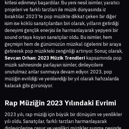
kitlesi edinmeyi başardılar. Bu yeni nesil isimler, yaratıcı
projeleri ve farklı tarzları ile müzik dünyasında iz
bıraktılar. 2023’te pop müzikte dikkat çeken bir diğer
isim ise köklü sanatçılardan biri olarak, yılların getirdiği
deneyimi gençlik enerjisi ile harmanlayarak yepyeni bir
sound ortaya koyan sanatçılar oldu. Bu isimler, hem
geçmişin hem de günümüzün müzikal ögelerini bir araya
getirerek pop müzikteki zenginliği artırıyor. Sonuç olarak,
Sevcan Orhan: 2023 Müzik Trendleri
kapsamında pop
müzik sahnesinde parlayan isimler, dinleyicilere
unutulmaz anlar sunmaya devam ediyor. 2023, pop
müziğin evrildiği ve yenilendiği bir yıl olarak hafızalarda
kalacak gibi görünüyor.
Rap Müziğin 2023 Yılındaki Evrimi
2023 yılı, rap müziği için büyük bir dönüşüm ve yenilikler
yılı oldu. Sanatçılar, farklı tarzları harmanlayarak
dinleyicilerine cesur ve yenilikçi müzikler sunma peşinde.