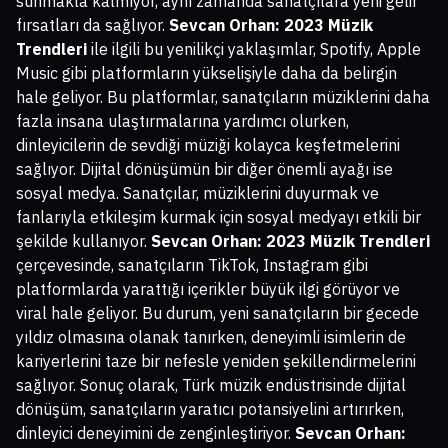
sunmakla kalmıyor, aynı zamanda sanatçılara yeni gelir
fırsatları da sağlıyor.
Sevcan Orhan: 2023 Müzik
Trendleri
ile ilgili bu yenilikçi yaklaşımlar, Spotify, Apple
Music gibi platformların yükselişiyle daha da belirgin
hale geliyor. Bu platformlar, sanatçıların müziklerini daha
fazla insana ulaştırmalarına yardımcı olurken,
dinleyicilerin de sevdiği müziği kolayca keşfetmelerini
sağlıyor. Dijital dönüşümün bir diğer önemli ayağı ise
sosyal medya. Sanatçılar, müziklerini duyurmak ve
fanlarıyla etkileşim kurmak için sosyal medyayı etkili bir
şekilde kullanıyor.
Sevcan Orhan: 2023 Müzik Trendleri
çerçevesinde, sanatçıların TikTok, Instagram gibi
platformlarda yarattığı içerikler büyük ilgi görüyor ve
viral hale geliyor. Bu durum, yeni sanatçıların bir gecede
yıldız olmasına olanak tanırken, deneyimli isimlerin de
kariyerlerini taze bir nefesle yeniden şekillendirmelerini
sağlıyor. Sonuç olarak, Türk müzik endüstrisinde dijital
dönüşüm, sanatçıların yaratıcı potansiyelini artırırken,
dinleyici deneyimini de zenginleştiriyor.
Sevcan Orhan: