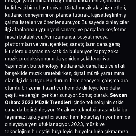
müziğin yaratımından dağıtımına kadar her aşamada
belirleyici bir rol üstleniyor. Dijital müzik akış hizmetleri,
kullanıcı deneyimini ön planda tutarak, kişiselleştirilmiş
çalma listeleri ve öneriler sunuyor. Bu sayede dinleyiciler,
ilgi alanlarına uygun yeni sanatçı ve parçaları keşfetme
fırsatı bulabiliyor. Aynı zamanda, sosyal medya
platformları ve viral içerikler, sanatçıların daha geniş
kitlelere ulaşmasına katkıda bulunuyor. Yapay zeka,
müzik prodüksiyonunu da yeniden şekillendiriyor.
Yapımcılar, bu teknolojiyi kullanarak daha hızlı ve etkili
bir şekilde müzik üretebilirken, dijital müzik yaratımına
olan ilgi de artıyor. Bu durum, hem deneysel çalışmalara
olumlu bir zemin hazırlıyor hem de dinleyicilere daha
çeşitli ve zengin içerikler sunuyor. Sonuç olarak,
Sevcan
Orhan: 2023 Müzik Trendleri
içinde teknolojinin etkisi
daha da belirginleşiyor. Müzik ve teknoloji arasındaki bu
taşınmaz ilişki, yaratıcı süreci hem kolaylaştırıyor hem de
dinleyiciye yeni ufuklar açıyor. 2023, müzik ve
teknolojinin birleştiği büyüleyici bir yolculuğa çıkmamıza