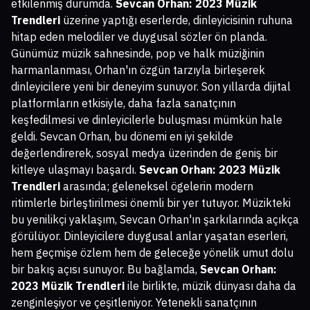
etkilenmiş durumda.
Sevcan Orhan: 2023 Müzik
Trendleri
üzerine yaptığı eserlerde, dinleyicisinin ruhuna
hitap eden melodiler ve duygusal sözler ön planda.
Günümüz müzik sahnesinde, pop ve halk müziğinin
harmanlanması, Orhan'ın özgün tarzıyla birleşerek
dinleyicilere yeni bir deneyim sunuyor. Son yıllarda dijital
platformların etkisiyle, daha fazla sanatçının
keşfedilmesi ve dinleyicilerle buluşması mümkün hale
geldi. Sevcan Orhan, bu dönemi en iyi şekilde
değerlendirerek, sosyal medya üzerinden de geniş bir
kitleye ulaşmayı başardı.
Sevcan Orhan: 2023 Müzik
Trendleri
arasında; geleneksel ögelerin modern
ritimlerle birleştirilmesi önemli bir yer tutuyor. Müzikteki
bu yenilikçi yaklaşım, Sevcan Orhan'ın şarkılarında açıkça
görülüyor. Dinleyicilere duygusal anlar yaşatan eserleri,
hem geçmişe özlem hem de geleceğe yönelik umut dolu
bir bakış açısı sunuyor. Bu bağlamda,
Sevcan Orhan:
2023 Müzik Trendleri
ile birlikte, müzik dünyası daha da
zenginleşiyor ve çeşitleniyor. Yetenekli sanatçının