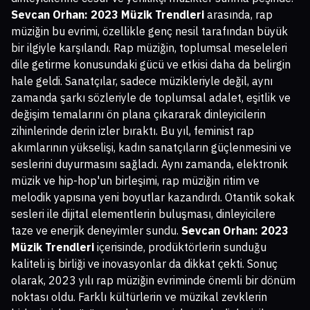
Sevcan Orhan: 2023 Müzik Trendleri
arasında, rap
müziğin bu evrimi, özellikle genç nesil tarafından büyük
bir ilgiyle karşılandı. Rap müziğin, toplumsal meseleleri
dile getirme konusundaki gücü ve etkisi daha da belirgin
hale geldi. Sanatçılar, sadece müzikleriyle değil, aynı
zamanda şarkı sözleriyle de toplumsal adalet, eşitlik ve
değişim temalarını ön plana çıkararak dinleyicilerin
zihinlerinde derin izler bıraktı. Bu yıl, feminist rap
akımlarının yükselişi, kadın sanatçıların güçlenmesini ve
seslerini duyurmasını sağladı. Aynı zamanda, elektronik
müzik ve hip-hop'un birleşimi, rap müziğin ritim ve
melodik yapısına yeni boyutlar kazandırdı. Otantik sokak
sesleri ile dijital elementlerin buluşması, dinleyicilere
taze ve enerjik deneyimler sundu.
Sevcan Orhan: 2023
Müzik Trendleri
içerisinde, prodüktörlerin sunduğu
kaliteli iş birliği ve inovasyonlar da dikkat çekti. Sonuç
olarak, 2023 yılı rap müziğin evriminde önemli bir dönüm
noktası oldu. Farklı kültürlerin ve müzikal zevklerin