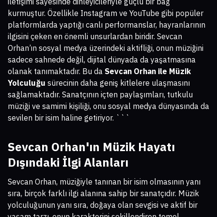
iletişimi sayesinde dinleyicileriyle güçlü bir bağ
kurmuştur. Özellikle Instagram ve YouTube gibi popüler
platformlarda yaptığı canlı performanslar, hayranlarının
ilgisini çeken en önemli unsurlardan biridir. Sevcan
Orhan’ın sosyal medya üzerindeki aktifliği, onun müziğini
sadece sahnede değil, dijital dünyada da yaşatmasına
olanak tanımaktadır. Bu da
Sevcan Orhan ile Müzik
Yolculuğu
sürecinin daha geniş kitlelere ulaşmasını
sağlamaktadır. Sanatçının içten paylaşımları, tutkulu
müziği ve samimi kişiliği, onu sosyal medya dünyasında da
sevilen bir isim haline getiriyor. ```
Sevcan Orhan'ın Müzik Hayatı
Dışındaki İlgi Alanları
Sevcan Orhan, müziğiyle tanınan bir isim olmasının yanı
sıra, birçok farklı ilgi alanına sahip bir sanatçıdır. Müzik
yolculuğunun yanı sıra, doğaya olan sevgisi ve aktif bir
yaşam tarzı, onun karakterini şekillendiren temel