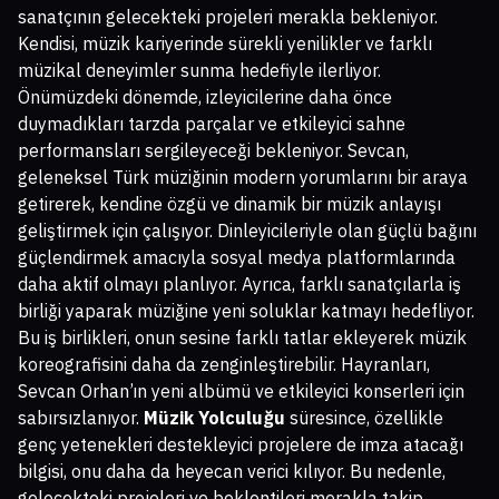
sanatçının gelecekteki projeleri merakla bekleniyor.
Kendisi, müzik kariyerinde sürekli yenilikler ve farklı
müzikal deneyimler sunma hedefiyle ilerliyor.
Önümüzdeki dönemde, izleyicilerine daha önce
duymadıkları tarzda parçalar ve etkileyici sahne
performansları sergileyeceği bekleniyor. Sevcan,
geleneksel Türk müziğinin modern yorumlarını bir araya
getirerek, kendine özgü ve dinamik bir müzik anlayışı
geliştirmek için çalışıyor. Dinleyicileriyle olan güçlü bağını
güçlendirmek amacıyla sosyal medya platformlarında
daha aktif olmayı planlıyor. Ayrıca, farklı sanatçılarla iş
birliği yaparak müziğine yeni soluklar katmayı hedefliyor.
Bu iş birlikleri, onun sesine farklı tatlar ekleyerek müzik
koreografisini daha da zenginleştirebilir. Hayranları,
Sevcan Orhan’ın yeni albümü ve etkileyici konserleri için
sabırsızlanıyor.
Müzik Yolculuğu
süresince, özellikle
genç yetenekleri destekleyici projelere de imza atacağı
bilgisi, onu daha da heyecan verici kılıyor. Bu nedenle,
gelecekteki projeleri ve beklentileri merakla takip