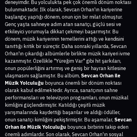
deneyimdir. Bu yolculukta pek çok önemli dönüm noktası
bulunmaktadır. İlk olarak, Sevcan Orhan'ın kariyerine
başlangıç yaptığı dönem, onun için bir milat olmuştur.
Genç yaşta sahneye adım atan sanatçı, güçlü sesi ve
etkileyici yorumuyla dikkat çekmeyi başarmıştır. Bu
dönem, müzik kariyerinin temellerini attığı ve kendisini
tanıttığı kritik bir süreçtir. Daha sonraki yıllarda, Sevcan
Orhan'ın çıkardığı albümlerle birlikte müzik kariyeri ivme
kazanmıştır. Özellikle "Yüreğim Var" gibi hit şarkıları,
onun popülerliğini artırmış ve geniş bir hayran kitlesine
ulaşmasını sağlamıştır. Bu albüm,
Sevcan Orhan ile
Müzik Yolculuğu
boyunca önemli bir dönüm noktası
olarak kabul edilmektedir. Ayrıca, sanatçının sahne
performansları ve televizyon programları, onun müzikal
kimliğini güçlendirmiştir. Katıldığı çeşitli müzik
yarışmalarında kaydettiği başarılar ve aldığı ödüller,
onun sanatçı kimliğini pekiştirmiştir. Bu aşamalar,
Sevcan
Orhan ile Müzik Yolculuğu
boyunca birbirini takip eden
önemli adımlardır. Son olarak, Sevcan Orhan'ın sosyal