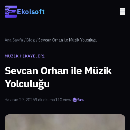
Skip to main content
Ekolsoft
Ana Sayfa
/
Blog
/
Sevcan Orhan ile Müzik Yolculuğu
MÜZIK HIKAYELERI
Sevcan Orhan ile Müzik
Yolculuğu
Haziran 29, 2025
9 dk okuma
110 views
Raw