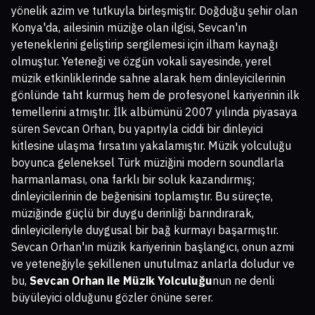
yönelik azim ve tutkuyla birleşmiştir. Doğduğu şehir olan
Konya'da, ailesinin müziğe olan ilgisi, Sevcan'ın
yeteneklerini geliştirip sergilemesi için ilham kaynağı
olmuştur. Yeteneği ve özgün vokali sayesinde, yerel
müzik etkinliklerinde sahne alarak hem dinleyicilerinin
gönlünde taht kurmuş hem de profesyonel kariyerinin ilk
temellerini atmıştır. İlk albümünü 2007 yılında piyasaya
süren Sevcan Orhan, bu yapıtıyla ciddi bir dinleyici
kitlesine ulaşma fırsatını yakalamıştır. Müzik yolculuğu
boyunca geleneksel Türk müziğini modern soundlarla
harmanlaması, ona farklı bir soluk kazandırmış;
dinleyicilerinin de beğenisini toplamıştır. Bu süreçte,
müziğinde güçlü bir duygu derinliği barındırarak,
dinleyicileriyle duygusal bir bağ kurmayı başarmıştır.
Sevcan Orhan'ın müzik kariyerinin başlangıcı, onun azmi
ve yeteneğiyle şekillenen unutulmaz anlarla doludur ve
bu,
Sevcan Orhan ile Müzik Yolculuğu
nun ne denli
büyüleyici olduğunu gözler önüne serer.