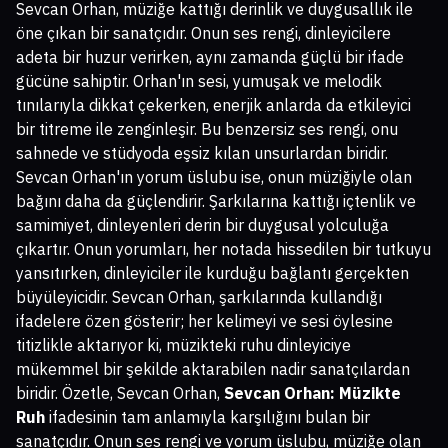
Sevcan Orhan, müziğe kattığı derinlik ve duygusallık ile
öne çıkan bir sanatçıdır. Onun ses rengi, dinleyicilere
adeta bir huzur verirken, aynı zamanda güçlü bir ifade
gücüne sahiptir. Orhan'ın sesi, yumuşak ve melodik
tınılarıyla dikkat çekerken, enerjik anlarda da etkileyici
bir titreme ile zenginleşir. Bu benzersiz ses rengi, onu
sahnede ve stüdyoda eşsiz kılan unsurlardan biridir.
Sevcan Orhan'ın yorum üslubu ise, onun müziğiyle olan
bağını daha da güçlendirir. Şarkılarına kattığı içtenlik ve
samimiyet, dinleyenleri derin bir duygusal yolculuğa
çıkartır. Onun yorumları, her notada hissedilen bir tutkuyu
yansıtırken, dinleyiciler ile kurduğu bağlantı gerçekten
büyüleyicidir. Sevcan Orhan, şarkılarında kullandığı
ifadelere özen gösterir; her kelimeyi ve sesi öylesine
titizlikle aktarıyor ki, müzikteki ruhu dinleyiciye
mükemmel bir şekilde aktarabilen nadir sanatçılardan
biridir. Özetle, Sevcan Orhan,
Sevcan Orhan: Müzikte
Ruh
ifadesinin tam anlamıyla karşılığını bulan bir
sanatçıdır. Onun ses rengi ve yorum üslubu, müziğe olan