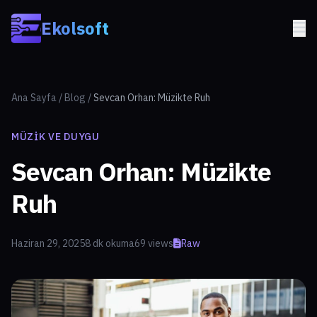
Skip to main content
Ekolsoft
Ana Sayfa
/
Blog
/
Sevcan Orhan: Müzikte Ruh
MÜZIK VE DUYGU
Sevcan Orhan: Müzikte
Ruh
Haziran 29, 2025
8 dk okuma
69 views
Raw