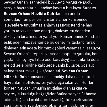
Sevcan Orhan, sahnedeki büyüleyici varlığı ve güçlü
sesiyle hayranlarını kendine hayran bırakıyor. Sanatçı,
Sevcan Orhan: Müzikte Ruh
ifadesini adeta
somutlaştıran performanslarıyla her konserinde
izleyenlere unutulmaz anlar yaşatıyor. Kendine has
yorum tarzı ve sahne enerjisi, dinleyicileri derinden
etkileyen bir atmosfer yaratıyor. Konserlerinde kendisine
eşlik eden müzisyenler de bu deneyimi taçlandırarak,
dinleyenlerin adeta bir müzik şöleni yaşamasını sağlıyor.
Sevcan Orhan’ın repertuvarındaki popüler şarkılar, her
yaştan dinleyiciye hitap ederken, duygusal anlarla dolu
melodilerle birlikte kalplerde yankı buluyor. Göz alıcı
sahne tasarımı ve ışık gösterileri,
Sevcan Orhan:
Müzikte Ruh
konusundaki derinliği daha da artırarak,
hayranlarını etkileyici bir yolculuğa çıkarıyor. Her bir
konseri, Sevcan Orhan’ın müziğine olan aşkını ve
seyirciyle kurduğu bağı gözler önüne seriyor. Sahneye
adım attığı andan itibaren hissettiği tutku, izleyicileri
saran bir enerjiye dönüşerek etraflarındaki her bireyi