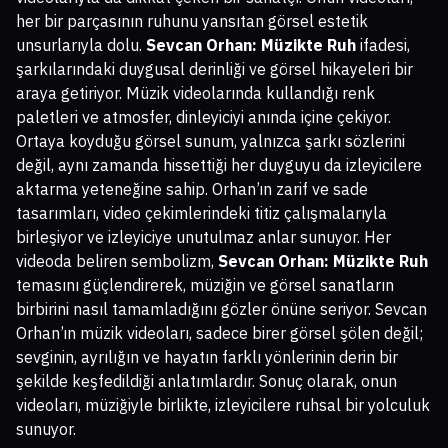
her bir parçasının ruhunu yansıtan görsel estetik
unsurlarıyla dolu.
Sevcan Orhan: Müzikte Ruh
ifadesi,
şarkılarındaki duygusal derinliği ve görsel hikayeleri bir
araya getiriyor. Müzik videolarında kullandığı renk
paletleri ve atmosfer, dinleyiciyi anında içine çekiyor.
Ortaya koyduğu görsel sunum, yalnızca şarkı sözlerini
değil, aynı zamanda hissettiği her duyguyu da izleyicilere
aktarma yeteneğine sahip. Orhan’ın zarif ve sade
tasarımları, video çekimlerindeki titiz çalışmalarıyla
birleşiyor ve izleyiciye unutulmaz anlar sunuyor. Her
videoda beliren sembolizm,
Sevcan Orhan: Müzikte Ruh
temasını güçlendirerek, müziğin ve görsel sanatların
birbirini nasıl tamamladığını gözler önüne seriyor. Sevcan
Orhan’ın müzik videoları, sadece birer görsel şölen değil;
sevginin, ayrılığın ve hayatın farklı yönlerinin derin bir
şekilde keşfedildiği anlatımlardır. Sonuç olarak, onun
videoları, müziğiyle birlikte, izleyicilere ruhsal bir yolculuk
sunuyor.