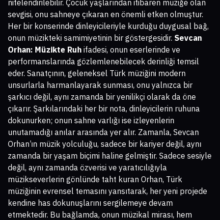
nitelendirilebilir. Çocuk yaşlarından itibaren müziğe olan
sevgisi, onu sahneye çıkaran en önemli etken olmuştur.
Her bir konserinde dinleyicileriyle kurduğu duygusal bağ,
onun müzikteki samimiyetinin bir göstergesidir.
Sevcan
Orhan: Müzikte Ruh
ifadesi, onun eserlerinde ve
performanslarında gözlemlenebilecek derinliği temsil
eder. Sanatçının, geleneksel Türk müziğini modern
unsurlarla harmanlayarak sunması, onu yalnızca bir
şarkıcı değil, aynı zamanda bir yenilikçi olarak da öne
çıkarır. Şarkılarındaki her bir nota, dinleyicilerin ruhuna
dokunurken; onun sahne varlığı ise izleyenlerin
unutamadığı anılar arasında yer alır. Zamanla, Sevcan
Orhan’ın müzik yolculuğu, sadece bir kariyer değil, aynı
zamanda bir yaşam biçimi haline gelmiştir. Sadece sesiyle
değil, aynı zamanda özverisi ve yaratıcılığıyla
müzikseverlerin gönlünde taht kuran Orhan, Türk
müziğinin evrensel temasını yansıtarak, her yeni projede
kendine has dokunuşlarını sergilemeye devam
etmektedir. Bu bağlamda, onun müzikal mirası, hem