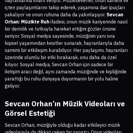
hayranlarına ilham veriyor. Müzikseverler, onun samimi ve
içten paylaşımlarını takip ederek, yaşamına dair ipuçları
yakalıyor ve onun ruhuna daha da yakınlaşıyor.
Sevcan
Orhan: Müzikte Ruh
ifadesi, onun müzik kariyerinde nasıl
bir derinlik ve tutkuyla hareket ettiğini gözler önüne
seriyor. Sosyal medya sayesinde, müziğinin yanı sıra
kişisel yaşamından kesitler sunarak, hayranlarıyla daha
samimi bir etkileşim kurabiliyor. Her paylaşımı, hayranları
üzerinde olumlu bir etki bırakarak, onu daha da özel
kılıyor. Sosyal medya, Sevcan Orhan için sadece bir
iletişim aracı değil, aynı zamanda müziğinde ve kişiliğinde
yarattığı bu ruhu dünyaya duyurmanın bir yolu haline
geliyor.
Sevcan Orhan’ın Müzik Videoları ve
Görsel Estetiği
Sevcan Orhan, müziğiyle olduğu kadar etkileyici müzik
videolarıyla da dikkat çeken bir sanatçı. Onun videoları,