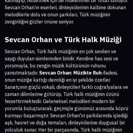
kalmayıp, hissetmek için de mükemmel bir fırsat sunuyor.
Sevcan Orhan’ın eserleri, dinleyicilerinin kalbine dokunan
melodilerle dolu ve onun şarkıları, Türk müziğinin
zenginliğini gözler önüne seriyor.
Sevcan Orhan ve Türk Halk Müziği
Sevcan Orhan, Türk halk müziğinin en çok sevilen ve
saygı duyulan isimlerinden biridir. Kendine has sesi ve
yorumuyla, bu zengin müzik kültürünün ruhunu
yansıtmaktadır.
Sevcan Orhan: Müzikte Ruh
ifadesi,
onun müziğe kattığı derinliği en iyi şekilde özetler.
Sanatçının güçlü vokali, dinleyicileri farklı coğrafyalara ve
zaman dilimlerine götürüp, Türk halk müziğinin özünü
hissettirmektedir. Geleneksel melodileri modern bir
yorumla buluşturarak, geçmişle günümüz arasında köprü
kurmayı başarmıştır. Sevcan Orhan'ın şarkılarında işlediği
aşk, hasret ve doğa temaları, dinleyicilerine duygusal bir
yolculuk sunar. Her bir parçasında, Türk halk müziğinin