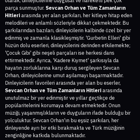
olarak, dinleyicilerine duygusal ve hareketli pek çok
parça sunmuştur.
Sevcan Orhan ve Tüm Zamanların
Hitleri
arasında yer alan şarkıları, her kitleye hitap eden
melodileri ve anlamlı sözleriyle dikkat çekmektedir. Bu
şarkılarından bazıları, dinleyicilerin kalbinde özel bir yer
edinmiş ve zamanla klasikleşmiştir. 'Gurbetin Elleri' gibi
hüzün dolu eserleri, dinleyicilerini derinden etkilemekte;
'Çocuk Gibi' gibi neşeli parçaları ise herkesi dans
ettirmektedir. Ayrıca, 'Kadere Kıymet' şarkısıyla da
hayatın zorluklarına karşı duruş sergileyen Sevcan
Orhan, dinleyicilerine umut aşılamayı başarmaktadır.
Dinleyicilerin favorileri arasında yer alan bu eserler,
Sevcan Orhan ve Tüm Zamanların Hitleri
arasında
unutulmaz bir yer edinmiştir ve yıllar geçtikçe de
popülaritelerini korumaya devam etmektedir. Onun
müziği, yaşanmışlıkların ve duyguların ifade bulduğu bir
yolculuktur. Sevcan Orhan'ın bu eşsiz şarkıları, her
dinleyende ayrı bir etki bırakmakta ve Türk müziğinin
zenginliğine katkıda bulunmaktadır.