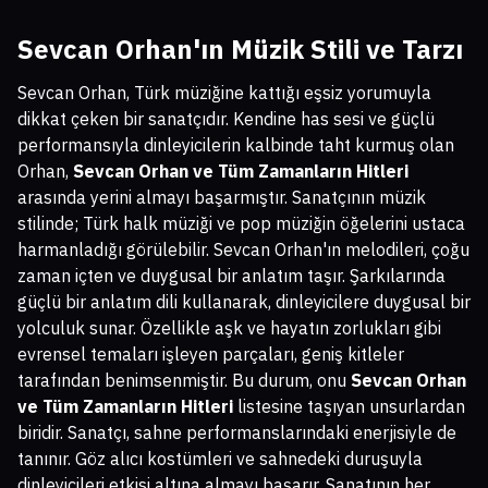
Sevcan Orhan'ın Müzik Stili ve Tarzı
Sevcan Orhan, Türk müziğine kattığı eşsiz yorumuyla
dikkat çeken bir sanatçıdır. Kendine has sesi ve güçlü
performansıyla dinleyicilerin kalbinde taht kurmuş olan
Orhan,
Sevcan Orhan ve Tüm Zamanların Hitleri
arasında yerini almayı başarmıştır. Sanatçının müzik
stilinde; Türk halk müziği ve pop müziğin öğelerini ustaca
harmanladığı görülebilir. Sevcan Orhan'ın melodileri, çoğu
zaman içten ve duygusal bir anlatım taşır. Şarkılarında
güçlü bir anlatım dili kullanarak, dinleyicilere duygusal bir
yolculuk sunar. Özellikle aşk ve hayatın zorlukları gibi
evrensel temaları işleyen parçaları, geniş kitleler
tarafından benimsenmiştir. Bu durum, onu
Sevcan Orhan
ve Tüm Zamanların Hitleri
listesine taşıyan unsurlardan
biridir. Sanatçı, sahne performanslarındaki enerjisiyle de
tanınır. Göz alıcı kostümleri ve sahnedeki duruşuyla
dinleyicileri etkisi altına almayı başarır. Sanatının her