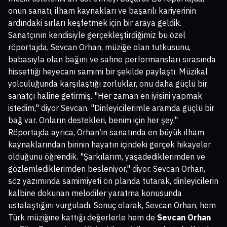
onun sanatı, ilham kaynakları ve başarılı kariyerinin
ardındaki sırları keşfetmek için bir araya geldik.
Sanatçının kendisiyle gerçekleştirdiğimiz bu özel
röportajda, Sevcan Orhan, müziğe olan tutkusunu,
babasıyla olan bağını ve sahne performansları sırasında
hissettiği heyecanı samimi bir şekilde paylaştı. Müzikal
yolculuğunda karşılaştığı zorluklar, onu daha güçlü bir
sanatçı haline getirmiş. "Her zaman en iyisini yapmak
istedim," diyor Sevcan. "Dinleyicilerimle aramda güçlü bir
bağ var. Onların destekleri, benim için her şey."
Röportajda ayrıca, Orhan’ın sanatında en büyük ilham
kaynaklarından birinin hayatın içindeki gerçek hikayeler
olduğunu öğrendik. "Şarkılarım, yaşadediklerimden ve
gözlemlediklerimden besleniyor," diyor. Sevcan Orhan,
söz yazımında samimiyeti ön planda tutarak, dinleyicilerin
kalbine dokunan melodiler yaratma konusunda
ustalaştığını vurguladı. Sonuç olarak, Sevcan Orhan, hem
Türk müziğine kattığı değerlerle hem de
Sevcan Orhan