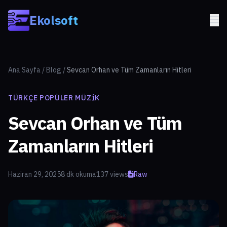
Skip to main content
Ekolsoft
Ana Sayfa
/
Blog
/
Sevcan Orhan ve Tüm Zamanların Hitleri
TÜRKÇE POPÜLER MÜZIK
Sevcan Orhan ve Tüm
Zamanların Hitleri
Haziran 29, 2025
8 dk okuma
137 views
Raw