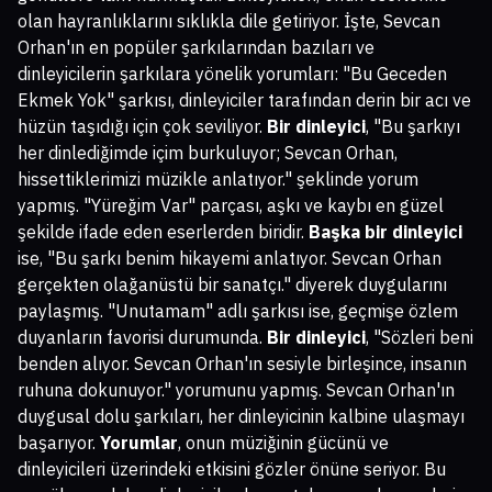
olan hayranlıklarını sıklıkla dile getiriyor. İşte, Sevcan
Orhan'ın en popüler şarkılarından bazıları ve
dinleyicilerin şarkılara yönelik yorumları: "Bu Geceden
Ekmek Yok" şarkısı, dinleyiciler tarafından derin bir acı ve
hüzün taşıdığı için çok seviliyor.
Bir dinleyici
, "Bu şarkıyı
her dinlediğimde içim burkuluyor; Sevcan Orhan,
hissettiklerimizi müzikle anlatıyor." şeklinde yorum
yapmış. "Yüreğim Var" parçası, aşkı ve kaybı en güzel
şekilde ifade eden eserlerden biridir.
Başka bir dinleyici
ise, "Bu şarkı benim hikayemi anlatıyor. Sevcan Orhan
gerçekten olağanüstü bir sanatçı." diyerek duygularını
paylaşmış. "Unutamam" adlı şarkısı ise, geçmişe özlem
duyanların favorisi durumunda.
Bir dinleyici
, "Sözleri beni
benden alıyor. Sevcan Orhan'ın sesiyle birleşince, insanın
ruhuna dokunuyor." yorumunu yapmış. Sevcan Orhan'ın
duygusal dolu şarkıları, her dinleyicinin kalbine ulaşmayı
başarıyor.
Yorumlar
, onun müziğinin gücünü ve
dinleyicileri üzerindeki etkisini gözler önüne seriyor. Bu