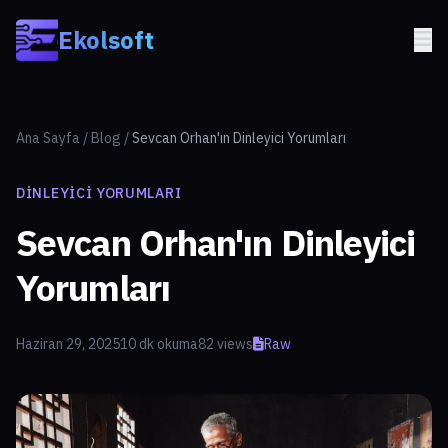
Skip to main content
Ekolsoft
Ana Sayfa
/
Blog
/
Sevcan Orhan'ın Dinleyici Yorumları
DINLEYICI YORUMLARI
Sevcan Orhan'ın Dinleyici
Yorumları
Haziran 29, 2025
10 dk okuma
82 views
Raw