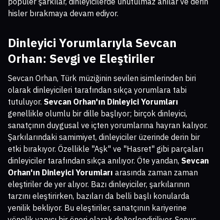
popüler şarkılar, dinleyicilerde unutulmaz anılar ve derin
hisler bırakmaya devam ediyor.
Dinleyici Yorumlarıyla Sevcan
Orhan: Sevgi ve Eleştiriler
Sevcan Orhan, Türk müziğinin sevilen isimlerinden biri
olarak dinleyicileri tarafından sıkça yorumlara tabi
tutuluyor.
Sevcan Orhan'ın Dinleyici Yorumları
genellikle olumlu bir dille başlıyor; birçok dinleyici,
sanatçının duygusal ve içten yorumlarına hayran kalıyor.
Şarkılarındaki samimiyet, dinleyiciler üzerinde derin bir
etki bırakıyor. Özellikle "Aşk" ve "Hasret" gibi parçaları
dinleyiciler tarafından sıkça anılıyor. Öte yandan,
Sevcan
Orhan'ın Dinleyici Yorumları
arasında zaman zaman
eleştiriler de yer alıyor. Bazı dinleyiciler, şarkılarının
tarzını eleştirirken, bazıları da belli başlı konularda
yenilik bekliyor. Bu eleştiriler, sanatçının kariyerine
yönelik yapıcı bir öneri olarak değerlendiriliyor. Sonuç