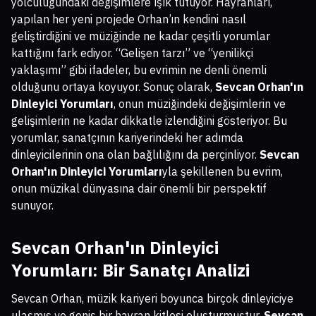
yolculuğundaki değişimlere ışık tutuyor. Hayranları,
yapılan her yeni projede Orhan’ın kendini nasıl
geliştirdiğini ve müziğinde ne kadar çeşitli yorumlar
kattığını fark ediyor. “Gelişen tarzı” ve “yenilikçi
yaklaşımı” gibi ifadeler, bu evrimin ne denli önemli
olduğunu ortaya koyuyor. Sonuç olarak,
Sevcan Orhan'ın
Dinleyici Yorumları
, onun müziğindeki değişimlerin ve
gelişimlerin ne kadar dikkatle izlendiğini gösteriyor. Bu
yorumlar, sanatçının kariyerindeki her adımda
dinleyicilerinin ona olan bağlılığını da perçinliyor.
Sevcan
Orhan'ın Dinleyici Yorumları
yla şekillenen bu evrim,
onun müzikal dünyasına dair önemli bir perspektif
sunuyor.
Sevcan Orhan'ın Dinleyici
Yorumları
: Bir Sanatçı Analizi
Sevcan Orhan, müzik kariyeri boyunca birçok dinleyiciye
ulaşmış ve geniş bir hayran kitlesi oluşturmuştur.
Sevcan