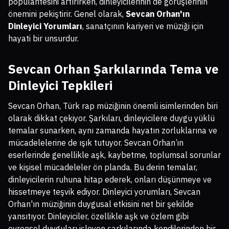
popülaritesini artırırken, dinleyicilerinin de görüşlerinin
önemini pekiştirir. Genel olarak,
Sevcan Orhan'ın
Dinleyici Yorumları
, sanatçının kariyeri ve müziği için
hayati bir unsurdur.
Sevcan Orhan Şarkılarında Tema ve
Dinleyici Tepkileri
Sevcan Orhan, Türk rap müziğinin önemli isimlerinden biri
olarak dikkat çekiyor. Şarkıları, dinleyicilere duygu yüklü
temalar sunarken, aynı zamanda hayatın zorluklarına ve
mücadelelerine de ışık tutuyor. Sevcan Orhan’ın
eserlerinde genellikle aşk, kaybetme, toplumsal sorunlar
ve kişisel mücadeleler ön planda. Bu derin temalar,
dinleyicilerin ruhuna hitap ederek, onları düşünmeye ve
hissetmeye teşvik ediyor. Dinleyici yorumları, Sevcan
Orhan'ın müziğinin duygusal etkisini net bir şekilde
yansıtıyor. Dinleyiciler, özellikle aşk ve özlem gibi
evrensel duyguları işleyen şarkılarında kendilerinden bir