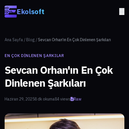
Skip to main content
Ekolsoft
Ana Sayfa
/
Blog
/
Sevcan Orhan'ın En Çok Dinlenen Şarkıları
EN ÇOK DINLENEN ŞARKILAR
Sevcan Orhan'ın En Çok
Dinlenen Şarkıları
Haziran 29, 2025
8 dk okuma
84 views
Raw