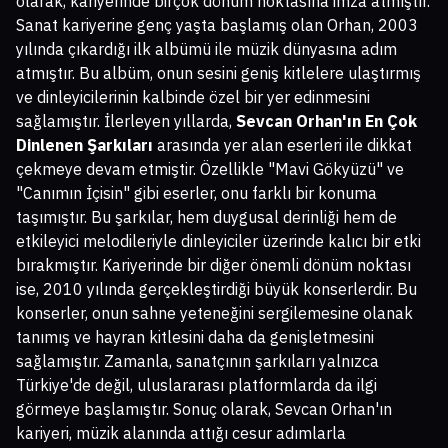
olarak, kariyerinde birçok dönüm noktasına imza atmıştır.
Sanat kariyerine genç yaşta başlamış olan Orhan, 2003
yılında çıkardığı ilk albümü ile müzik dünyasına adım
atmıştır. Bu albüm, onun sesini geniş kitlelere ulaştırmış
ve dinleyicilerinin kalbinde özel bir yer edinmesini
sağlamıştır. İlerleyen yıllarda,
Sevcan Orhan'ın En Çok
Dinlenen Şarkıları
arasında yer alan eserleri ile dikkat
çekmeye devam etmiştir. Özellikle "Mavi Gökyüzü" ve
"Canımın İçisin" gibi eserler, onu farklı bir konuma
taşımıştır. Bu şarkılar, hem duygusal derinliği hem de
etkileyici melodileriyle dinleyiciler üzerinde kalıcı bir etki
bırakmıştır. Kariyerinde bir diğer önemli dönüm noktası
ise, 2010 yılında gerçekleştirdiği büyük konserlerdir. Bu
konserler, onun sahne yeteneğini sergilemesine olanak
tanımış ve hayran kitlesini daha da genişletmesini
sağlamıştır. Zamanla, sanatçının şarkıları yalnızca
Türkiye'de değil, uluslararası platformlarda da ilgi
görmeye başlamıştır. Sonuç olarak, Sevcan Orhan'ın
kariyeri, müzik alanında attığı cesur adımlarla