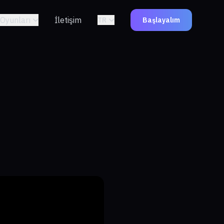
Oyunları
İletişim
TR
Başlayalım