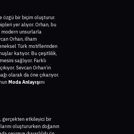
e özgü bir biçim oluşturur.
pleri yer alıyor. Orhan, bu
rı modern unsurlarla
evcan Orhan, ilham
leneksel Türk motiflerinden
uşlar katıyor. Bu çeşitlilik,
sini sağlıyor. Farklı
çıkıyor. Sevcan Orhan’ın
ağı olarak da öne çıkarıyor.
 onun
Moda Anlayışı
nı
gerçekten etkileyici bir
larını oluştururken doğanın
da çevreye duyarlılığı ön