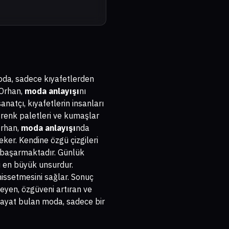
moda, sadece kıyafetlerden
 Orhan,
moda anlayışı
nı
sanatçı, kıyafetlerin insanları
a, renk paletleri ve kumaşlar
Orhan,
moda anlayışı
nda
eker. Kendine özgü çizgileri
 başarmaktadır. Günlük
i en büyük unsurdur.
hissetmesini sağlar. Sonuç
eyen, özgüveni artıran ve
 hayat bulan moda, sadece bir