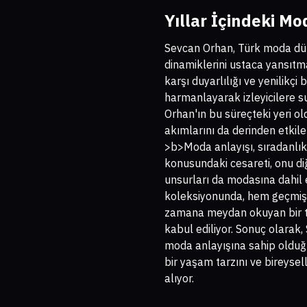
Yıllar İçindeki M
Sevcan Orhan, Türk moda düny
dinamiklerini ustaca yansıtma
karşı duyarlılığı ve yenilikç
harmanlayarak izleyicilere 
Orhan'ın bu süreçteki yeri ol
akımlarını da derinden etkil
>b>Moda anlayışı, sıradanlık
konusundaki cesareti, onu di
unsurları da modasına dahil
koleksiyonunda, hem geçmişte
zamana meydan okuyan bir taze
kabul ediliyor. Sonuç olarak,
moda anlayışına sahip olduğun
bir yaşam tarzını ve bireysel
alıyor.