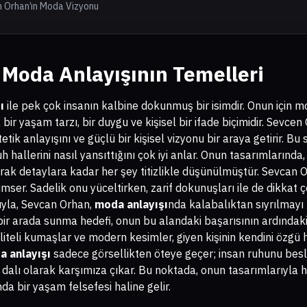
n Orhan’ın Moda Vizyonu
Moda Anlayışının Temelleri
ı
ile pek çok insanın kalbine dokunmuş bir isimdir. Onun için 
bir yaşam tarzı, bir duygu ve kişisel bir ifade biçimidir. Sevcen
etik anlayışını ve güçlü bir kişisel vizyonu bir araya getirir. Bu 
ruh hallerini nasıl yansıttığını çok iyi anlar. Onun tasarımlarınd
ak detaylara kadar her şey titizlikle düşünülmüştür. Sevcan 
mser. Sadelik onu yüceltirken, zarif dokunuşları ile de dikkat ç
şıyla, Sevcan Orhan,
moda anlayışı
nda kalabalıktan sıyrılmayı
 bir arada sunma hedefi, onun bu alandaki başarısının ardındak
iteli kumaşlar ve modern kesimler, giyen kişinin kendini özgü 
 anlayışı
sadece görsellikten öteye geçer; insan ruhunu besl
at dalı olarak karşımıza çıkar. Bu noktada, onun tasarımlarıyla
da bir yaşam felsefesi haline gelir.