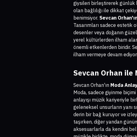
giysileri birleştirerek günlü
olan bağlılığı ile dikkat çek
benimsiyor.
Sevcan Orhan'ın
Tasarımları sadece estetik ol
desenler veya doğanın güzelli
yerel kültürlerden ilham al
önemli etkenlerden biridir. 
ilham vermeye devam ediyor
Sevcan Orhan ile M
Sevcan Orhan'ın
Moda Anlay
Moda, sadece giyinme biçimi 
anlayışı müzik kariyeriyle bir
geleneksel unsurların yanı 
derin bir bağ kuruyor ve izley
taşırken, diğer yandan günümü
aksesuarlarla da kendini belli
müzikle birlikte, moda dünyas