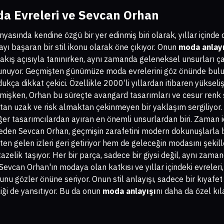
oda Evreleri ve Sevcan Orhan
asında kendine özgü bir yer edinmiş biri olarak, yıllar içind
yı başaran bir stil ikonu olarak öne çıkıyor. Onun
moda anlayı
i bakış açısıyla tanınırken, aynı zamanda geleneksel unsurları 
sunuyor. Geçmişten günümüze moda evrelerini göz önünde bul
dukça dikkat çekici. Özellikle 2000’li yıllardan itibaren yükse
emişken, Orhan bu süreçte avangard tasarımları ve cesur renk s
tan uzak ve risk almaktan çekinmeyen bir yaklaşım sergiliyor.
ğer tasarımcılardan ayıran en önemli unsurlardan biri. Zaman iç
 eden Sevcan Orhan, geçmişin zarafetini modern dokunuşlarla b
n gelen izleri geri getiriyor hem de geleceğin modasını şekill
lik taşıyor. Her bir parça, sadece bir giysi değil, aynı zaman
 Sevcan Orhan'ın modaya olan katkısı ve yıllar içindeki evreleri,
u gözler önüne seriyor. Onun stil anlayışı, sadece bir kıyafet
liği de yansıtıyor. Bu da onun
moda anlayışı
nı daha da özel kı