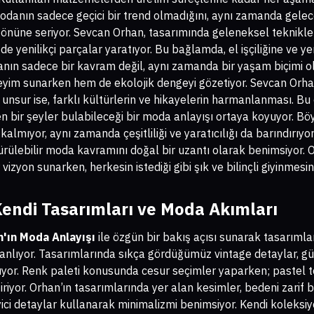
danın sadece geçici bir trend olmadığını, aynı zamanda gelece
önüne seriyor. Sevcan Orhan, tasarımında geleneksel teknikl
yenilikçi parçalar yaratıyor. Bu bağlamda, el işçiliğine ve yer
anın sadece bir kavram değil, aynı zamanda bir yaşam biçimi o
neyim sunarken hem de ekolojik dengeyi gözetiyor. Sevcan Orha
nsur ise, farklı kültürlerin ve hikayelerin harmanlanması. Bu çeş
n bir şeyler bulabileceği bir moda anlayışı ortaya koyuyor. Bö
lmıyor, aynı zamanda çeşitliliği ve yaratıcılığı da barındırıyo
ürülebilir moda kavramını doğal bir uzantı olarak benimsiyor. 
izyon sunarken, herkesin istediği gibi şık ve bilinçli giyinmesi
endi Tasarımları ve Moda Akımları
'ın Moda Anlayışı
ile özgün bir bakış açısı sunarak tasarım
anlıyor. Tasarımlarında sıkça gördüğümüz vintage detaylar, g
ruyor. Renk paleti konusunda cesur seçimler yaparken; pastel t
iriyor. Orhan’ın tasarımlarında yer alan kesimler, bedeni zarif b
ici detaylar kullanarak minimalizmi benimsiyor. Kendi koleksiy