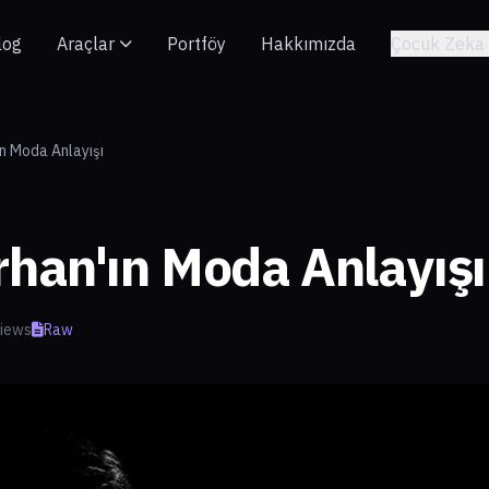
log
Araçlar
Portföy
Hakkımızda
Çocuk Zeka 
n Moda Anlayışı
han'ın Moda Anlayışı
views
Raw