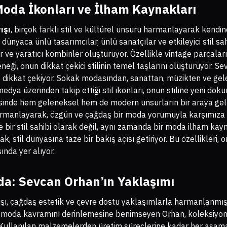
oda İkonları ve İlham Kaynakları
ışı
, birçok farklı stil ve kültürel unsuru harmanlayarak kendin
ünyaca ünlü tasarımcılar, ünlü sanatçılar ve etkileyici stil sahi
r ve yaratıcı kombinler oluşturuyor. Özellikle vintage parçala
eği, onun dikkat çekici stilinin temel taşlarını oluşturuyor. S
 de dikkat çekiyor. Sokak modasından, sanattan, müzikten ve ge
edya üzerinden takip ettiği stil ikonları, onun stiline yeni dokun
isinde hem geleneksel hem de modern unsurların bir araya gelme
harmanlayarak, özgün ve çağdaş bir moda yorumuyla karşımıza 
 bir stil sahibi olarak değil, aynı zamanda bir moda ilham kayn
ak, stil dünyasına taze bir bakış açısı getiriyor. Bu özellikleri,
ında yer alıyor.
da: Sevcan Orhan’ın Yaklaşımı
ı, çağdaş estetik ve çevre dostu yaklaşımlarla harmanlanmış, 
ir moda kavramını derinlemesine benimseyen Orhan, koleksiyon
 Kullanılan malzemelerden üretim süreçlerine kadar her aşama