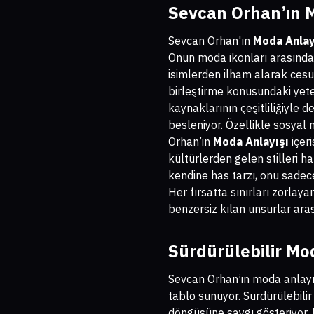
Sevcan Orhan’ın M
Sevcan Orhan'ın
Moda Anlay
Onun moda ikonları arasında d
isimlerden ilham alarak cesu
birleştirme konusundaki yeten
kaynaklarının çeşitliliğiyle
besleniyor. Özellikle sosyal m
Orhan’ın
Moda Anlayışı
içer
kültürlerden gelen stilleri 
kendine has tarzı, onu sadece
Her fırsatta sınırları zorlayar
benzersiz kılan unsurlar aras
Sürdürülebilir Mo
Sevcan Orhan’ın moda anlayış
tablo sunuyor. Sürdürülebil
döngüsüne saygı gösteriyor.