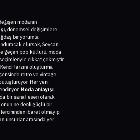
e değişen modanın
şı
, dönemsel değişimlere
çağdaş bir yorumla
unduracak olursak, Sevcan
lişe geçen pop kültürü, moda
eçimleriyle dikkat çekmiştir.
 Kendi tarzını oluşturma
erisinde retro ve vintage
uluşturuyor. Her yeni
endiriyor.
Moda anlayışı
,
da bir sanat eseri olarak
 onun ne denli güçlü bir
 tercihinden ibaret olmayıp,
lan unsurlar arasında yer