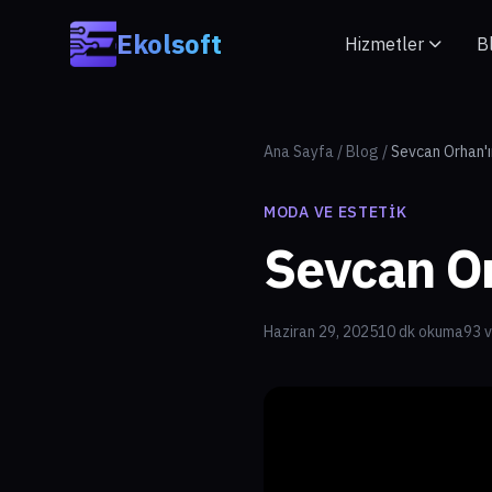
Skip to main content
Ekolsoft
Hizmetler
B
Ana Sayfa
/
Blog
/
Sevcan Orhan'ı
MODA VE ESTETIK
Sevcan Or
Haziran 29, 2025
10 dk okuma
93 