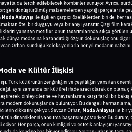
k hayatta da tercih edilebilecek kombinler sunuyor. Ayrıca, sürd
iyor; geri dönüştürülmüş malzemelerden yaptığı parçalar ile çe
 Moda Anlayışı
ile ilgili en çarpıcı özelliklerden biri de, her t
maktan öte, bir duyguyu veya bir anıyı yansıtır. Çizgi film kar
klerini yansıtan motifler, onun tasarımlarında sıkça görülen u
arak dünya modasına kazandırdığı özgün dokunuşlar, onu diğer 
Sevcan Orhan, sunduğu koleksiyonlarla her yıl modanın nabzını t
.
oda ve Kültür İlişkisi
ışı
, Türk kültürünün zenginliğini ve çeşitliliğini yansıtan önemli
değil, aynı zamanda bir kültürel ifade aracı olarak ön plana çı
leştirerek, dinleyicilerine ve hayranlarına karşı farklı bir bakış
sıra modern dokunuşlar da bulunuyor. Bu dengeli harmanlama, 
icilerin dikkatini çekiyor. Sevcan Orhan,
Moda Anlayışı
ile bir 
zün dinamiklerini yansıtma başarısını gösteriyor. Bu durum, on
 ediyor. Her parça, onun kimliğini ve estetik anlayışını yansıtıyo
ında da kendine has bir yer ediniyor. Sevcan Orhan'ın tarzı, s