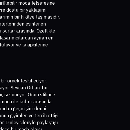
ürülebilir moda felsefesine
vre dostu bir yaklaşımı
asarımın bir hikâye taşımasıdır.
akterlerinden esinlenen
nsurlar arasında. Özellikle
tasarımcılardan ayıran en
utuyor ve takipçilerine
 bir örnek teşkil ediyor.
kıyor. Sevcan Orhan, bu
 açısı sunuyor. Onun stilinde
moda ile kültür arasında
yandan geçmişin izlerini
un giyimleri ve tercih ettiği
r. Dinleyicileriyle paylaştığı
adece bir moda algısı