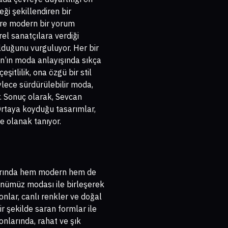
ği şekillendiren bir
ere modern bir yorum
el sanatçılara verdiği
lduğunu vurguluyor. Her bir
n’ın moda anlayışında sıkça
itlilik, ona özgü bir stil
ylece sürdürülebilir moda,
r. Sonuç olarak, Sevcan
Ortaya koyduğu tasarımlar,
ne olanak tanıyor.
larında hem modern hem de
ünümüz modası ile birleşerek
onlar, canlı renkler ve doğal
ir şekilde saran formlar ile
onlarında, rahat ve şık