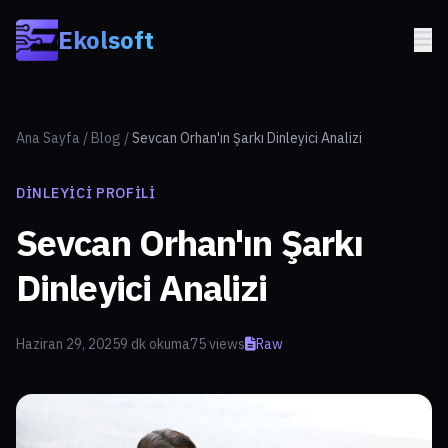
Skip to main content
Ekolsoft
Ana Sayfa
/
Blog
/
Sevcan Orhan'ın Şarkı Dinleyici Analizi
DINLEYICI PROFILI
Sevcan Orhan'ın Şarkı
Dinleyici Analizi
Haziran 29, 2025
9 dk okuma
75 views
Raw