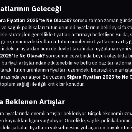
atlarının Geleceği
ara Fiyatları 2025'te Ne Olacak?
sorusu zaman zaman günde
ve sağlık politikaları tütün ürünleri fiyatlarının belirleyici fakt
 stratejileri genellikle fiyatları artırmayı hedefliyor. Bu da, 
göre, önümüzdeki yıllarda tütün ürünlerinin fiyatlarının artış 
indeki artışlardan hem de devlet tarafından uygulanan yeni v
ı 2025'te Ne Olacak?
sorusunun cevabında büyük olasılıkla bir 
a bu fiyat artışlarından etkilenebilir ve belki de bazıları alter
rak, tütün ürünlerinin fiyatları üzerindeki belirsizlik ve artışlar
 arasında yer alıyor. Bu yüzden,
Sigara Fiyatları 2025'te Ne 
oplum sağlığı ile ilgili kritik bir konudur.
da Beklenen Artışlar
ra fiyatlarında önemli artışlar bekleniyor. Birçok ekonomi uzman
n kaynaklandığını vurguluyor. Öncelikle, sağlık politikalarını
ndeki çabalar, fiyatların yükselmesine yol açan en büyük etme