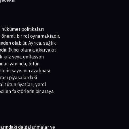
ecektir.
a hükümet politikaları
e önemli bir rol oynamaktadır.
eden olabilir. Ayrıca, sağlık
dır. İkinci olarak, akaryakıt
ik kriz veya enflasyon
Bunun yanında, tütün
nlerin sayısının azalması
rası piyasalardaki
al tütün fiyatları, yerel
dilen faktörlerin bir araya
urlarındaki dalgalanmalar ve