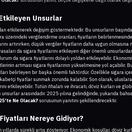
e Olacak?
sorusunun yanıtı, birçok değişkene bağlı olarak değiş
 Etkileyen Unsurlar
urdan etkilenerek değişim göstermektedir. Bu unsurların başınd
ra üzerindeki vergilendirme oranları, fiyatların belirlenmesind
arını artırırken, düşük vergiler fiyatların daha uygun olmasına n
yasaları da sigara fiyatlarını etkileyen diğer önemli unsurlardan
urum da sigara fiyatlarını dolaylı yoldan etkileyebilir. Ekonom
erinin artması sigara fiyatlarının yükselmesine yol açabilir. 
tları belirleyen bir başka önemli faktördür. Özellikle sigara içe
abetçi fiyatlar sunmak zorunda kalabilir. Son olarak, uluslara
rını etkileyebilir. Tütün ithalatı ve ihracatı, döviz kurları ve glob
unsurlar arasındadır. 2025 yılına gelindiğinde, yukarıda bahse
025'te Ne Olacak?
sorusunun yanıtını şekillendirecektir.
Fiyatları Nereye Gidiyor?
on yıllarda sürekli artış gösteriyor. Ekonomik koşullar, döviz k