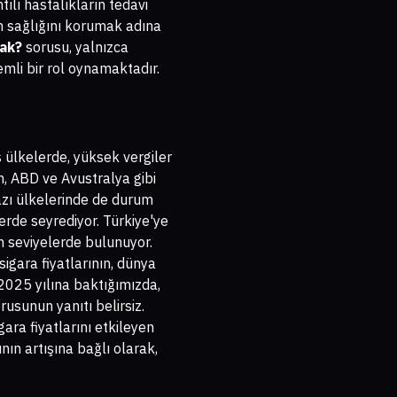
tılı hastalıkların tedavi
m sağlığını korumak adına
cak?
sorusu, yalnızca
emli bir rol oynamaktadır.
ş ülkelerde, yüksek vergiler
n, ABD ve Avustralya gibi
azı ülkelerinde de durum
erde seyrediyor. Türkiye'ye
un seviyelerde bulunuyor.
igara fiyatlarının, dünya
2025 yılına baktığımızda,
rusunun yanıtı belirsiz.
gara fiyatlarını etkileyen
nın artışına bağlı olarak,