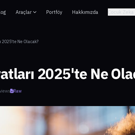
log
Araçlar
Portföy
Hakkımızda
Çocuk Zeka 
rı 2025'te Ne Olacak?
yatları 2025'te Ne Ol
views
Raw