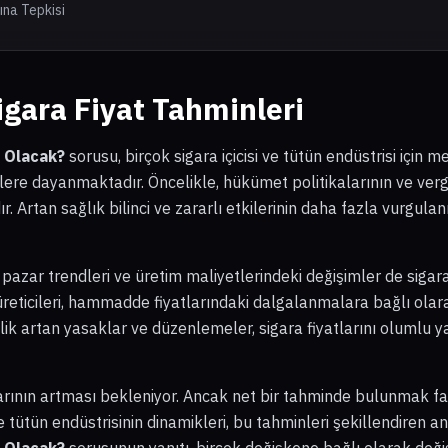
rına Tepkisi
igara Fiyat Tahminleri
e Olacak?
sorusu, birçok sigara içicisi ve tütün endüstrisi için 
örlere dayanmaktadır. Öncelikle, hükümet politikalarının ve vergi
 Artan sağlık bilinci ve zararlı etkilerinin daha fazla vurgulan
 pazar trendleri ve üretim maliyetlerindeki değişimler de sigara
 üreticileri, hammadde fiyatlarındaki dalgalanmalara bağlı olarak
elik artan yasaklar ve düzenlemeler, sigara fiyatlarını olumlu
larının artması bekleniyor. Ancak net bir tahminde bulunmak f
ve tütün endüstrisinin dinamikleri, bu tahminleri şekillendiren a