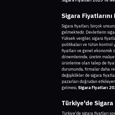
Sigara Fiyatları 2025'te N
Sigara Fiyatlarını
Sigara fiyatları, birçok uns
gelmektedir. Devletlerin siga
Yüksek vergiler, sigara fiyatl
politikaları ve tütün kontrol 
fiyatları ve genel ekonomik d
dönemlerinde, üretim maliyetl
ürünlerine olan talep de fiya
durumunda, firmalar daha rek
değişiklikler de sigara fiyatla
pazarları doğrudan etkileyen 
gelmesi,
Sigara Fiyatları 2
Türkiye'de Sigara 
Türkiye'de sigara fiyatları s