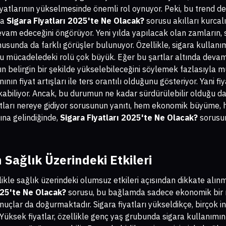
fiyatlarının yükselmesinde önemli rol oynuyor. Peki, bu trend
da
Sigara Fiyatları 2025'te Ne Olacak?
sorusu akılları kurcal
 devam edeceğini öngörüyor. Yeni yılda yapılacak olan zamların, s
usunda da farklı görüşler bulunuyor. Özellikle, sigara kullanı
 bu mücadeledeki rolü çok büyük. Eğer bu şartlar altında devam 
nın belirgin bir şekilde yükselebileceğini söylemek fazlasıyla 
ının fiyat artışları ile ters orantılı olduğunu gösteriyor. Yani fi
kabiliyor. Ancak, bu durumun ne kadar sürdürülebilir olduğu da 
yatları nereye gidiyor sorusunun yanıtı, hem ekonomik büyüme, h
ına gelindiğinde,
Sigara Fiyatları 2025'te Ne Olacak?
sorusun
n Sağlık Üzerindeki Etkileri
zellikle sağlık üzerindeki olumsuz etkileri açısından dikkate alı
025'te Ne Olacak?
sorusu, bu bağlamda sadece ekonomik bir 
nuçlar da doğurmaktadır. Sigara fiyatları yükseldikçe, birçok 
Yüksek fiyatlar, özellikle genç yaş grubunda sigara kullanımını