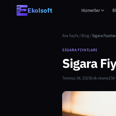
Skip to main content
Ekolsoft
Hizmetler
B
Ana Sayfa
/
Blog
/
Sigara Fiyatla
SIGARA FIYATLARI
Sigara Fi
Temmuz 04, 2025
8 dk okuma
154 