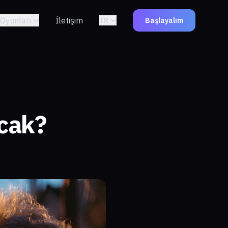
Oyunları
İletişim
TR
Başlayalım
acak?