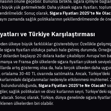
masının önüne geçebilir. Bununla birlikte, sigara içimiyle bağlan
e büyük yük getirmektedir. Daha yüksek sigara fiyatları, toplu
endirilmelidir. Sonuç olarak,
Sigara Fiyatları 2025'te Ne Ola
aynı zamanda sağlık politikalarının şekillendirilmesinde de ön
yatları ve Türkiye Karşılaştırması
eden ülkeye büyük farklılıklar gösterebiliyor. Özellikle gelişmi
yle sigara fiyatları oldukça pahalı hale gelmiş durumda. Örneği
 10 dolardan başlayıp 20 dolara kadar çıkabiliyor. Avrupa'nın b
Almanya ve Fransa gibi ülkelerde sigara fiyatları yüksek seviyel
 yıllarda artış göstermiş olsa da, hala birçok ülkeden daha uyg
 ortalama 30-40 TL civarında satılmakta. Ancak, Türkiye'deki s
z kurlarındaki dalgalanmalar nedeniyle etkilenmesi muhtemel. 
e bulundurulduğunda,
Sigara Fiyatları 2025'te Ne Olacak?
so
er, sağlık politikaları ve döviz kurlarının seyri, Türkiye'deki si
alacak. Sonuç olarak, Türkiye, dünya genelinde sigara fiyatları
klenen ülkelerden biri olabilir.