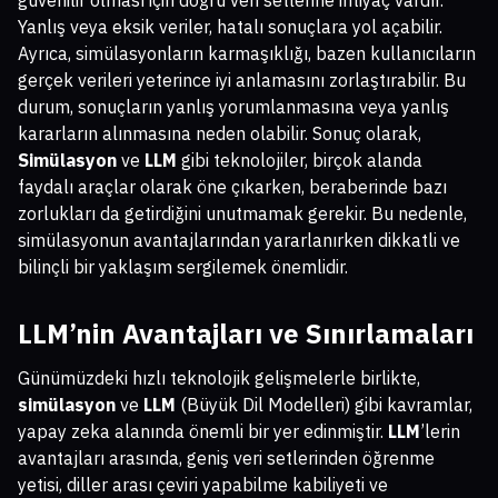
güvenilir olması için doğru veri setlerine ihtiyaç vardır.
Yanlış veya eksik veriler, hatalı sonuçlara yol açabilir.
Ayrıca, simülasyonların karmaşıklığı, bazen kullanıcıların
gerçek verileri yeterince iyi anlamasını zorlaştırabilir. Bu
durum, sonuçların yanlış yorumlanmasına veya yanlış
kararların alınmasına neden olabilir. Sonuç olarak,
Simülasyon
ve
LLM
gibi teknolojiler, birçok alanda
faydalı araçlar olarak öne çıkarken, beraberinde bazı
zorlukları da getirdiğini unutmamak gerekir. Bu nedenle,
simülasyonun avantajlarından yararlanırken dikkatli ve
bilinçli bir yaklaşım sergilemek önemlidir.
LLM’nin Avantajları ve Sınırlamaları
Günümüzdeki hızlı teknolojik gelişmelerle birlikte,
simülasyon
ve
LLM
(Büyük Dil Modelleri) gibi kavramlar,
yapay zeka alanında önemli bir yer edinmiştir.
LLM
’lerin
avantajları arasında, geniş veri setlerinden öğrenme
yetisi, diller arası çeviri yapabilme kabiliyeti ve