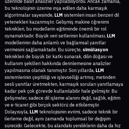
üzerinde basit analizler yapılabiliyordu. Ancak zamanla,
bu teknolojinin üzerine inşa edilen daha karmaşık
algoritmalar sayesinde,
LLM
sistemleri insan benzeri dil
yetenekleri kazanmıştır. Gelişmiş makine öğrenimi
teknikleri, bu modellerin eğitiminde önemli bir rol
oynamaktadır. Büyük veri setlerinin kullanılması,
LLM
modellerinin daha anlamlı ve bağlamsal yanıtlar
vermesini sağlamaktadır. Bu süreçte,
simülasyon
teknikleri de büyük bir katkı sunarak, dilin doğası ve
kullanım şekilleri hakkında derinlemesine analizler
yapılmasına olanak tanımıştır. Son yıllarda,
LLM
sistemlerinin çeşitliliği ve işlevselliği artmış; metinden
sesli yanıtlar üretmekten, karmaşık soruları yanıtlamaya
kadar pek çok görevde kullanılabilir hale gelmiştir. Bu
gelişmeler, sadece dil işleme alanını değil, sağlık, eğitim
ve e-ticaret gibi birçok sektörü de etkilemiştir.
Dolayısıyla,
LLM
teknolojisinin evrimi, sadece teknik bir
ilerleme değil, aynı zamanda toplumsal bir değişim
sürecidir. Gelecekte, bu alandaki yeniliklerin daha da hız