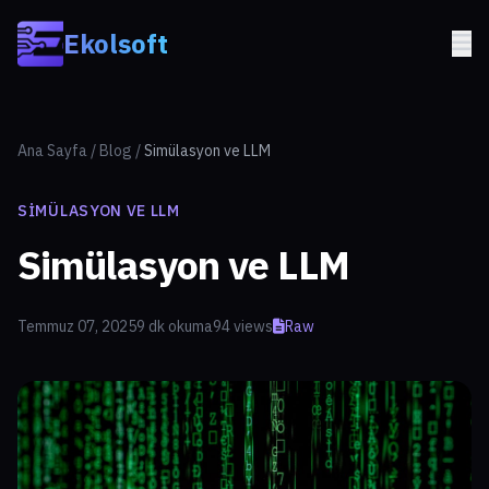
Skip to main content
Ekolsoft
Ana Sayfa
/
Blog
/
Simülasyon ve LLM
SIMÜLASYON VE LLM
Simülasyon ve LLM
Temmuz 07, 2025
9 dk okuma
94 views
Raw