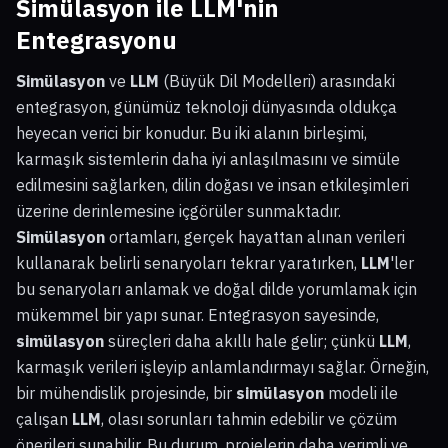
Simülasyon ile LLM'nin
Entegrasyonu
Simülasyon
ve
LLM
(Büyük Dil Modelleri) arasındaki
entegrasyon, günümüz teknoloji dünyasında oldukça
heyecan verici bir konudur. Bu iki alanın birleşimi,
karmaşık sistemlerin daha iyi anlaşılmasını ve simüle
edilmesini sağlarken, dilin doğası ve insan etkileşimleri
üzerine derinlemesine içgörüler sunmaktadır.
Simülasyon
ortamları, gerçek hayattan alınan verileri
kullanarak belirli senaryoları tekrar yaratırken,
LLM
'ler
bu senaryoları anlamak ve doğal dilde yorumlamak için
mükemmel bir yapı sunar. Entegrasyon sayesinde,
simülasyon
süreçleri daha akıllı hale gelir; çünkü
LLM
,
karmaşık verileri işleyip anlamlandırmayı sağlar. Örneğin,
bir mühendislik projesinde, bir
simülasyon
modeli ile
çalışan
LLM
, olası sorunları tahmin edebilir ve çözüm
önerileri sunabilir. Bu durum, projelerin daha verimli ve