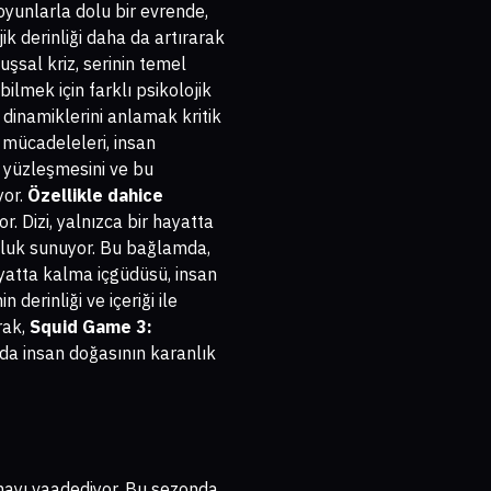
 oyunlarla dolu bir evrende,
ik derinliği daha da artırarak
uşsal kriz, serinin temel
ilmek için farklı psikolojik
dinamiklerini anlamak kritik
ç mücadeleleri, insan
e yüzleşmesini ve bu
yor.
Özellikle dahice
or. Dizi, yalnızca bir hayatta
uluk sunuyor. Bu bağlamda,
hayatta kalma içgüdüsü, insan
n derinliği ve içeriği ile
rak,
Squid Game 3:
da insan doğasının karanlık
mayı vaadediyor. Bu sezonda,