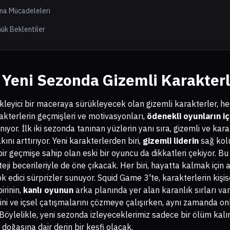
ma Mücadeleleri
ük Beklentiler
 Yeni Sezonda Gizemli Karakterl
rükleyici bir maceraya sürükleyecek olan gizemli karakterler, he
akterlerin geçmişleri ve motivasyonları,
ödenekli oyunların i
anıyor. İlk iki sezonda tanınan yüzlerin yanı sıra, gizemli ve ka
akını arttırıyor. Yeni karakterlerden biri,
gizemli liderin
sağ kolu
ir geçmişe sahip olan eski bir oyuncu da dikkatleri çekiyor. Bu 
teji becerileriyle de öne çıkacak. Her biri, hayatta kalmak için 
ok edici sürprizler sunuyor. Squid Game 3'te, karakterlerin kişisel
irinin,
kanlı oyunun
arka planında yer alan karanlık sırları var.
rini ve içsel çatışmalarını çözmeye çalışırken, aynı zamanda on
öylelikle, yeni sezonda izleyeceklerimiz sadece bir ölüm kalı
doğasına dair derin bir keşfi olacak.