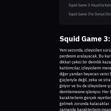
Squid Game 3: Hayatta Kal
Squid Game 3'te İleriye Dön
Squid Game 3:
Yeni sezonda, izleyicileri sü
perdesini aralayacak. Bu kar
dikkat çekici bir derinlik kaz
katılımcılar, izleyicilerin mer
diğer yandan heyecan verici b
güçleriyle değil, zeka ve stra
giriyor ve bu da izleyicilere ş
derinlemesine işleniyor. Her b
karakterlerin gerçek niyetle
gelmek zorunda kalacaklar. B
zamanda karakterlerin insan 