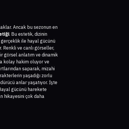
lacaklar. Ancak bu sezonun en
etiği
. Bu estetik, dizinin
, gerçeklik ile hayal gücünü
 Renkli ve canlı görseller,
bir görsel anlatım ve dinamik
aha kolay hakim oluyor ve
artlarından saparak, mizahi
rakterlerin yaşadığı zorlu
ndürücü anlar yaşatıyor. İşte
 Hayal gücünü harekete
lan hikayesini çok daha