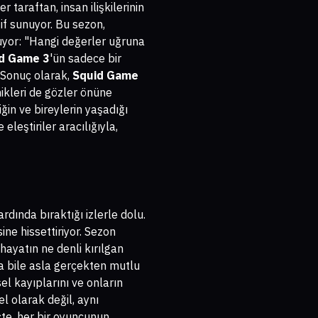
taraftan, insan ilişkilerinin
tif sunuyor. Bu sezon,
uyor: "Hangi değerler uğruna
d Game 3
'ün sadece bir
 Sonuç olarak,
Squid Game
ikleri de gözler önüne
iğin ve bireylerin yaşadığı
eleştiriler aracılığıyla,
dında bıraktığı izlerle dolu.
ne hissettiriyor. Sezon
hayatın ne denli kırılgan
a bile asla gerçekten mutlu
el kayıplarını ve onların
l olarak değil, aynı
çte, her bir oyuncunun