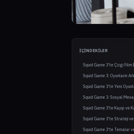
İÇINDEKILER
Squid Game 3'te Çizgi Film 
Squid Game 3: Oyunların Ark
Squid Game 3'te Yeni Oyunla
Squid Game 3: Sosyal Mesaj 
Squid Game 3'te Kayıp ve K
Squid Game 3'te Strateji ve 
Squid Game 3'te Temalar ve