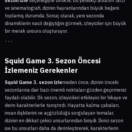
sezon izle
seçeneğiyle birlikte, bu yenilikçi anlatım tarzı
ve sinematografi, dizinin hayranlarından büyük beğeni
toplamış durumda. Sonuç olarak, yeni sezonda
dinamiklerin nasıl değiştiğini görmek, izleyiciler için büyük
bir merak unsuru oluşturuyor.
```
Squid Game 3. Sezon Öncesi
İzlemeniz Gerekenler
Squid Game 3. sezon izle
meden önce, dizinin önceki
sezonlarına dair bazı önemli noktaları gözden geçirmeniz
faydalı olabilir. İlk sezon, izleyicileri etkileyici bir hikaye ve
derin karakterlerle tanıştırdı. Hayatta kalma çabaları,
insan ilişkilerini ve açgözlülüğü sorgulayan temalar,
dizinin en dikkat çekici unsurlarından biriydi. İkinci sezon
ise bu unsurları daha da derinleştirerek, karakterlerin