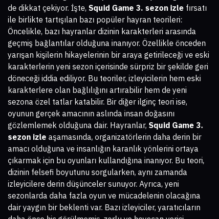
de dikkat çekiyor. İşte,
Squid Game 3. sezon izle
fırsatı
ile birlikte tartışılan bazı popüler hayran teorileri:
Öncelikle, bazı hayranlar dizinin karakterleri arasında
geçmiş bağlantılar olduğuna inanıyor. Özellikle önceden
yarışan kişilerin hikayelerinin bir araya getirileceği ve eski
karakterlerin yeni sezon içerisinde sürpriz bir şekilde geri
döneceği iddia ediliyor. Bu teoriler, izleyicilerin hem eski
karakterlere olan bağlılığını artırabilir hem de yeni
sezona özel tatlar katabilir. Bir diğer ilginç teori ise,
oyunun gerçek amacının aslında insan doğasını
gözlemlemek olduğuna dair. Hayranlar,
Squid Game 3.
sezon izle
aşamasında, organizatörlerin daha derin bir
amacı olduğuna ve insanlığın karanlık yönlerini ortaya
çıkarmak için bu oyunları kullandığına inanıyor. Bu teori,
dizinin felsefi boyutunu sorgularken, aynı zamanda
izleyicilere derin düşünceler sunuyor. Ayrıca, yeni
sezonlarda daha fazla oyun ve mücadelenin olacağına
dair yaygın bir beklenti var. Bazı izleyiciler, yaratıcıların