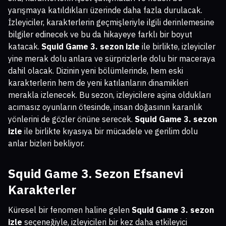
yarışmaya katıldıkları üzerinde daha fazla durulacak.
İzleyiciler, karakterlerin geçmişleriyle ilgili derinlemesine
bilgiler edinecek ve bu da hikayeye farklı bir boyut
katacak.
Squid Game 3. sezon izle
ile birlikte, izleyiciler
yine merak dolu anlara ve sürprizlerle dolu bir maceraya
dahil olacak. Dizinin yeni bölümlerinde, hem eski
karakterlerin hem de yeni katılanların dinamikleri
merakla izlenecek. Bu sezon, izleyicilere aşina oldukları
acımasız oyunların ötesinde, insan doğasının karanlık
yönlerini de gözler önüne serecek.
Squid Game 3. sezon
izle
ile birlikte kıyasıya bir mücadele ve gerilim dolu
anlar bizleri bekliyor.
Squid Game 3. Sezon Efsanevi
Karakterler
Küresel bir fenomen haline gelen
Squid Game 3. sezon
izle
seçeneğiyle, izleyicileri bir kez daha etkileyici