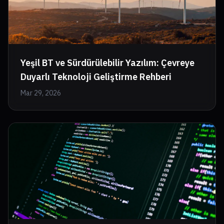
Yeşil BT ve Sürdürülebilir Yazılım: Çevreye
Duyarlı Teknoloji Geliştirme Rehberi
Mar 29, 2026