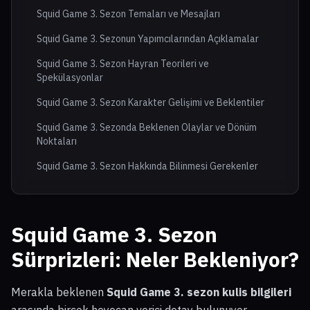
Squid Game 3. Sezon Temaları ve Mesajları
Squid Game 3. Sezonun Yapımcılarından Açıklamalar
Squid Game 3. Sezon Hayran Teorileri ve
Spekülasyonlar
Squid Game 3. Sezon Karakter Gelişimi ve Beklentiler
Squid Game 3. Sezonda Beklenen Olaylar ve Dönüm
Noktaları
Squid Game 3. Sezon Hakkında Bilinmesi Gerekenler
Squid Game 3. Sezon
Sürprizleri: Neler Bekleniyor?
Merakla beklenen
Squid Game 3. sezon kulis bilgileri