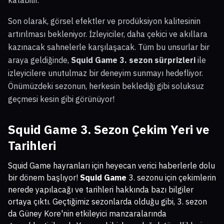
katabilir.
Son olarak, görsel efektler ve prodüksiyon kalitesinin
artırılması bekleniyor. İzleyiciler, daha çekici ve akıllara
kazınacak sahnelerle karşılaşacak. Tüm bu unsurlar bir
araya geldiğinde,
Squid Game 3. sezon sürprizleri
ile
izleyicilere unutulmaz bir deneyim sunmayı hedefliyor.
Önümüzdeki sezonun, herkesin beklediği gibi soluksuz
geçmesi kesin gibi görünüyor!
Squid Game 3. Sezon Çekim Yeri ve
Tarihleri
Squid Game hayranları için heyecan verici haberlerle dolu
bir dönem başlıyor!
Squid Game
3. sezonu için çekimlerin
nerede yapılacağı ve tarihleri hakkında bazı bilgiler
ortaya çıktı. Geçtiğimiz sezonlarda olduğu gibi, 3. sezon
da Güney Kore'nin etkileyici manzaralarında