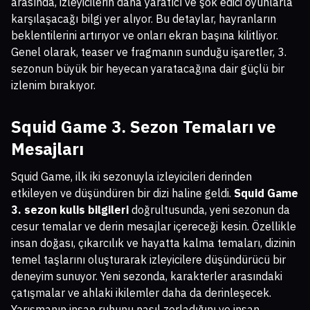
arasında, izleyicilerin daha yaratıcı ve şok edici oyunlarla
karşılaşacağı bilgi yer alıyor. Bu detaylar, hayranların
beklentilerini artırıyor ve onları ekran başına kilitliyor.
Genel olarak, teaser ve fragmanın sunduğu işaretler, 3.
sezonun büyük bir heyecan yaratacağına dair güçlü bir
izlenim bırakıyor.
Squid Game 3. Sezon Temaları ve
Mesajları
Squid Game, ilk iki sezonuyla izleyicileri derinden
etkileyen ve düşündüren bir dizi haline geldi.
Squid Game
3. sezon kulis bilgileri
doğrultusunda, yeni sezonun da
cesur temalar ve derin mesajlar içereceği kesin. Özellikle
insan doğası, çıkarcılık ve hayatta kalma temaları, dizinin
temel taşlarını oluşturarak izleyicilere düşündürücü bir
deneyim sunuyor. Yeni sezonda, karakterler arasındaki
çatışmalar ve ahlaki ikilemler daha da derinleşecek.
Yarışmanın insan ruhunu nasıl zorladığını ve insan