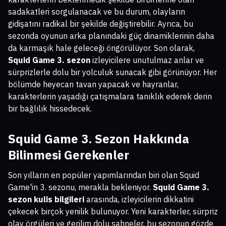
sadakatleri sorgulanacak ve bu durum, olayların
gidişatını radikal bir şekilde değiştirebilir. Ayrıca, bu
sezonda oyunun arka planındaki güç dinamiklerinin daha
da karmaşık hale geleceği öngörülüyor. Son olarak,
Squid Game 3. sezon
izleyicilere unutulmaz anlar ve
sürprizlerle dolu bir yolculuk sunacak gibi görünüyor. Her
bölümde heyecan tavan yapacak ve hayranlar,
karakterlerin yaşadığı çatışmalara tanıklık ederek derin
bir bağlılık hissedecek.
Squid Game 3. Sezon Hakkında
Bilinmesi Gerekenler
Son yılların en popüler yapımlarından biri olan Squid
Game'in 3. sezonu, merakla bekleniyor.
Squid Game 3.
sezon kulis bilgileri
arasında, izleyicilerin dikkatini
çekecek birçok yenilik bulunuyor. Yeni karakterler, sürpriz
olay örgüleri ve gerilim dolu sahneler, bu sezonun gözde