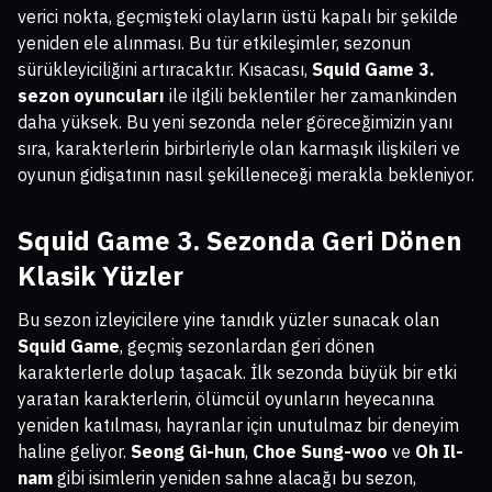
verici nokta, geçmişteki olayların üstü kapalı bir şekilde
yeniden ele alınması. Bu tür etkileşimler, sezonun
sürükleyiciliğini artıracaktır. Kısacası,
Squid Game 3.
sezon oyuncuları
ile ilgili beklentiler her zamankinden
daha yüksek. Bu yeni sezonda neler göreceğimizin yanı
sıra, karakterlerin birbirleriyle olan karmaşık ilişkileri ve
oyunun gidişatının nasıl şekilleneceği merakla bekleniyor.
Squid Game 3. Sezonda Geri Dönen
Klasik Yüzler
Bu sezon izleyicilere yine tanıdık yüzler sunacak olan
Squid Game
, geçmiş sezonlardan geri dönen
karakterlerle dolup taşacak. İlk sezonda büyük bir etki
yaratan karakterlerin, ölümcül oyunların heyecanına
yeniden katılması, hayranlar için unutulmaz bir deneyim
haline geliyor.
Seong Gi-hun
,
Choe Sung-woo
ve
Oh Il-
nam
gibi isimlerin yeniden sahne alacağı bu sezon,