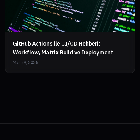
GitHub Actions ile CI/CD Rehberi:
Workflow, Matrix Build ve Deployment
Mar 29, 2026