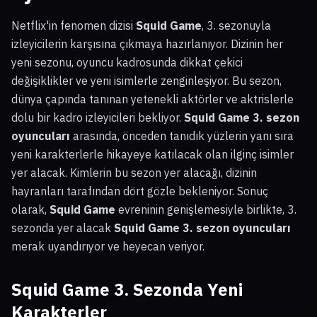
Netflix'in fenomen dizisi
Squid Game
, 3. sezonuyla
izleyicilerin karşısına çıkmaya hazırlanıyor. Dizinin her
yeni sezonu, oyuncu kadrosunda dikkat çekici
değişiklikler ve yeni isimlerle zenginleşiyor. Bu sezon,
dünya çapında tanınan yetenekli aktörler ve aktrislerle
dolu bir kadro izleyicileri bekliyor.
Squid Game 3. sezon
oyuncuları
arasında, önceden tanıdık yüzlerin yanı sıra
yeni karakterlerle hikayeye katılacak olan ilginç isimler
yer alacak. Kimlerin bu sezon yer alacağı, dizinin
hayranları tarafından dört gözle bekleniyor. Sonuç
olarak,
Squid Game
evreninin genişlemesiyle birlikte, 3.
sezonda yer alacak
Squid Game 3. sezon oyuncuları
merak uyandırıyor ve heyecan veriyor.
Squid Game 3. Sezonda Yeni
Karakterler