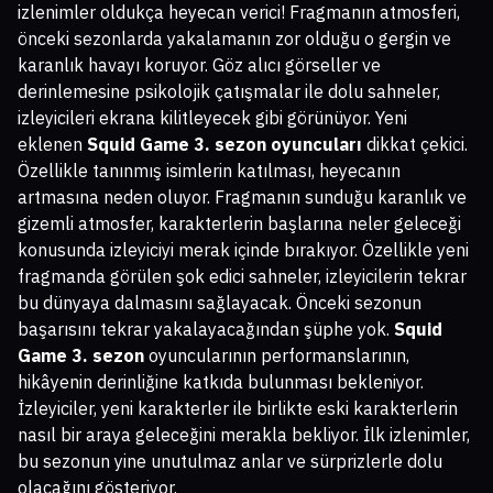
izlenimler oldukça heyecan verici! Fragmanın atmosferi,
önceki sezonlarda yakalamanın zor olduğu o gergin ve
karanlık havayı koruyor. Göz alıcı görseller ve
derinlemesine psikolojik çatışmalar ile dolu sahneler,
izleyicileri ekrana kilitleyecek gibi görünüyor. Yeni
eklenen
Squid Game 3. sezon oyuncuları
dikkat çekici.
Özellikle tanınmış isimlerin katılması, heyecanın
artmasına neden oluyor. Fragmanın sunduğu karanlık ve
gizemli atmosfer, karakterlerin başlarına neler geleceği
konusunda izleyiciyi merak içinde bırakıyor. Özellikle yeni
fragmanda görülen şok edici sahneler, izleyicilerin tekrar
bu dünyaya dalmasını sağlayacak. Önceki sezonun
başarısını tekrar yakalayacağından şüphe yok.
Squid
Game 3. sezon
oyuncularının performanslarının,
hikâyenin derinliğine katkıda bulunması bekleniyor.
İzleyiciler, yeni karakterler ile birlikte eski karakterlerin
nasıl bir araya geleceğini merakla bekliyor. İlk izlenimler,
bu sezonun yine unutulmaz anlar ve sürprizlerle dolu
olacağını gösteriyor.