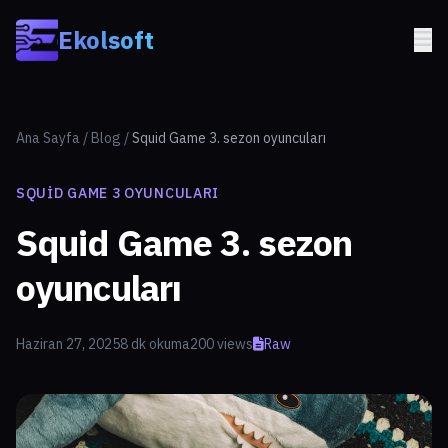
Skip to main content
Ekolsoft
Ana Sayfa
/
Blog
/
Squid Game 3. sezon oyuncuları
SQUID GAME 3 OYUNCULARI
Squid Game 3. sezon
oyuncuları
Haziran 27, 2025
8 dk okuma
200 views
Raw