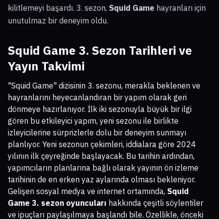
kilitlemeyi başardı. 3. sezon,
Squid Game
hayranları için
unutulmaz bir deneyim oldu.
Squid Game 3. Sezon Tarihleri ve
Yayın Takvimi
"Squid Game" dizisinin 3. sezonu, merakla beklenen ve
hayranlarını heyecanlandıran bir yapım olarak geri
dönmeye hazırlanıyor. İlk iki sezonuyla büyük bir ilgi
gören bu etkileyici yapım, yeni sezonu ile birlikte
izleyicilerine sürprizlerle dolu bir deneyim sunmayı
planlıyor. Yeni sezonun çekimleri, iddialara göre 2024
yılının ilk çeyreğinde başlayacak. Bu tarihin ardından,
yapımcıların planlarına bağlı olarak yayının ön izleme
tarihinin de en erken yaz aylarında olması bekleniyor.
Gelişen sosyal medya ve internet ortamında,
Squid
Game 3. sezon oyuncuları
hakkında çeşitli söylentiler
ve ipuçları paylaşılmaya başlandı bile. Özellikle, önceki