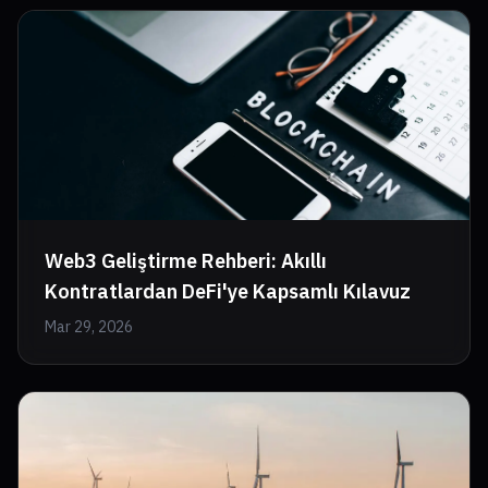
Web3 Geliştirme Rehberi: Akıllı
Kontratlardan DeFi'ye Kapsamlı Kılavuz
Mar 29, 2026