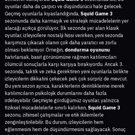
oyunlar daha da çarpıcı ve düşündürücü hale gelecek.
Geçmiş oyunlarla kıyaslandığında,
Squid Game 3
sezonunda daha karmaşık ve stratejik mücadelelerin yer
alacağı açıkça görülüyor. İlk sezonda yer alan klasik
oyunlar, izleyicilere nostalji hissi verirken, yeni sezonda
karşımıza çıkacak olanın çok daha yaratıcı ve zorlu
olması bekleniyor. Örneğin,
dondurma oyununu
hatırlarsak, basit görünümüne rağmen katılımcıları
ölümcül sonuçlarla karşı karşıya bırakıyordu. Ancak 3.
sezonda, taktik ve zeka gerektiren yeni oyunlarla birlikte
izleyicilerin dikkatini çekecek pek çok sürpriz de mevcut.
Bu yeni sezon ayrıca, karakterlerin derinliklerine inerek
katılımcıların psikolojik durumlarını daha fazla
irdeleyebilir. Geçmişte gördüğümüz oyunlar, yalnızca
fiziksel mücadelelerle sınırlı kalırken,
Squid Game 3
sezonu, zihinsel çatışmalar ve etik ikilemlerle
zenginleştirilebilir. Bu durum, izleyicilerin hem
eğlenmesini hem de düşündürmesini sağlayacak. Sonuç