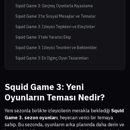
Squid Game 3: Geçmiş Oyunlarla Kıyaslama
Squid Game 3’te Sosyal Mesajlar ve Temalar
Squid Game 3: İzleyici Tepkileri ve Eleştiriler
Squid Game 3’teki Yaratıcı Ekip
Squid Game 3: İzleyici Teorileri ve Beklentiler
Squid Game 3: En İlginç Oyun Tasarımları
Squid Game 3: Yeni
Oyunların Teması Nedir?
Yeni sezonla birlikte izleyicilerin merakla beklediği
Squid
Game 3. sezon oyunları
, heyecan verici bir temaya
sahip. Bu sezonda, oyunların arka planında daha derin ve