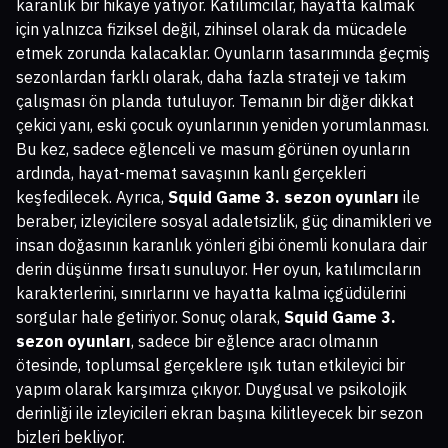
karanlık bir hikaye yatıyor. Katılımcılar, hayatta kalmak
için yalnızca fiziksel değil, zihinsel olarak da mücadele
etmek zorunda kalacaklar. Oyunların tasarımında geçmiş
sezonlardan farklı olarak, daha fazla strateji ve takım
çalışması ön planda tutuluyor. Temanın bir diğer dikkat
çekici yanı, eski çocuk oyunlarının yeniden yorumlanması.
Bu kez, sadece eğlenceli ve masum görünen oyunların
ardında, hayat-memat savaşının kanlı gerçekleri
keşfedilecek. Ayrıca,
Squid Game 3. sezon oyunları
ile
beraber, izleyicilere sosyal adaletsizlik, güç dinamikleri ve
insan doğasının karanlık yönleri gibi önemli konulara dair
derin düşünme fırsatı sunuluyor. Her oyun, katılımcıların
karakterlerini, sınırlarını ve hayatta kalma içgüdülerini
sorgular hale getiriyor. Sonuç olarak,
Squid Game 3.
sezon oyunları
, sadece bir eğlence aracı olmanın
ötesinde, toplumsal gerçeklere ışık tutan etkileyici bir
yapım olarak karşımıza çıkıyor. Duygusal ve psikolojik
derinliği ile izleyicileri ekran başına kilitleyecek bir sezon
bizleri bekliyor.