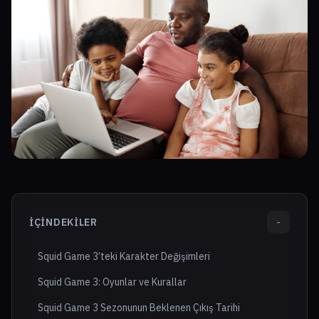
İÇINDEKILER
-
Squid Game 3’teki Karakter Değişimleri
Squid Game 3: Oyunlar ve Kurallar
Squid Game 3 Sezonunun Beklenen Çıkış Tarihi