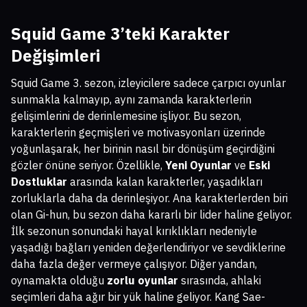
Squid Game 3’teki Karakter
Değişimleri
Squid Game 3. sezon, izleyicilere sadece çarpıcı oyunlar
sunmakla kalmayıp, aynı zamanda karakterlerin
gelişimlerini de derinlemesine işliyor. Bu sezon,
karakterlerin geçmişleri ve motivasyonları üzerinde
yoğunlaşarak, her birinin nasıl bir dönüşüm geçirdiğini
gözler önüne seriyor. Özellikle,
Yeni Oyunlar
ve
Eski
Dostluklar
arasında kalan karakterler, yaşadıkları
zorluklarla daha da derinleşiyor. Ana karakterlerden biri
olan Gi-hun, bu sezon daha kararlı bir lider haline geliyor.
İlk sezonun sonundaki hayal kırıklıkları nedeniyle
yaşadığı bağları yeniden değerlendiriyor ve sevdiklerine
daha fazla değer vermeye çalışıyor. Diğer yandan,
oynamakta olduğu
zorlu oyunlar
sırasında, ahlaki
seçimleri daha ağır bir yük haline geliyor. Kang Sae-