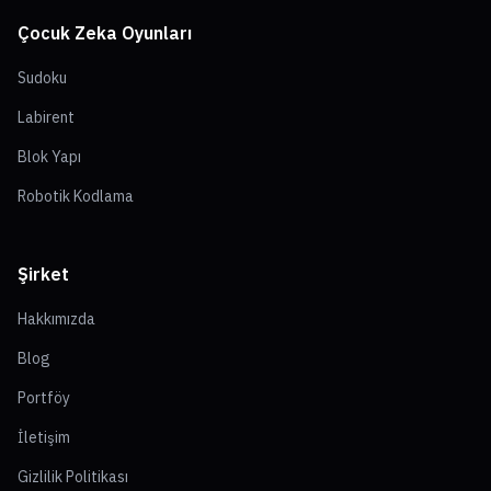
Çocuk Zeka Oyunları
Sudoku
Labirent
Blok Yapı
Robotik Kodlama
Şirket
Hakkımızda
Blog
Portföy
İletişim
Gizlilik Politikası