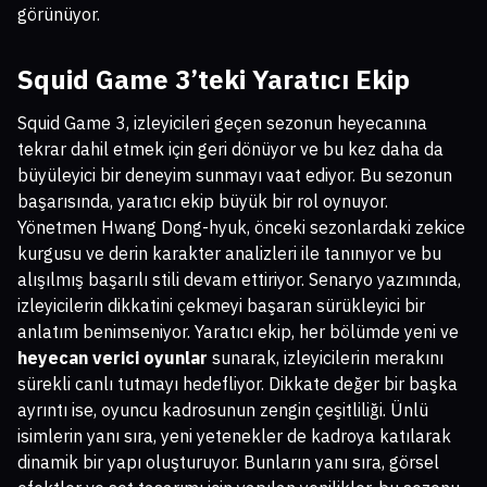
görünüyor.
Squid Game 3’teki Yaratıcı Ekip
Squid Game 3, izleyicileri geçen sezonun heyecanına
tekrar dahil etmek için geri dönüyor ve bu kez daha da
büyüleyici bir deneyim sunmayı vaat ediyor. Bu sezonun
başarısında, yaratıcı ekip büyük bir rol oynuyor.
Yönetmen Hwang Dong-hyuk, önceki sezonlardaki zekice
kurgusu ve derin karakter analizleri ile tanınıyor ve bu
alışılmış başarılı stili devam ettiriyor. Senaryo yazımında,
izleyicilerin dikkatini çekmeyi başaran sürükleyici bir
anlatım benimseniyor. Yaratıcı ekip, her bölümde yeni ve
heyecan verici
oyunlar
sunarak, izleyicilerin merakını
sürekli canlı tutmayı hedefliyor. Dikkate değer bir başka
ayrıntı ise, oyuncu kadrosunun zengin çeşitliliği. Ünlü
isimlerin yanı sıra, yeni yetenekler de kadroya katılarak
dinamik bir yapı oluşturuyor. Bunların yanı sıra, görsel