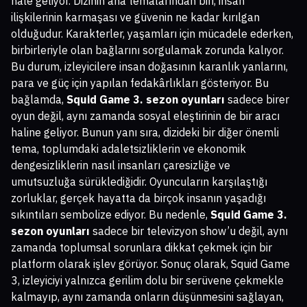
hale geliyor. Dizinin ana temalarından biri, insan
ilişkilerinin karmaşası ve güvenin ne kadar kırılgan
olduğudur. Karakterler, yaşamları için mücadele ederken,
birbirleriyle olan bağlarını sorgulamak zorunda kalıyor.
Bu durum, izleyicilere insan doğasının karanlık yanlarını,
para ve güç için yapılan fedakârlıkları gösteriyor. Bu
bağlamda,
Squid Game 3. sezon oyunları
sadece birer
oyun değil, aynı zamanda sosyal eleştirinin de bir aracı
haline geliyor. Bunun yanı sıra, dizideki bir diğer önemli
tema, toplumdaki adaletsizliklerin ve ekonomik
dengesizliklerin nasıl insanları çaresizliğe ve
umutsuzluğa sürüklediğidir. Oyuncuların karşılaştığı
zorluklar, gerçek hayatta da birçok insanın yaşadığı
sıkıntıları sembolize ediyor. Bu nedenle,
Squid Game 3.
sezon oyunları
sadece bir televizyon show’u değil, aynı
zamanda toplumsal sorunlara dikkat çekmek için bir
platform olarak işlev görüyor. Sonuç olarak, Squid Game
3, izleyiciyi yalnızca gerilim dolu bir serüvene çekmekle
kalmayıp, aynı zamanda onların düşünmesini sağlayan,