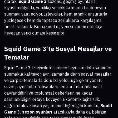
olarak,
Squid Game 3
sezonu, geçmiş oyunlarla
kıyaslandığında, yenilikçi ve çok katmanlı bir deneyim
sunmayı vaat ediyor. İzleyiciler, hem tanıdık unsurlarla
yüzleşecek hem de taptaze zorluklarla karşılaşma
fırsatı bulacak. Bu bakımdan, yeni sezonun oldukça
heyecan verici olması kesin gibi.
Squid Game 3’te Sosyal Mesajlar ve
Temalar
Squid Game 3, izleyicilere sadece heyecan dolu sahneler
sunmakla kalmıyor, aynı zamanda derin sosyal mesajlar
ve çarpıcı temalarla dolu bir yolculuğa çıkarıyor. Bu
sezon, oyuncuların insanların en zor anlarında nasıl
davrandığını ve toplumsal değerlerin ne kadar
sarsılabildiğini ortaya koyuyor. Ekonomik eşitsizlik,
açgözlülük ve insan yaşamının değeri gibi konular,
Squid
Game 3. sezon oyunları
aracılığıyla daha da belirgin