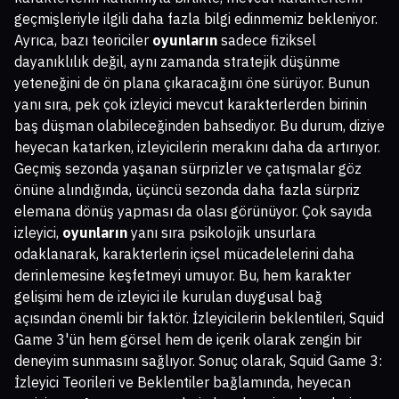
geçmişleriyle ilgili daha fazla bilgi edinmemiz bekleniyor.
Ayrıca, bazı teoriciler
oyunların
sadece fiziksel
dayanıklılık değil, aynı zamanda stratejik düşünme
yeteneğini de ön plana çıkaracağını öne sürüyor. Bunun
yanı sıra, pek çok izleyici mevcut karakterlerden birinin
baş düşman olabileceğinden bahsediyor. Bu durum, diziye
heyecan katarken, izleyicilerin merakını daha da artırıyor.
Geçmiş sezonda yaşanan sürprizler ve çatışmalar göz
önüne alındığında, üçüncü sezonda daha fazla sürpriz
elemana dönüş yapması da olası görünüyor. Çok sayıda
izleyici,
oyunların
yanı sıra psikolojik unsurlara
odaklanarak, karakterlerin içsel mücadelelerini daha
derinlemesine keşfetmeyi umuyor. Bu, hem karakter
gelişimi hem de izleyici ile kurulan duygusal bağ
açısından önemli bir faktör. İzleyicilerin beklentileri, Squid
Game 3'ün hem görsel hem de içerik olarak zengin bir
deneyim sunmasını sağlıyor. Sonuç olarak, Squid Game 3:
İzleyici Teorileri ve Beklentiler bağlamında, heyecan