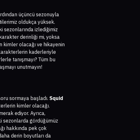
 ardından üçüncü sezonuyla
tilerimiz oldukça yüksek.
 sezonlarında izlediğimiz
arakter derinliği mi, yoksa
ın kimler olacağı ve hikayenin
karakterlerin kaderleriyle
erlerle tanışmayı? Tüm bu
ylaşmayı unutmayın!
 soru sormaya başladı.
Squid
erlerin kimler olacağı.
merak ediyor. Ayrıca,
eki sezonlarda gördüğümüz
cağı hakkında pek çok
daha derin boyutları da