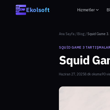
Skip to main content
Ekolsoft
Hizmetler
B
Ana Sayfa
/
Blog
/
Squid Game 3. 
SQUID GAME 3 TARTIŞMALA
Squid Gam
Haziran 27, 2025
8 dk okuma
90 v