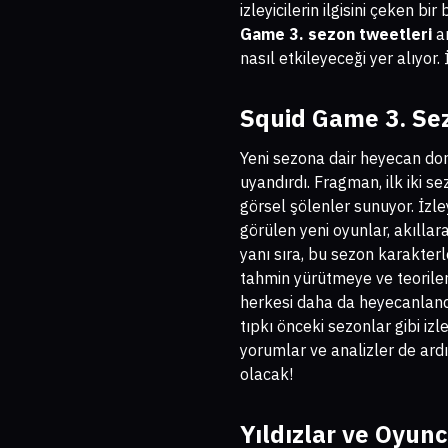
izleyicilerin ilgisini çeken b
Game 3. sezon tweetleri
ar
nasıl etkileyeceği yer alıyor.
Squid Game 3. Se
Yeni sezona dair heyecan do
uyandırdı. Fragman, ilk iki s
görsel şölenler sunuyor. İzle
görülen yeni oyunlar, akıllar
yanı sıra, bu sezon karakterle
tahmin yürütmeye ve teoriler
herkesi daha da heyecanlandı
tıpkı önceki sezonlar gibi izl
yorumlar ve analizler de ardı
olacak!
Yıldızlar ve Oyun