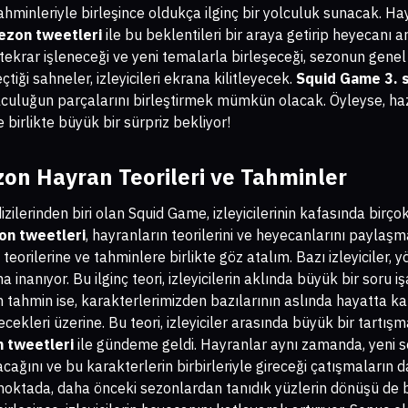
in tahminleriyle birleşince oldukça ilginç bir yolculuk sunacak. 
ezon tweetleri
ile bu beklentileri bir araya getirip heyecanı ar
tekrar işleneceği ve yeni temalarla birleşeceği, sezonun genel
çtiği sahneler, izleyicileri ekrana kilitleyecek.
Squid Game 3. 
lculuğun parçalarını birleştirmek mümkün olacak. Öyleyse, hazı
e birlikte büyük bir sürpriz bekliyor!
on Hayran Teorileri ve Tahminler
zilerinden biri olan Squid Game, izleyicilerinin kafasında bir
on tweetleri
, hayranların teorilerini ve heyecanlarını paylaşm
 teorilerine ve tahminlere birlikte göz atalım. Bazı izleyiciler, 
 inanıyor. Bu ilginç teori, izleyicilerin aklında büyük bir soru iş
 tahmin ise, karakterlerimizden bazılarının aslında hayatta kal
ekleri üzerine. Bu teori, izleyiciler arasında büyük bir tartı
 tweetleri
ile gündeme geldi. Hayranlar aynı zamanda, yeni
acağını ve bu karakterlerin birbirleriyle gireceği çatışmaların
 noktada, daha önceki sezonlardan tanıdık yüzlerin dönüşü de b