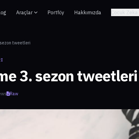
log
Araçlar
Portföy
Hakkımızda
Çocuk Zeka 
sezon tweetleri
RI
e 3. sezon tweetleri
iews
Raw