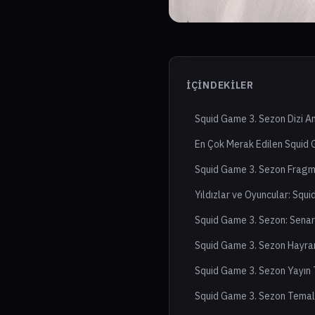
İÇINDEKILER
Squid Game 3. Sezon Dizi Ank
En Çok Merak Edilen Squid 
Squid Game 3. Sezon Fragm
Yıldızlar ve Oyuncular: Squ
Squid Game 3. Sezon: Senary
Squid Game 3. Sezon Hayran
Squid Game 3. Sezon Yayın Ta
Squid Game 3. Sezon Temala