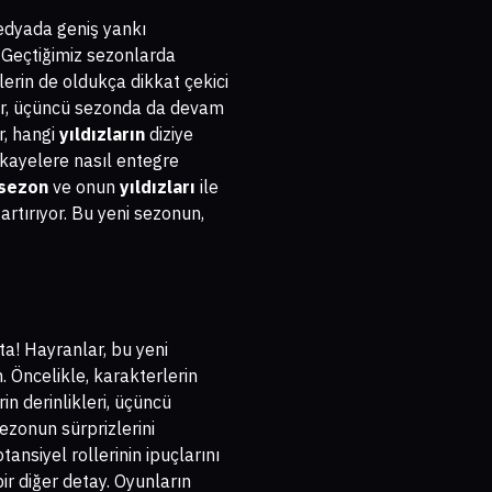
medyada geniş yankı
 Geçtiğimiz sezonlarda
lerin de oldukça dikkat çekici
ar, üçüncü sezonda da devam
r, hangi
yıldızların
diziye
kayelere nasıl entegre
 sezon
ve onun
yıldızları
ile
artırıyor. Bu yeni sezonun,
a! Hayranlar, bu yeni
. Öncelikle, karakterlerin
in derinlikleri, üçüncü
ezonun sürprizlerini
ansiyel rollerinin ipuçlarını
r diğer detay. Oyunların