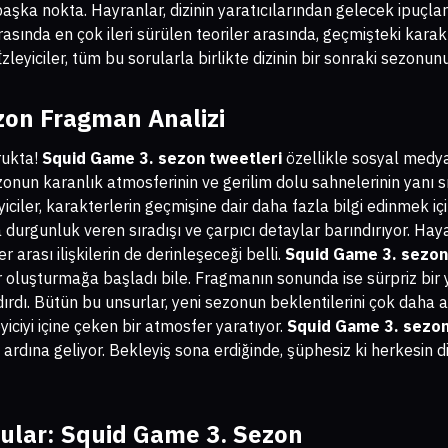
ir başka nokta. Hayranlar, dizinin yaratıcılarından gelecek ipuçla
asında en çok ileri sürülen teoriler arasında, geçmişteki karak
 İzleyiciler, tüm bu sorularla birlikte dizinin bir sonraki sezon
zon Fragman Analizi
rukta!
Squid Game 3. sezon tweetleri
özellikle sosyal medy
ezonun karanlık atmosferinin ve gerilim dolu sahnelerinin yanı
yiciler, karakterlerin geçmişine dair daha fazla bilgi edinmek i
a durgunluk veren sıradışı ve çarpıcı detaylar barındırıyor. H
r arası ilişkilerin de derinleşeceği belli.
Squid Game 3. sezon
 oluşturmağa başladı bile. Fragmanın sonunda ise sürpriz bir 
rdı. Bütün bu unsurlar, yeni sezonun beklentilerini çok daha
eyiciyi içine çeken bir atmosfer yaratıyor.
Squid Game 3. sezon
 ardına geliyor. Bekleyiş sona erdiğinde, şüphesiz ki herkesin d
cular: Squid Game 3. Sezon