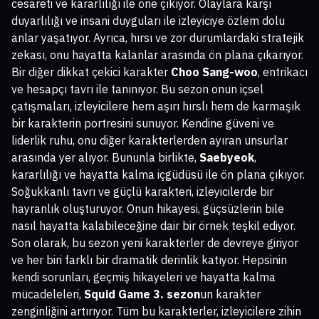
cesareti ve kararlılığı ile öne çıkıyor. Olaylara karşı
duyarlılığı ve insani duyguları ile izleyiciye özlem dolu
anlar yaşatıyor. Ayrıca, hırsı ve zor durumlardaki stratejik
zekası, onu hayatta kalanlar arasında ön plana çıkarıyor.
Bir diğer dikkat çekici karakter
Choo Sang-woo
, entrikacı
ve hesapçı tavrı ile tanınıyor. Bu sezon onun içsel
çatışmaları, izleyicilere hem aşırı hırslı hem de karmaşık
bir karakterin portresini sunuyor. Kendine güveni ve
liderlik ruhu, onu diğer karakterlerden ayıran unsurlar
arasında yer alıyor. Bununla birlikte,
Saebyeok
,
kararlılığı ve hayatta kalma içgüdüsü ile ön plana çıkıyor.
Soğukkanlı tavrı ve güçlü karakteri, izleyicilerde bir
hayranlık oluşturuyor. Onun hikayesi, güçsüzlerin bile
nasıl hayatta kalabileceğine dair bir örnek teşkil ediyor.
Son olarak, bu sezon yeni karakterler de devreye giriyor
ve her biri farklı bir dramatik derinlik katıyor. Hepsinin
kendi sorunları, geçmiş hikayeleri ve hayatta kalma
mücadeleleri,
Squid Game 3. sezon
un karakter
zenginliğini artırıyor. Tüm bu karakterler, izleyicilere zihin