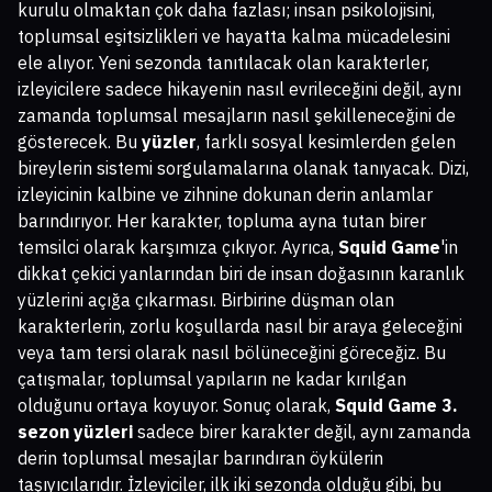
kurulu olmaktan çok daha fazlası; insan psikolojisini,
toplumsal eşitsizlikleri ve hayatta kalma mücadelesini
ele alıyor. Yeni sezonda tanıtılacak olan karakterler,
izleyicilere sadece hikayenin nasıl evrileceğini değil, aynı
zamanda toplumsal mesajların nasıl şekilleneceğini de
gösterecek. Bu
yüzler
, farklı sosyal kesimlerden gelen
bireylerin sistemi sorgulamalarına olanak tanıyacak. Dizi,
izleyicinin kalbine ve zihnine dokunan derin anlamlar
barındırıyor. Her karakter, topluma ayna tutan birer
temsilci olarak karşımıza çıkıyor. Ayrıca,
Squid Game
'in
dikkat çekici yanlarından biri de insan doğasının karanlık
yüzlerini açığa çıkarması. Birbirine düşman olan
karakterlerin, zorlu koşullarda nasıl bir araya geleceğini
veya tam tersi olarak nasıl bölüneceğini göreceğiz. Bu
çatışmalar, toplumsal yapıların ne kadar kırılgan
olduğunu ortaya koyuyor. Sonuç olarak,
Squid Game 3.
sezon yüzleri
sadece birer karakter değil, aynı zamanda
derin toplumsal mesajlar barındıran öykülerin
taşıyıcılarıdır. İzleyiciler, ilk iki sezonda olduğu gibi, bu