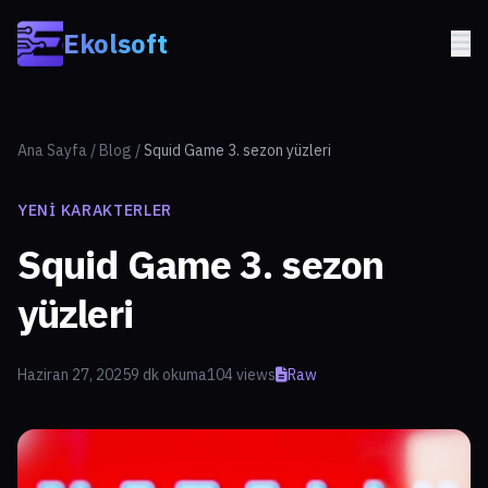
Skip to main content
Ekolsoft
Ana Sayfa
/
Blog
/
Squid Game 3. sezon yüzleri
YENI KARAKTERLER
Squid Game 3. sezon
yüzleri
Haziran 27, 2025
9 dk okuma
104 views
Raw