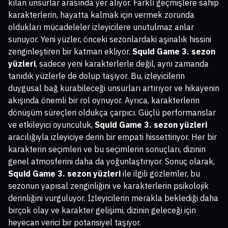
kılan unsurlar arasında yer alıyor. Farklı geçmişlere sahip
karakterlerin, hayatta kalmak için vermek zorunda
oldukları mücadeleler izleyicilere unutulmaz anlar
sunuyor. Yeni yüzler, önceki sezonlardaki aşinalık hissini
zenginleştiren bir katman ekliyor.
Squid Game 3. sezon
yüzleri
, sadece yeni karakterlerle değil, aynı zamanda
tanıdık yüzlerle de dolup taşıyor. Bu, izleyicilerin
duygusal bağ kurabileceği unsurları artırıyor ve hikayenin
akışında önemli bir rol oynuyor. Ayrıca, karakterlerin
dönüşüm süreçleri oldukça çarpıcı. Güçlü performanslar
ve etkileyici oyunculuk,
Squid Game 3. sezon yüzleri
aracılığıyla izleyiciye derin bir empati hissettiriyor. Her bir
karakterin seçimleri ve bu seçimlerin sonuçları, dizinin
genel atmosferini daha da yoğunlaştırıyor. Sonuç olarak,
Squid Game 3. sezon yüzleri
ile ilgili gözlemler, bu
sezonun yapısal zenginliğini ve karakterlerin psikolojik
derinliğini vurguluyor. İzleyicilerin merakla beklediği daha
birçok olay ve karakter gelişimi, dizinin geleceği için
heyecan verici bir potansiyel taşıyor.