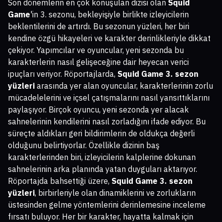
Son dönemlerin en çok konuşulan dizisi olan
Squid
Game
'in 3. sezonu, bekleyişiyle birlikte izleyicilerin
beklentilerini de artırdı. Bu sezonun yüzleri, her biri
kendine özgü hikayeleri ve karakter derinlikleriyle dikkat
çekiyor. Yapımcılar ve oyuncular, yeni sezonda bu
karakterlerin nasıl gelişeceğine dair heyecan verici
ipuçları veriyor. Röportajlarda,
Squid Game 3. sezon
yüzleri
arasında yer alan oyuncular, karakterlerinin zorlu
mücadelelerini ve içsel çatışmalarını nasıl yansıttıklarını
paylaşıyor. Birçok oyuncu, yeni sezonda yer alacak
sahnelerinin kendilerini nasıl zorladığını ifade ediyor. Bu
süreçte aldıkları geri bildirimlerin de oldukça değerli
olduğunu belirtiyorlar. Özellikle dizinin baş
karakterlerinden biri, izleyicilerin kalplerine dokunan
sahnelerinin arka planında yatan duyguları aktarıyor.
Röportajda bahsettiği üzere,
Squid Game 3. sezon
yüzleri
, birbirleriyle olan dinamiklerini ve zorlukların
üstesinden gelme yöntemlerini derinlemesine inceleme
fırsatı buluyor. Her bir karakter, hayatta kalmak için