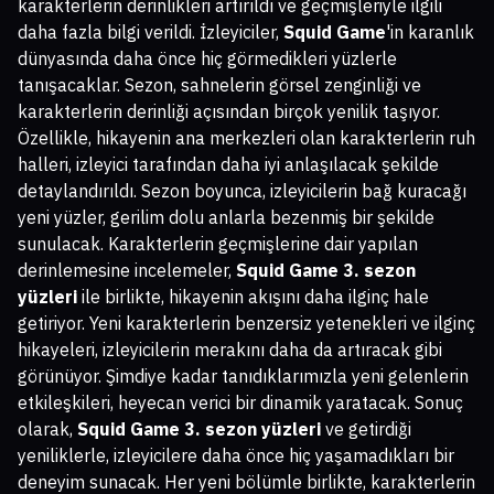
karakterlerin derinlikleri artırıldı ve geçmişleriyle ilgili
daha fazla bilgi verildi. İzleyiciler,
Squid Game
'in karanlık
dünyasında daha önce hiç görmedikleri yüzlerle
tanışacaklar. Sezon, sahnelerin görsel zenginliği ve
karakterlerin derinliği açısından birçok yenilik taşıyor.
Özellikle, hikayenin ana merkezleri olan karakterlerin ruh
halleri, izleyici tarafından daha iyi anlaşılacak şekilde
detaylandırıldı. Sezon boyunca, izleyicilerin bağ kuracağı
yeni yüzler, gerilim dolu anlarla bezenmiş bir şekilde
sunulacak. Karakterlerin geçmişlerine dair yapılan
derinlemesine incelemeler,
Squid Game 3. sezon
yüzleri
ile birlikte, hikayenin akışını daha ilginç hale
getiriyor. Yeni karakterlerin benzersiz yetenekleri ve ilginç
hikayeleri, izleyicilerin merakını daha da artıracak gibi
görünüyor. Şimdiye kadar tanıdıklarımızla yeni gelenlerin
etkileşkileri, heyecan verici bir dinamik yaratacak. Sonuç
olarak,
Squid Game 3. sezon yüzleri
ve getirdiği
yeniliklerle, izleyicilere daha önce hiç yaşamadıkları bir
deneyim sunacak. Her yeni bölümle birlikte, karakterlerin