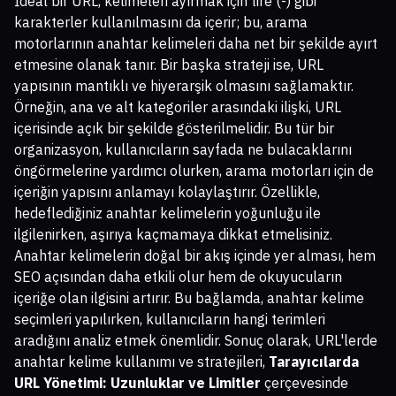
İdeal bir URL, kelimeleri ayırmak için tire (-) gibi
karakterler kullanılmasını da içerir; bu, arama
motorlarının anahtar kelimeleri daha net bir şekilde ayırt
etmesine olanak tanır. Bir başka strateji ise, URL
yapısının mantıklı ve hiyerarşik olmasını sağlamaktır.
Örneğin, ana ve alt kategoriler arasındaki ilişki, URL
içerisinde açık bir şekilde gösterilmelidir. Bu tür bir
organizasyon, kullanıcıların sayfada ne bulacaklarını
öngörmelerine yardımcı olurken, arama motorları için de
içeriğin yapısını anlamayı kolaylaştırır. Özellikle,
hedeflediğiniz anahtar kelimelerin yoğunluğu ile
ilgilenirken, aşırıya kaçmamaya dikkat etmelisiniz.
Anahtar kelimelerin doğal bir akış içinde yer alması, hem
SEO açısından daha etkili olur hem de okuyucuların
içeriğe olan ilgisini artırır. Bu bağlamda, anahtar kelime
seçimleri yapılırken, kullanıcıların hangi terimleri
aradığını analiz etmek önemlidir. Sonuç olarak, URL'lerde
anahtar kelime kullanımı ve stratejileri,
Tarayıcılarda
URL Yönetimi: Uzunluklar ve Limitler
çerçevesinde