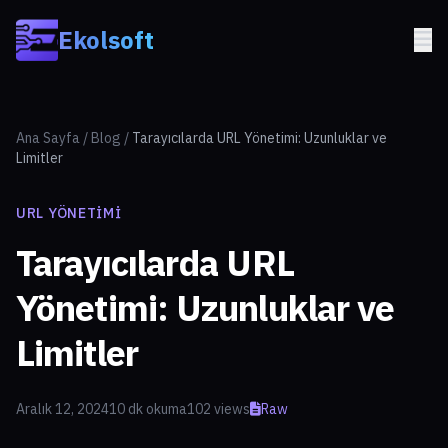
Skip to main content
Ekolsoft
Ana Sayfa
/
Blog
/
Tarayıcılarda URL Yönetimi: Uzunluklar ve
Limitler
URL YÖNETIMI
Tarayıcılarda URL
Yönetimi: Uzunluklar ve
Limitler
Aralık 12, 2024
10 dk okuma
102 views
Raw