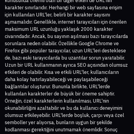
konusunda önemli olan bir diğer etken de URL'nin
karakter sınırlarıdır. Herhangi bir web sayfasına erişim
için kullanılan URL'ler, belirli bir karakter sayısını
aşmamalıdır. Genellikle, internet tarayıcıları için önerilen
maksimum URL uzunluğu yaklaşık 2000 karakter
civarındadır. Ancak, bu sayının aşılması bazı tarayıcılarda
sorunlara neden olabilir. Özellikle Google Chrome ve
Firefox gibi popüler tarayıcılar, uzun URL'leri desteklese
de, bazı eski tarayıcılarda bu uzantılar sorun yaratabilir.
Uzun bir URL kullanmanın ayrıca SEO açısından olumsuz
etkileri de olabilir. Kısa ve etkili URL'ler, kullanıcıların
daha kolay hatırlayabileceği ve paylaşabileceği
bağlantılar oluşturur. Bununla birlikte, URL'lerde
kullanılan karakterler de büyük bir öneme sahiptir.
Örneğin, özel karakterlerin kullanılması, URL'nin
okunabilirliğini azaltabilir ve bu da kullanıcı deneyimini
olumsuz etkileyebilir. URL'lerde boşluk, çarpı veya özel
semboller yer alıyorsa, bunların uygun bir şekilde
kodlanması gerektiğini unutmamak önemlidir. Sonuç