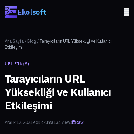
Skip to main content
Ekolsoft
Ana Sayfa
/
Blog
/
Tarayıcıların URL Yüksekliği ve Kullanıcı
Etkileşimi
URL ETKISI
Tarayıcıların URL
Yüksekliği ve Kullanıcı
Etkileşimi
Aralık 12, 2024
9 dk okuma
134 views
Raw