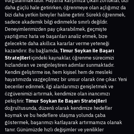
vurgulanmaktadır. Hayatta karşımıza çıkan zorluklar, bizi
daha güçlü hale getirirken, öğrenmeye olan açlığımız da
bizi daha yetkin bireyler haline getirir. Sürekli öğrenmek,
sadece akademik bilgi edinmekle sınırlı değildir.
Deneyimlerimizden pay çıkarabilmek, geçmişte
yaptığımız hata ve başarıları analiz etmek, bize
gelecekte daha akıllıca kararlar verme yeteneği
kazandırır. Bu bağlamda,
Timur Soykan ile Başarı
Stratejileri
içindeki kaynaklar, öğrenme sürecimizi
hızlandıran ve zenginleştiren adımlar sunmaktadır.
Kendini geliştirme ise, hem kişisel hem de mesleki
hayatımızda vazgeçilmez bir unsur olarak öne çıkar. Yeni
beceriler edinmek, ilgi alanlarımızı genişletmek ve
özgüvenimizi artırmak, kendimize olan inancımızı
pekiştirir.
Timur Soykan ile Başarı Stratejileri
doğrultusunda, düzenli olarak kendimize hedefler
koymak ve bu hedeflere ulaşma yolunda çaba
göstermek, başarımızı katlayarak artırmamıza olanak
tanır. Günümüzde hızlı değişimler ve yenilikler