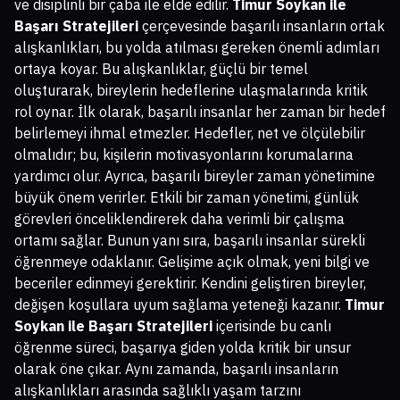
ve disiplinli bir çaba ile elde edilir.
Timur Soykan ile
Başarı Stratejileri
çerçevesinde başarılı insanların ortak
alışkanlıkları, bu yolda atılması gereken önemli adımları
ortaya koyar. Bu alışkanlıklar, güçlü bir temel
oluşturarak, bireylerin hedeflerine ulaşmalarında kritik
rol oynar. İlk olarak, başarılı insanlar her zaman bir hedef
belirlemeyi ihmal etmezler. Hedefler, net ve ölçülebilir
olmalıdır; bu, kişilerin motivasyonlarını korumalarına
yardımcı olur. Ayrıca, başarılı bireyler zaman yönetimine
büyük önem verirler. Etkili bir zaman yönetimi, günlük
görevleri önceliklendirerek daha verimli bir çalışma
ortamı sağlar. Bunun yanı sıra, başarılı insanlar sürekli
öğrenmeye odaklanır. Gelişime açık olmak, yeni bilgi ve
beceriler edinmeyi gerektirir. Kendini geliştiren bireyler,
değişen koşullara uyum sağlama yeteneği kazanır.
Timur
Soykan ile Başarı Stratejileri
içerisinde bu canlı
öğrenme süreci, başarıya giden yolda kritik bir unsur
olarak öne çıkar. Aynı zamanda, başarılı insanların
alışkanlıkları arasında sağlıklı yaşam tarzını