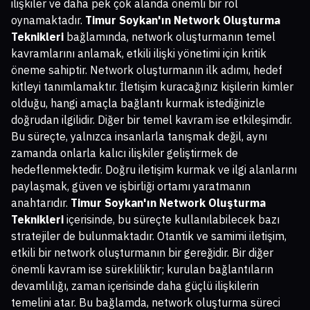
ilişkiler ve daha pek çok alanda önemli bir rol
oynamaktadır.
Timur Soykan'ın Network Oluşturma
Teknikleri
bağlamında, network oluşturmanın temel
kavramlarını anlamak, etkili ilişki yönetimi için kritik
öneme sahiptir. Network oluşturmanın ilk adımı, hedef
kitleyi tanımlamaktır. İletişim kuracağınız kişilerin kimler
olduğu, hangi amaçla bağlantı kurmak istediğinizle
doğrudan ilgilidir. Diğer bir temel kavram ise etkileşimdir.
Bu süreçte, yalnızca insanlarla tanışmak değil, aynı
zamanda onlarla kalıcı ilişkiler geliştirmek de
hedeflenmektedir. Doğru iletişim kurmak ve ilgi alanlarını
paylaşmak, güven ve işbirliği ortamı yaratmanın
anahtarıdır.
Timur Soykan'ın Network Oluşturma
Teknikleri
içerisinde, bu süreçte kullanılabilecek bazı
stratejiler de bulunmaktadır. Otantik ve samimi iletişim,
etkili bir network oluşturmanın bir gereğidir. Bir diğer
önemli kavram ise sürekliliktir; kurulan bağlantıların
devamlılığı, zaman içerisinde daha güçlü ilişkilerin
temelini atar. Bu bağlamda, network oluşturma süreci