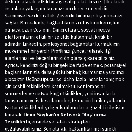
dikkate alarak, etkili bir ağa sahip olabilirsiniz. İlk olarak,
insanlara yaklaşım tarzınız son derece önemlidir.
Samimiyet ve dürüstlük, güvenilir bir imaj oluşturmanızı
sağlar. Bu nedenle, bağlantılarınızı oluştururken içten
olmaya özen gösterin. İkinci olarak, sosyal medya
platformlarını etkili bir şekilde kullanmak kritik bir
adımdır. LinkedIn, profesyonel bağlantılar kurmak için
mükemmel bir yerdir. Profilinizi güncel tutarak, ilgi
alanlarınızı ve becerilerinizi ön plana çıkarabilirsiniz.
Ayrıca, kendinizi doğru bir şekilde ifade etmek, potansiyel
bağlantılarınızla daha güçlü bir bağ kurmanıza yardımcı
olacaktır. Üçüncü ipucu ise, daha fazla insanla tanışmak
için çeşitli etkinliklere katılmaktır. Konferanslar,
seminerler ve networking etkinlikleri, yeni insanlarla
tanışmanın ve iş fırsatlarını keşfetmenin harika yollarıdır.
Bu tür etkinliklerde, diğer katılımcılarla güzel bir iletişim
kurarak
Timur Soykan'ın Network Oluşturma
Teknikleri
içerisinde yer alan stratejileri
uygulayabilirsiniz. Son olarak, bağlantılarınızı sürekli