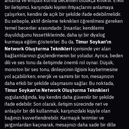
anlama ve empati kurma becerileri oldukça kritiktir. Etkili
bir iletişimci, karşındaki kişinin ihtiyaçlarını anlamaya
çalışırken, kendini de açık bir şekilde ifade edebilmelidir.
Bu sebeple, aktif dinleme teknikleri öğrenilmesi gereken
temel beceriler arasındadır. İnsanlar, kendilerini
duyulduğunu hissettiklerinde, daha iyi bir diyalog
kurmaya eğilim gösterirler. Bu da,
Timur Soykan'ın
Network Oluşturma Teknikleri
içerisinde yer alan
bağlantılarınızı güçlendirmenin bir yoludur. Ayrıca, beden
dili ve ses tonu da iletişimde önemli rol oynar. Düşük,
monoton bir ses tonu, dinleyicinin ilgisini kaybetmesine
yol açabilirken; enerjik ve samimi bir ton, mesajınızın
daha etkili bir şekilde ulaşmasını sağlar. Bu noktada,
Timur Soykan'ın Network Oluşturma Teknikleri
uygulandığında, kişi kendini daha güvenilir bir şekilde
ifade edebilir. Son olarak, iletişim sürecinde net ve
anlaşılır bir dili kullanmak, karşınızdaki kişiyle olan
bağınızı kuvvetlendirebilir. Karmaşık terimler ve
jargonlardan kaçınarak, mesajınızı daha sade bir dille