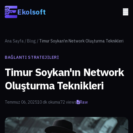
Skip to main content
Ekolsoft
Ana Sayfa
/
Blog
/
Timur Soykan'ın Network Oluşturma Teknikleri
BAĞLANTI STRATEJILERI
Timur Soykan'ın Network
Oluşturma Teknikleri
Temmuz 06, 2025
10 dk okuma
72 views
Raw