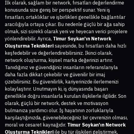
İlk olarak, sağlam bir network, fırsatları değerlendirme
konusunda size geniş bir perspektif sunar. Yeni iş
fırsatları, ortaklıklar ve işbirlikleri genellikle bağlantılar
aracılığıyla ortaya çıkar. Bu nedenle güçlü bir ağa sahip
olmak, sizi sürekli olarak yeni ve heyecan verici projelere
yönlendirebilir. Ayrıca,
Timur Soykan'ın Network
Oluşturma Teknikleri
sayesinde, bu fırsatları daha hızlı
keşfedebilir ve değerlendirebilirsiniz. İkinci olarak,
network oluşturma, kişisel marka değerinizi artırır.
Tanıdığınız ve güvendiğiniz insanların referanslarıyla
daha fazla dikkat çekebilir ve güvenilir bir imaj
çizebilirsiniz. Bu güvenilirlik, kariyerinizde ilerlemenizi
kolaylaştırır. Unutmayın ki, iş dünyasında başarı
genellikle doğru insanlarla kurulan ilişkilerle ilgilidir. Son
olarak, güçlü bir network, destek ve motivasyon
bulmanıza yardımcı olur. İş hayatının zorluklarıyla
karşılaştığınızda, güvenebileceğiniz bir çevrenizin olması,
moral ve cesaret kaynağıdır.
Timur Soykan'ın Network
Oluşturma Teknikleri
ile bu tür ilişkileri geliştirmek,