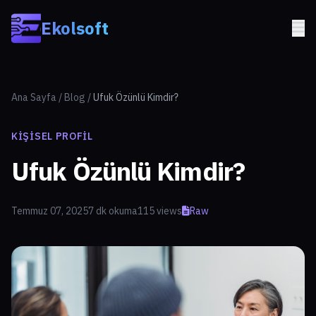
Skip to main content
Ekolsoft
Ana Sayfa
/
Blog
/
Ufuk Özünlü Kimdir?
KIŞISEL PROFIL
Ufuk Özünlü Kimdir?
Temmuz 07, 2025
7 dk okuma
115 views
Raw