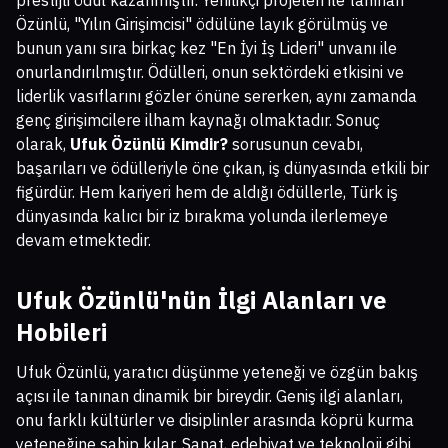
prestijli ödül kazanmıştır. Yenilikçi projeleri ile tanınan
Özünlü, "Yılın Girişimcisi" ödülüne layık görülmüş ve
bunun yanı sıra birkaç kez "En İyi İş Lideri" unvanı ile
onurlandırılmıştır. Ödülleri, onun sektördeki etkisini ve
liderlik vasıflarını gözler önüne sererken, aynı zamanda
genç girişimcilere ilham kaynağı olmaktadır. Sonuç
olarak,
Ufuk Özünlü Kimdir?
sorusunun cevabı,
başarıları ve ödülleriyle öne çıkan, iş dünyasında etkili bir
figürdür. Hem kariyeri hem de aldığı ödüllerle, Türk iş
dünyasında kalıcı bir iz bırakma yolunda ilerlemeye
devam etmektedir.
Ufuk Özünlü'nün İlgi Alanları ve
Hobileri
Ufuk Özünlü, yaratıcı düşünme yeteneği ve özgün bakış
açısı ile tanınan dinamik bir bireydir. Geniş ilgi alanları,
onu farklı kültürler ve disiplinler arasında köprü kurma
yeteneğine sahip kılar. Sanat, edebiyat ve teknoloji gibi