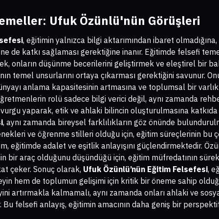
Temeller: Ufuk Özünlü'nün Görüşleri
sefesi
, eğitimin yalnızca bilgi aktarımından ibaret olmadığına
ine de katkı sağlaması gerektiğine inanır. Eğitimde felsefi tem
k, onların düşünme becerilerini geliştirmek ve eleştirel bir ba
nın temel unsurlarını ortaya çıkarması gerektiğini savunur. Onu
dünyayı anlama kapasitesinin artmasına ve toplumsal bir varl
ğretmenlerin rolü sadece bilgi verici değil, aynı zamanda rehbe
vurgu yaparak, etik ve ahlaki bilincin oluşturulmasına katkıd
i
, aynı zamanda bireysel farklılıkların göz önünde bulundurul
ekleri ve öğrenme stilleri olduğu için, eğitim süreçlerinin bu ç
şım, eğitimde adalet ve eşitlik anlayışını güçlendirmektedir. Özün
in bir araç olduğunu düşündüğü için, eğitim müfredatının süre
kkat çeker. Sonuç olarak,
Ufuk Özünlü’nün Eğitim Felsefesi
, e
yin hem de toplumun gelişimi için kritik bir öneme sahip olduğ
zeyini artırmakla kalmamalı, aynı zamanda onları ahlaki ve sosy
r. Bu felsefi anlayış, eğitimin amacının daha geniş bir perspekti