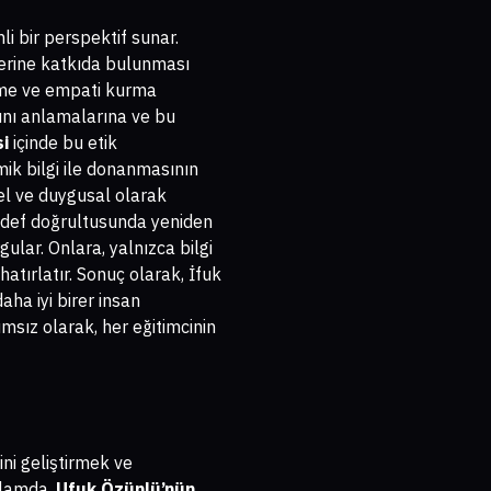
li bir perspektif sunar.
lerine katkıda bulunması
ünme ve empati kurma
rını anlamalarına ve bu
si
içinde bu etik
ik bilgi ile donanmasının
sel ve duygusal olarak
hedef doğrultusunda yeniden
ular. Onlara, yalnızca bilgi
hatırlatır. Sonuç olarak, İfuk
aha iyi birer insan
ımsız olarak, her eğitimcinin
ni geliştirmek ve
ğlamda,
Ufuk Özünlü’nün