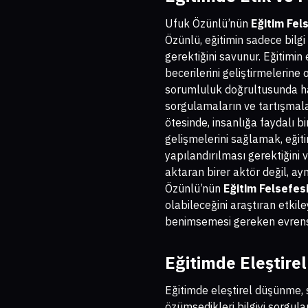
Ufuk Özünlü’nün
Eğitim Fel
Özünlü, eğitimin sadece bilg
gerektiğini savunur. Eğitimi
becerilerini geliştirmelerine
sorumluluk doğrultusunda ha
sorgulamaların ve tartışmala
ötesinde, insanlığa faydalı b
gelişmelerini sağlamak, eğit
yapılandırılması gerektiğini 
aktaran birer aktör değil, ayn
Özünlü’nün
Eğitim Felsefes
olabileceğini araştıran etkil
benimsemesi gereken evrense
Eğitimde Eleştir
Eğitimde eleştirel düşünme, 
özümsedikleri bilgiyi sorgu