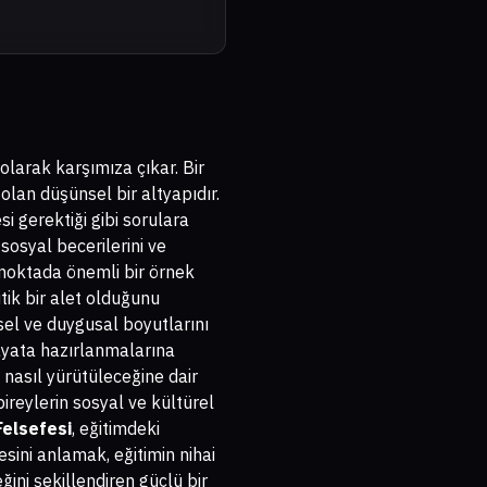
 olarak karşımıza çıkar. Bir
olan düşünsel bir altyapıdır.
si gerektiği gibi sorulara
 sosyal becerilerini ve
 noktada önemli bir örnek
itik bir alet olduğunu
sel ve duygusal boyutlarını
hayata hazırlanmalarına
 nasıl yürütüleceğine dair
bireylerin sosyal ve kültürel
Felsefesi
, eğitimdeki
esini anlamak, eğitimin nihai
ğini şekillendiren güçlü bir