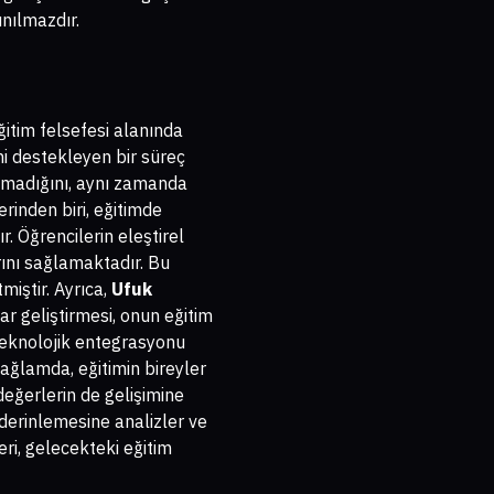
ınılmazdır.
itim felsefesi alanında
ini destekleyen bir süreç
olmadığını, aynı zamanda
erinden biri, eğitimde
. Öğrencilerin eleştirel
rını sağlamaktadır. Bu
miştir. Ayrıca,
Ufuk
r geliştirmesi, onun eğitim
 teknolojik entegrasyonu
ağlamda, eğitimin bireyler
değerlerin de gelişimine
derinlemesine analizler ve
ri, gelecekteki eğitim