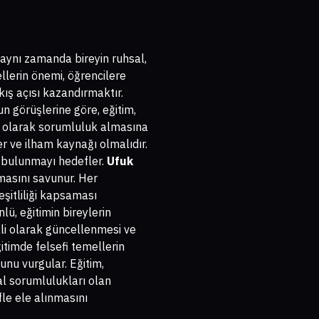
, aynı zamanda bireyin ruhsal,
ellerin önemi, öğrencilere
kış açısı kazandırmaktır.
n görüşlerine göre, eğitim,
ık olarak sorumluluk almasına
r ve ilham kaynağı olmalıdır.
a bulunmayı hedefler.
Ufuk
masını savunur. Her
eşitliliği kapsaması
lü, eğitimin bireylerin
kli olarak güncellenmesi ve
ğitimde felsefi temellerin
unu vurgular. Eğitim,
al sorumlulukları olan
fle ele alınmasını