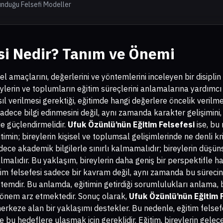
unduğu Felsefi Modeller
si Nedir? Tanım ve Önemi
el amaçlarını, değerlerini ve yöntemlerini inceleyen bir disiplin
eylerin ve toplumların eğitim süreçlerini anlamalarına yardımcı 
ıl verilmesi gerektiği, eğitimde hangi değerlere öncelik verilme
 sadece bilgi edinmesini değil, aynı zamanda karakter gelişimini,
de güçlendirmelidir.
Ufuk Özünlü’nün Eğitim Felsefesi
ise, bu
timin; bireylerin kişisel ve toplumsal gelişimlerinde ne denli kr
dece akademik bilgilerle sınırlı kalmamalıdır; bireylerin düşün
lmalıdır. Bu yaklaşım, bireylerin daha geniş bir perspektifle 
itim felsefesi sadece bir kavram değil, aynı zamanda bu sürecin
istemdir. Bu anlamda, eğitimin getirdiği sorumlulukları anlama, 
önem arz etmektedir. Sonuç olarak,
Ufuk Özünlü’nün Eğitim 
ı merkeze alan bir yaklaşımı destekler. Bu nedenle, eğitim felsef
e bu hedeflere ulaşmak için gereklidir. Eğitim, bireylerin gelece