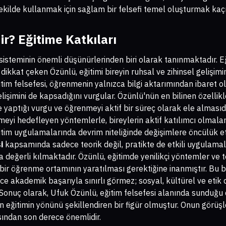
 şekilde kullanmak için sağlam bir felsefi temel oluşturmak kaç
r? Eğitime Katkıları
isteminin önemli düşünürlerinden biri olarak tanınmaktadır. Eğ
 dikkat çeken Özünlü, eğitimi bireyin ruhsal ve zihinsel gelişim
tim felsefesi, öğrenmenin yalnızca bilgi aktarımından ibaret 
lişimini de kapsadığını vurgular. Özünlü'nün en bilinen özellikl
yaptığı vurgu ve öğrenmeyi aktif bir süreç olarak ele almasıdır
meyi hedefleyen yöntemlerle, bireylerin aktif katılımcı olmala
itim uygulamalarında devrim niteliğinde değişimlere öncülük et
i
kapsamında sadece teorik değil, pratikte de etkili uygulamala
a değerli kılmaktadır. Özünlü, eğitimde yenilikçi yöntemler ve
bir öğrenme ortamının yaratılması gerektiğine inanmıştır. Bu b
ece akademik başarıyla sınırlı görmez; sosyal, kültürel ve etik 
onuç olarak, Ufuk Özünlü, eğitim felsefesi alanında sunduğu 
 eğitimin yönünü şekillendiren bir figür olmuştur. Onun görüşle
sından son derece önemlidir.