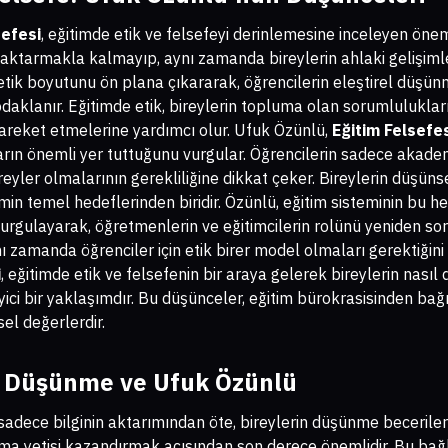
sefesi
, eğitimde etik ve felsefeyi derinlemesine inceleyen önem
i aktarmakla kalmayıp, aynı zamanda bireylerin ahlaki gelişim
n etik boyutunu ön plana çıkararak, öğrencilerin eleştirel düş
 odaklanır. Eğitimde etik, bireylerin topluma olan sorumlulukla
reket etmelerine yardımcı olur. Ufuk Özünlü,
Eğitim Felsefe
rın önemli yer tuttuğunu vurgular. Öğrencilerin sadece akadem
ireyler olmalarının gerekliliğine dikkat çeker. Bireylerin düşün
imin temel hedeflerinden biridir. Özünlü, eğitim sisteminin bu 
vurgulayarak, öğretmenlerin ve eğitimcilerin rolünü yeniden sorg
ı zamanda öğrenciler için etik birer model olmaları gerektiğini 
i
, eğitimde etik ve felsefenin bir araya gelerek bireylerin nasıl d
eyici bir yaklaşımdır. Bu düşünceler, eğitim bürokrasisinden bağ
l değerlerdir.
el Düşünme ve Ufuk Özünlü
sadece bilginin aktarımından öte, bireylerin düşünme becerileri
lama yetisi kazandırmak açısından son derece önemlidir. Bu ba