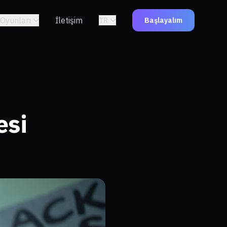
Oyunları
İletişim
TR
Başlayalım
esi