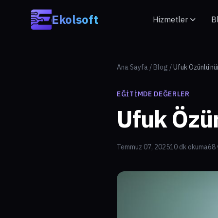
Skip to main content
Ekolsoft
Hizmetler
B
Ana Sayfa
/
Blog
/
Ufuk Özünlü’nü
EĞITIMDE DEĞERLER
Ufuk Özün
Temmuz 07, 2025
10 dk okuma
68 