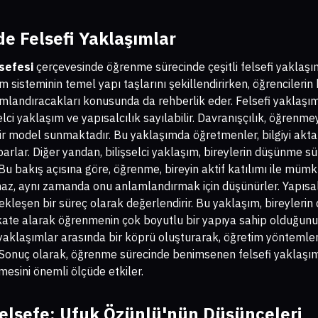
e Felsefi Yaklaşımlar
sefesi
çerçevesinde öğrenme sürecinde çeşitli felsefi yaklaşı
im sisteminin temel yapı taşlarını şekillendirirken, öğrencilerin 
nlamlandıracakları konusunda da rehberlik eder. Felsefi yaklaşım
selci yaklaşım ve yapısalcılık sayılabilir. Davranışçılık, öğrenm
 bir model sunmaktadır. Bu yaklaşımda öğretmenler, bilgiyi akta
rlar. Diğer yandan, bilişselci yaklaşım, bireylerin düşünme sür
u bakış açısına göre, öğrenme, bireyin aktif katılımı ile mümkü
maz, aynı zamanda onu anlamlandırmak için düşünürler. Yapısal
çekleşen bir süreç olarak değerlendirir. Bu yaklaşım, bireylerin
dikkate alarak öğrenmenin çok boyutlu bir yapıya sahip olduğun
i yaklaşımlar arasında bir köprü oluşturarak, öğretim yöntemler
 Sonuç olarak, öğrenme sürecinde benimsenen felsefi yaklaşımla
mesini önemli ölçüde etkiler.
Felsefe: Ufuk Özünlü'nün Düşünceleri