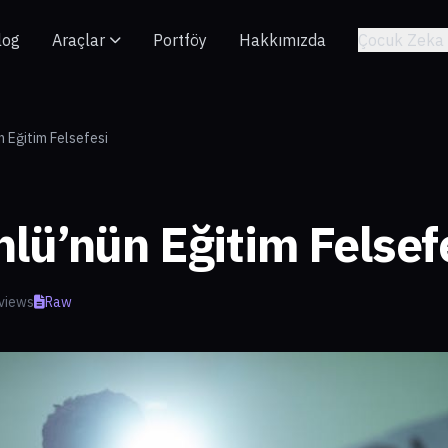
log
Araçlar
Portföy
Hakkımızda
Çocuk Zeka 
n Eğitim Felsefesi
lü’nün Eğitim Felsef
views
Raw