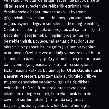
ve teknolojiye olan derin ilgisi sayesinde birçok şirkete
dijitalleşme süreçlerinde rehberlik etmiştir. Proje
örneklerindeki başarı, sadece teknik altyapının
güçlendirilmesiyle sınırlı kalmamış, aynı zamanda
organizasyonel değişim süreçlerine de entegre edilmiştir.
Özünlü’nün liderliğindeki bu projeler, çalışanların dijital
becerilerini geliştirmek için eğitim programları ile
desteklenmiştir. Böylece, çalışanlar dijital dönüşüm
sürecinin bir parçası haline gelmiş ve motivasyonları
artırılmıştır. Özellikle veri analitiği, yapay zeka ve bulut
teknolojileri üzerine yaptığı yatırımlar, birçok kuruluşun
daha verimli çalışmasına ve karar alma süreçlerinin
hızlanmasına katkıda bulunmuştur.
Ufuk Özünlü’nün En
Başarılı Projeleri
, aynı zamanda sürdürülebilirlik ve
müşteri deneyimine yapılan vurgularla da dikkat
çekmektedir. Özünlü, bu projelerde çevre dostu
çözümleri entegre ederek, hem ekonomik hem de
çevresel sürdürülebilirliği bir arada sağlamayı
başarmıştır. Sonuç olarak, Ufuk Özünlü'nün dijital