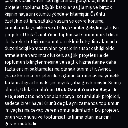
çekmektedir. Onun liderliği altında gerçekleştirilen bu
projeler, topluma büyük katkılar sağlamış ve birçok
kişinin hayatını olumlu yönde etkilemiştir. Özünlü,
özellikle eğitim, sağlıklı yaşam ve çevre koruma
konularında yenilikçi ve etkili çözümler geliştirmiştir. Bu
projeler, Ufuk Özünlü’nün toplumsal sorumluluk bilinci
ile hareket ettiğinin somut örnekleridir. Eğitim alanında
düzenlediği kampanyalar, gençlerin fırsat eşitliği elde
etmelerine yardımcı olurken, sağlık projeleri ile de
toplumun bilinçlenmesine ve sağlık hizmetlerine daha
fazla erişim sağlamalarına olanak tanımıştır. Ayrıca,
çevre koruma projeleri ile doğanın korunmasına yönelik
farkındalığı artırmak için büyük çaba göstermiştir. Sonuç
olarak, Ufuk Özünlü’nün
Ufuk Özünlü’nün En Başarılı
Projeleri
arasında yer alan sosyal sorumluluk projeleri,
sadece birer hayal ürünü değil, aynı zamanda toplumun
ihtiyaçlarına cevap veren somut adımlardır. Bu projeler,
onun vizyonunu ve toplumsal katılıma olan inancını
göstermektedir.