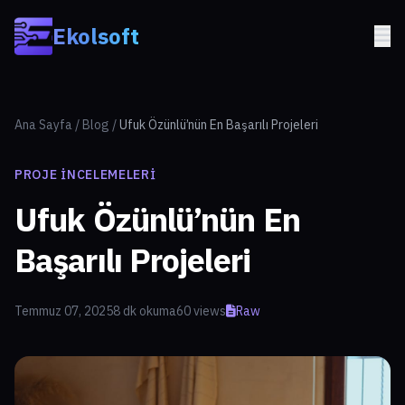
Skip to main content
Ekolsoft
Ana Sayfa
/
Blog
/
Ufuk Özünlü’nün En Başarılı Projeleri
PROJE İNCELEMELERI
Ufuk Özünlü’nün En
Başarılı Projeleri
Temmuz 07, 2025
8 dk okuma
60 views
Raw