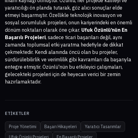
ilham kaynağı olmuştur. Özünlü, her projede kaliteyi ve
yaratıcılığı ön planda tutarak, göz alıcı sonuçlar elde
etmeyi başarmıştır. Özellikle teknolojik inovasyon ve
sosyal sorumluluk projeleri, onun kariyerindeki en önemli
dönüm noktaları olarak öne çıkar.
Ufuk Özünlü’nün En
Başarılı Projeleri
, sadece ticari başarıları değil, aynı
zamanda toplumsal etki yaratma hedefiyle de dikkat
çekmektedir. Kendi alanında öncü olan bu projeler,
sürdürülebilirlik ve verimlilik gibi kavramları da başarıyla
entegre etmiştir. Özünlü'nün bu etkileyici çalışmaları,
gelecekteki projeleri için de heyecan verici bir zemin
hazırlamaktadır.
ETIKETLER
Proje Yönetimi
Başarı Hikayeleri
Yaratıcı Tasarımlar
Ufuk Özünlü Projeleri
En Başarılı Projeler