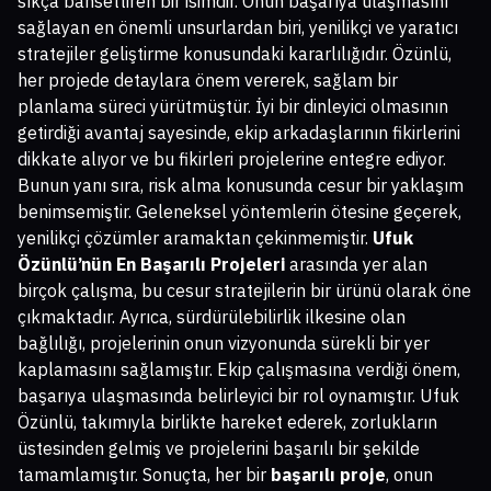
sıkça bahsettiren bir isimdir. Onun başarıya ulaşmasını
sağlayan en önemli unsurlardan biri, yenilikçi ve yaratıcı
stratejiler geliştirme konusundaki kararlılığıdır. Özünlü,
her projede detaylara önem vererek, sağlam bir
planlama süreci yürütmüştür. İyi bir dinleyici olmasının
getirdiği avantaj sayesinde, ekip arkadaşlarının fikirlerini
dikkate alıyor ve bu fikirleri projelerine entegre ediyor.
Bunun yanı sıra, risk alma konusunda cesur bir yaklaşım
benimsemiştir. Geleneksel yöntemlerin ötesine geçerek,
yenilikçi çözümler aramaktan çekinmemiştir.
Ufuk
Özünlü’nün En Başarılı Projeleri
arasında yer alan
birçok çalışma, bu cesur stratejilerin bir ürünü olarak öne
çıkmaktadır. Ayrıca, sürdürülebilirlik ilkesine olan
bağlılığı, projelerinin onun vizyonunda sürekli bir yer
kaplamasını sağlamıştır. Ekip çalışmasına verdiği önem,
başarıya ulaşmasında belirleyici bir rol oynamıştır. Ufuk
Özünlü, takımıyla birlikte hareket ederek, zorlukların
üstesinden gelmiş ve projelerini başarılı bir şekilde
tamamlamıştır. Sonuçta, her bir
başarılı proje
, onun