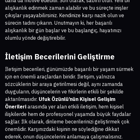
daha da motive edebilir. Son olarak, sabırlı olun. Yeni bir
alışkanlık edinmek zaman alabilir ve bu süreçte inişler
çıkışlar yaşayabilirsiniz. Kendinize karşı nazik olun ve
sürecin tadını çıkarın. Unutmayın ki, her başarılı
alışkanlık bir gün başlar ve bu başlangıç, hayatınızı
olumlu yönde değiştirebilir.
İletişim Becerilerini Geliştirme
İletişim becerileri, günümüzde başarılı bir yaşam sürmek
için en önemli araçlardan biridir. İletişim, yalnızca
sözcüklerin bir araya getirilmesi değil, aynı zamanda
duyguların, düşüncelerin ve fikirlerin etkili bir şekilde
aktarılmasıdır.
Ufuk Özünlü’nün Kişisel Gelişim
Önerileri
arasında yer alan etkili iletişim, hem kişisel
ilişkilerde hem de profesyonel yaşamda büyük faydalar
sağlar. İlk olarak, dinleme becerilerinizi geliştirmek çok
önemlidir. Karşınızdaki kişinin ne söylediğine dikkat
ederek, onun düşüncelerini anlamaya çalışmalısınız.