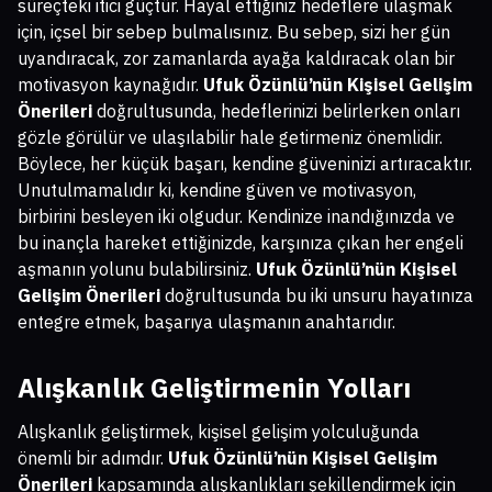
süreçteki itici güçtür. Hayal ettiğiniz hedeflere ulaşmak
için, içsel bir sebep bulmalısınız. Bu sebep, sizi her gün
uyandıracak, zor zamanlarda ayağa kaldıracak olan bir
motivasyon kaynağıdır.
Ufuk Özünlü’nün Kişisel Gelişim
Önerileri
doğrultusunda, hedeflerinizi belirlerken onları
gözle görülür ve ulaşılabilir hale getirmeniz önemlidir.
Böylece, her küçük başarı, kendine güveninizi artıracaktır.
Unutulmamalıdır ki, kendine güven ve motivasyon,
birbirini besleyen iki olgudur. Kendinize inandığınızda ve
bu inançla hareket ettiğinizde, karşınıza çıkan her engeli
aşmanın yolunu bulabilirsiniz.
Ufuk Özünlü’nün Kişisel
Gelişim Önerileri
doğrultusunda bu iki unsuru hayatınıza
entegre etmek, başarıya ulaşmanın anahtarıdır.
Alışkanlık Geliştirmenin Yolları
Alışkanlık geliştirmek, kişisel gelişim yolculuğunda
önemli bir adımdır.
Ufuk Özünlü’nün Kişisel Gelişim
Önerileri
kapsamında alışkanlıkları şekillendirmek için