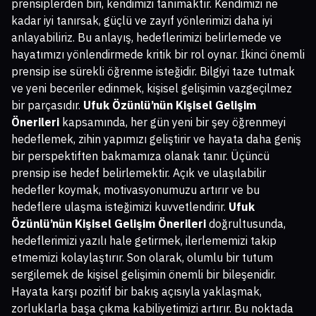
prensiplerden biri, kendimizi tanımaktır. Kendimizi ne
kadar iyi tanırsak, güçlü ve zayıf yönlerimizi daha iyi
anlayabiliriz. Bu anlayış, hedeflerimizi belirlemede ve
hayatımızı yönlendirmede kritik bir rol oynar. İkinci önemli
prensip ise sürekli öğrenme isteğidir. Bilgiyi taze tutmak
ve yeni beceriler edinmek, kişisel gelişimin vazgeçilmez
bir parçasıdır.
Ufuk Özünlü’nün Kişisel Gelişim
Önerileri
kapsamında, her gün yeni bir şey öğrenmeyi
hedeflemek, zihin yapımızı geliştirir ve hayata daha geniş
bir perspektiften bakmamıza olanak tanır. Üçüncü
prensip ise hedef belirlemektir. Açık ve ulaşılabilir
hedefler koymak, motivasyonumuzu artırır ve bu
hedeflere ulaşma isteğimizi kuvvetlendirir.
Ufuk
Özünlü’nün Kişisel Gelişim Önerileri
doğrultusunda,
hedeflerimizi yazılı hale getirmek, ilerlememizi takip
etmemizi kolaylaştırır. Son olarak, olumlu bir tutum
sergilemek de kişisel gelişimin önemli bir bileşenidir.
Hayata karşı pozitif bir bakış açısıyla yaklaşmak,
zorluklarla başa çıkma kabiliyetimizi artırır. Bu noktada