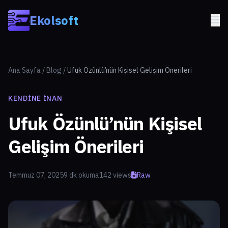
Skip to main content
Ekolsoft
Ana Sayfa
/
Blog
/
Ufuk Özünlü’nün Kişisel Gelişim Önerileri
KENDINE İNAN
Ufuk Özünlü’nün Kişisel
Gelişim Önerileri
Temmuz 07, 2025
9 dk okuma
142 views
Raw