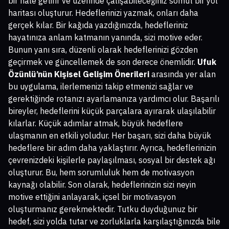
bir hale getirir ve üzerinde çalışabileceğiniz somut bir yol
haritası oluşturur. Hedeflerinizi yazmak, onları daha
gerçek kılar. Bir kağıda yazdığınızda, hedefleriniz
hayatınıza anlam katmanın yanında, sizi motive eder.
Bunun yanı sıra, düzenli olarak hedeflerinizi gözden
geçirmek ve güncellemek de son derece önemlidir.
Ufuk
Özünlü’nün Kişisel Gelişim Önerileri
arasında yer alan
bu uygulama, ilerlemenizi takip etmenizi sağlar ve
gerektiğinde rotanızı ayarlamanıza yardımcı olur. Başarılı
bireyler, hedeflerini küçük parçalara ayırarak ulaşılabilir
kılarlar. Küçük adımlar atmak, büyük hedeflere
ulaşmanın en etkili yoludur. Her başarı, sizi daha büyük
hedeflere bir adım daha yaklaştırır. Ayrıca, hedeflerinizin
çevrenizdeki kişilerle paylaşılması, sosyal bir destek ağı
oluşturur. Bu, hem sorumluluk hem de motivasyon
kaynağı olabilir. Son olarak, hedeflerinizin sizi neyin
motive ettiğini anlayarak, içsel bir motivasyon
oluşturmanız gerekmektedir. Tutku duyduğunuz bir
hedef, sizi yolda tutar ve zorluklarla karşılaştığınızda bile