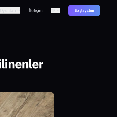
Oyunları
İletişim
TR
Başlayalım
ilinenler