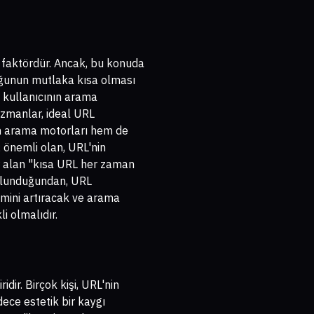
 faktördür. Ancak, bu konuda
uğunun mutlaka kısa olması
, kullanıcının arama
Uzmanlar, ideal URL
em arama motorları hem de
; önemli olan, URL'nin
 alan "kısa URL her zaman
bulunduğundan, URL
mini artıracak ve arama
i olmalıdır.
dir. Birçok kişi, URL'nin
ece estetik bir kaygı