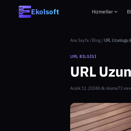
Skip to main content
Ekolsoft
Hizmetler
B
Ana Sayfa
/
Blog
/
URL Uzunluğu ile
URL BILGISI
URL Uzunlu
Aralık 12, 2024
8 dk okuma
73 vie