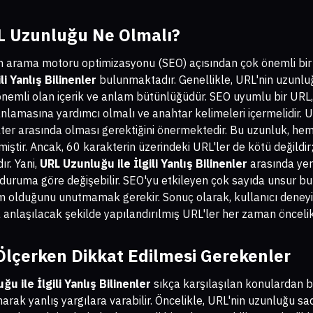
RL Uzunluğu Ne Olmalı?
in arama motoru optimizasyonu (SEO) açısından çok önemli bir
li Yanlış Bilinenler
bulunmaktadır. Genellikle, URL'nin uzunl
 önemli olan içerik ve anlam bütünlüğüdür. SEO uyumlu bir URL
nlamasına yardımcı olmalı ve anahtar kelimeleri içermelidir. 
ter arasında olması gerektiğini önermektedir. Bu uzunluk, h
lmiştir. Ancak, 60 karakterin üzerindeki URL'ler de kötü değildir
ır. Yani,
URL Uzunluğu ile İlgili Yanlış Bilinenler
arasında yer
, duruma göre değişebilir. SEO'yu etkileyen çok sayıda unsur 
m olduğunu unutmamak gerekir. Sonuç olarak, kullanıcı deneyi
anlaşılacak şekilde yapılandırılmış URL'ler her zaman öncelikl
lçerken Dikkat Edilmesi Gerekenler
u ile İlgili Yanlış Bilinenler
sıkça karşılaşılan konulardan biri
rak yanlış yargılara varabilir. Öncelikle, URL'nin uzunluğu sad