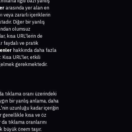
larla ilgili bazı yanlış
ler
arasında yer alan en
ı veya zararlı içeriklerin
tadır. Diğer bir yanlış
afından olumsuz
ar, kısa URL'lerin de
r faydalı ve pratik
nenler
hakkında daha fazla
 Kısa URL'ler, etkili
n gelmek gerekmektedir.
da tıklama oranı üzerindeki
ygın bir yanlış anlama, daha
'nin uzunluğu kadar içeriğin
r genellikle kısa ve öz
r da tıklama oranlarını
ak büyük önem taşır.