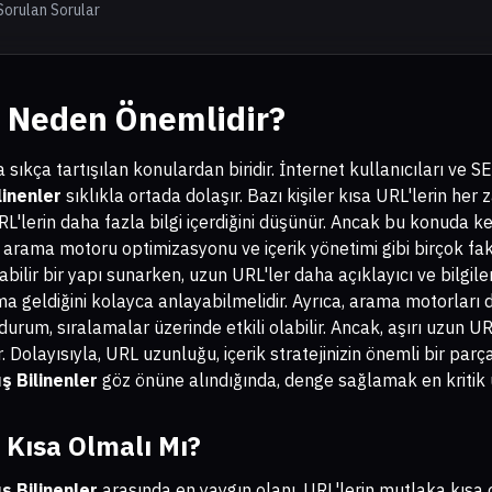
Sorulan Sorular
 Neden Önemlidir?
 sıkça tartışılan konulardan biridir. İnternet kullanıcıları ve
linenler
sıklıkla ortada dolaşır. Bazı kişiler kısa URL'lerin he
L'lerin daha fazla bilgi içerdiğini düşünür. Ancak bu konuda ke
 arama motoru optimizasyonu ve içerik yönetimi gibi birçok fakt
bilir bir yapı sunarken, uzun URL'ler daha açıklayıcı ve bilgilendi
ma geldiğini kolayca anlayabilmelidir. Ayrıca, arama motorları
durum, sıralamalar üzerinde etkili olabilir. Ancak, aşırı uzun URL
 Dolayısıyla, URL uzunluğu, içerik stratejinizin önemli bir parça
ış Bilinenler
göz önüne alındığında, denge sağlamak en kritik 
 Kısa Olmalı Mı?
ış Bilinenler
arasında en yaygın olanı, URL'lerin mutlaka kısa o