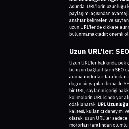
Aslında, URL'lerin uzunluğu k
paylaşımı açısından avantajla
anahtar kelimeleri ve sayfan
uzun URL'ler de dikkate alınm
bulunmamaktadır; önemli olan
Uzun URL'ler: SEO
Uzun URL'ler hakkında pek ço
bu uzun bağlantıların SEO üze
arama motorları tarafından d
doğru bir yapılandırma ile SE
bir URL, sayfanın içeriği hak
kelimelerin URL içinde yer al
odaklanarak,
URL Uzunluğu il
kalitesi, kullanıcı deneyimi v
olarak, uzun URL'ler sadece 
motorları tarafından olumlu bi