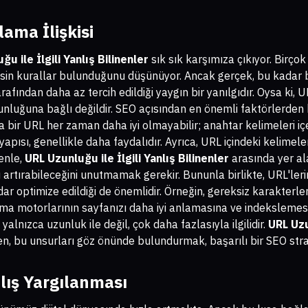
lama İlişkisi
u ile İlgili Yanlış Bilinenler
sık sık karşımıza çıkıyor. Birçok
esin kurallar bulunduğunu düşünüyor. Ancak gerçek, bu kadar 
rafından daha az tercih edildiği yaygın bir yanılgıdır. Oysa ki, 
zunluğuna bağlı değildir. SEO açısından en önemli faktörlerden bi
 bir URL her zaman daha iyi olmayabilir; anahtar kelimeleri içer
yapısı, genellikle daha faydalıdır. Ayrıca, URL içindeki kelimel
denle,
URL Uzunluğu ile İlgili Yanlış Bilinenler
arasında yer al
 artırabileceğini unutmamak gerekir. Bununla birlikte, URL'ler
dar optimize edildiği de önemlidir. Örneğin, gereksiz karakterl
ama motorlarının sayfanızı daha iyi anlamasına ve indekslemesi
, yalnızca uzunluk ile değil, çok daha fazlasıyla ilgilidir.
URL Uzu
, bu unsurları göz önünde bulundurmak, başarılı bir SEO stratej
nlış Yargılanması