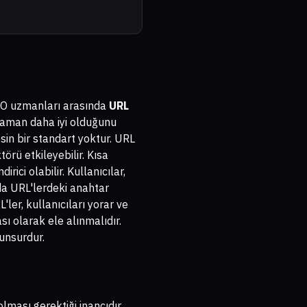
 SEO uzmanları arasında
URL
r zaman daha iyi olduğunu
sin bir standart yoktur. URL
örü etkileyebilir. Kısa
rici olabilir. Kullanıcılar,
 da URL'lerdeki anahtar
'ler, kullanıcıları yorar ve
sı olarak ele alınmalıdır.
unsurdur.
lması gerektiği inancıdır.