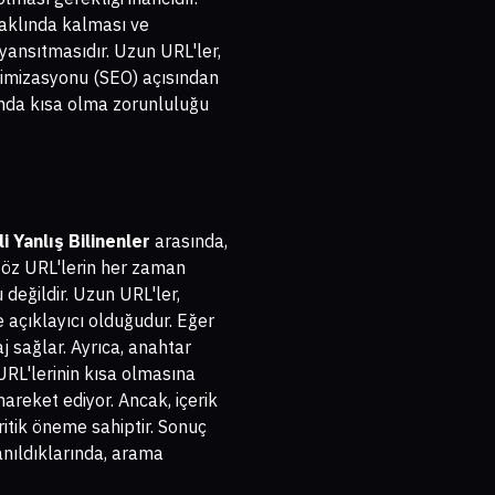
n aklında kalması ve
 yansıtmasıdır. Uzun URL'ler,
ptimizasyonu (SEO) açısından
nda kısa olma zorunluluğu
i Yanlış Bilinenler
arasında,
e öz URL'lerin her zaman
değildir. Uzun URL'ler,
e açıklayıcı olduğudur. Eğer
j sağlar. Ayrıca, anahtar
URL'lerinin kısa olmasına
areket ediyor. Ancak, içerik
kritik öneme sahiptir. Sonuç
anıldıklarında, arama