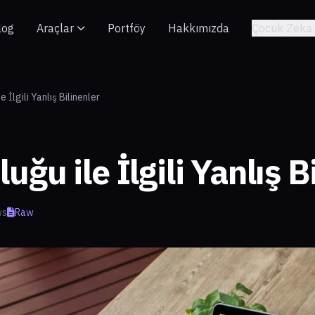
log
Araçlar
Portföy
Hakkımızda
Çocuk Zeka 
 İlgili Yanlış Bilinenler
ğu ile İlgili Yanlış B
ws
Raw