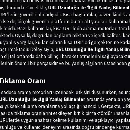
ünümüz dijital dünyasında hızla artmakta. Ancak bu kısa bağlantı
mış durumda. Öncelikle,
URL Uzunluğu ile İlgili Yanlış Bilinen
URL'lerin güvenilir olmadığıdır. Kısa bağlantılar, bazen kimlik av
bilse de, birçok güvenilir platform bu tür alt yapıları kullanmak
leridir. Bazı kullanıcılar, kısa URL'lerin arama motorları tar
tedir. Oysa ki, doğrudan bağlantı miktarı ve içerik kalitesi kad
 yanlış yargılar, kullanıcıların kısa URL’leri gerçekten ne kada
aştırmaktadır. Dolayısıyla,
URL Uzunluğu ile İlgili Yanlış Bili
n dijital ortamda daha bilinçli hareket etmelerini sağlayacaktır.
ilerinin önemli bir parçasıdır ve bu yanlış algıların üstesinde
Tıklama Oranı
 sadece arama motorları üzerindeki etkisini düşünürken, aslın
URL Uzunluğu ile İlgili Yanlış Bilinenler
arasında yer alan ya
a yüksek tıklama oranlarına yol açtığı inancıdır. Gerçekte, URL
ası da tıklama oranlarını etkileyen kritik bir faktördür. İnsanla
 URL'lerde uygun anahtar kelime kullanımı ve açıklayıcı yapıla
 uzunluğu ve kullanıcı deneyimi arasında doğru bir denge kurm