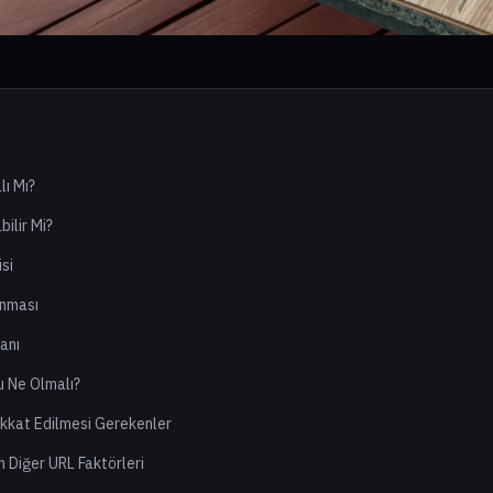
lı Mı?
ilir Mi?
isi
anması
anı
u Ne Olmalı?
kkat Edilmesi Gerekenler
n Diğer URL Faktörleri