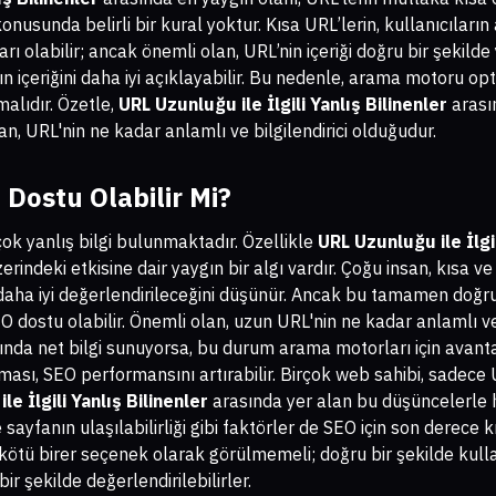
onusunda belirli bir kural yoktur. Kısa URL’lerin, kullanıcıları
rı olabilir; ancak önemli olan, URL’nin içeriği doğru bir şekilde
ın içeriğini daha iyi açıklayabilir. Bu nedenle, arama motoru o
alıdır. Özetle,
URL Uzunluğu ile İlgili Yanlış Bilinenler
arası
, URL'nin ne kadar anlamlı ve bilgilendirici olduğudur.
 Dostu Olabilir Mi?
k yanlış bilgi bulunmaktadır. Özellikle
URL Uzunluğu ile İlgil
rindeki etkisine dair yaygın bir algı vardır. Çoğu insan, kısa v
aha iyi değerlendirileceğini düşünür. Ancak bu tamamen doğru 
O dostu olabilir. Önemli olan, uzun URL'nin ne kadar anlamlı v
kında net bilgi sunuyorsa, bu durum arama motorları için avanta
ması, SEO performansını artırabilir. Birçok web sahibi, sadece 
e İlgili Yanlış Bilinenler
arasında yer alan bu düşüncelerle h
e sayfanın ulaşılabilirliği gibi faktörler de SEO için son derece 
kötü birer seçenek olarak görülmemeli; doğru bir şekilde kull
r şekilde değerlendirilebilirler.