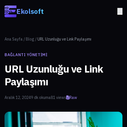
Skip to main content
Ekolsoft
Ana Sayfa
/
Blog
/
URL Uzunluğu ve Link Paylaşımı
BAĞLANTI YÖNETIMI
URL Uzunluğu ve Link
Paylaşımı
Aralık 12, 2024
9 dk okuma
81 views
Raw