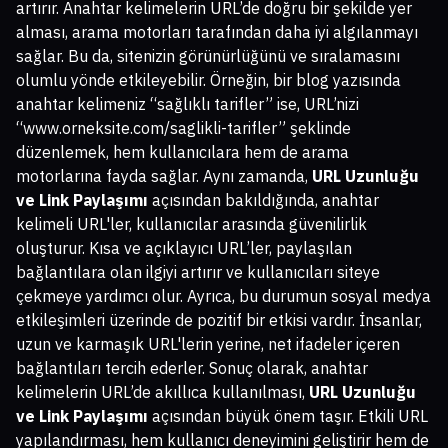
artırır. Anahtar kelimelerin URL’de doğru bir şekilde yer
alması, arama motorları tarafından daha iyi algılanmayı
sağlar. Bu da, sitenizin görünürlüğünü ve sıralamasını
olumlu yönde etkileyebilir. Örneğin, bir blog yazısında
anahtar kelimeniz “sağlıklı tarifler” ise, URL’nizi
“www.orneksite.com/saglikli-tarifler” şeklinde
düzenlemek, hem kullanıcılara hem de arama
motorlarına fayda sağlar. Aynı zamanda,
URL Uzunluğu
ve Link Paylaşımı
açısından bakıldığında, anahtar
kelimeli URL'ler, kullanıcılar arasında güvenilirlik
oluşturur. Kısa ve açıklayıcı URL’ler, paylaşılan
bağlantılara olan ilgiyi artırır ve kullanıcıları siteye
çekmeye yardımcı olur. Ayrıca, bu durumun sosyal medya
etkileşimleri üzerinde de pozitif bir etkisi vardır. İnsanlar,
uzun ve karmaşık URL'lerin yerine, net ifadeler içeren
bağlantıları tercih ederler. Sonuç olarak, anahtar
kelimelerin URL’de akıllıca kullanılması,
URL Uzunluğu
ve Link Paylaşımı
açısından büyük önem taşır. Etkili URL
yapılandırması, hem kullanıcı deneyimini geliştirir hem de