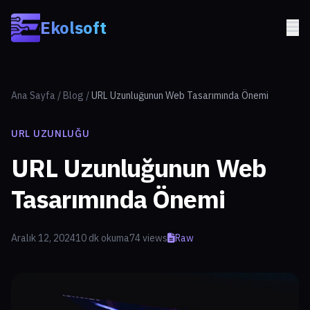
Skip to main content
Ekolsoft
Ana Sayfa
/
Blog
/
URL Uzunluğunun Web Tasarımında Önemi
URL UZUNLUĞU
URL Uzunluğunun Web
Tasarımında Önemi
Aralık 12, 2024
10 dk okuma
74 views
Raw