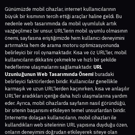
Günümüzde mobil cihazlar, internet kullanıcılarının
büyük bir kısmının tercih ettiği araçlar haline geldi. Bu
nedenle web tasarımında da mobil uyumluluk artık
vazgeçilmez bir unsur. URL'lerin mobil uyumlu olmasının
önemi, sayfasına eriştiğimizde hem kullanıcı deneyimini
artırmakta hem de arama motoru optimizasyonunda
belirleyici bir rol oynamaktadır. Kısa ve öz URL'ler, mobil
kullanıcıların dikkatini çekmekte ve hızlı bir şekilde
hedeflerine ulaşmalarını sağlamaktadır.
URL
Uzunluğunun Web Tasarımında Önemi
buradaki
belirleyici faktörlerden biridir. Kullanıcılar genellikle
karmaşık ve uzun URL'lerden kaçınırken, kısa ve anlaşılır
URL'ler aradıkları içeriğe daha hızlı ulaşmalarına yardım
eder. Ayrıca, mobil cihazlarda sayfanın nasıl göründüğü,
bir sitenin başarısını etkileyen temel unsurlardan biridir.
İnternette dolaşan kullanıcıların, mobil cihazları ile
kullandıkları web sitelerinin URL yapısına duyduğu özen,
onların deneyimini doğrudan etkileyerek siteye olan