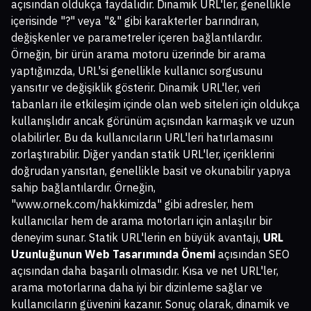
açısından oldukça faydalıdır. Dinamik URL'ler, genellikle
içerisinde "?" veya "&" gibi karakterler barındıran,
değişkenler ve parametreler içeren bağlantılardır.
Örneğin, bir ürün arama motoru üzerinde bir arama
yaptığınızda, URL'si genellikle kullanıcı sorgusunu
yansıtır ve değişiklik gösterir. Dinamik URL'ler, veri
tabanları ile etkileşim içinde olan web siteleri için oldukça
kullanışlıdır ancak görünüm açısından karmaşık ve uzun
olabilirler. Bu da kullanıcıların URL'leri hatırlamasını
zorlaştırabilir. Diğer yandan statik URL'ler, içeriklerini
doğrudan yansıtan, genellikle basit ve okunabilir yapıya
sahip bağlantılardır. Örneğin,
"www.ornek.com/hakkimizda" gibi adresler, hem
kullanıcılar hem de arama motorları için anlaşılır bir
deneyim sunar. Statik URL'lerin en büyük avantajı,
URL
Uzunluğunun Web Tasarımında Önemi
açısından SEO
açısından daha başarılı olmasıdır. Kısa ve net URL'ler,
arama motorlarına daha iyi bir dizinleme sağlar ve
kullanıcıların güvenini kazanır. Sonuç olarak, dinamik ve