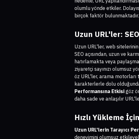
nedenle, URL yapılandırmasını
olumlu yönde etkiler. Dolayıs
birçok faktör bulunmaktadır.
Uzun URL'ler: SEO
Uzun URL'ler, web sitelerinin
SEO açısından, uzun ve karmaş
hatırlamakta veya paylaşmakta
ziyaretçi sayınızı olumsuz yö
öz URL'ler, arama motorları 
karakterlerle dolu olduğunda
Performansına Etkisi
göz ön
daha sade ve anlaşılır URL'ler
Hızlı Yükleme İçin
Uzun URL'lerin Tarayıcı Pe
deneyimini olumsuz etkileyebil