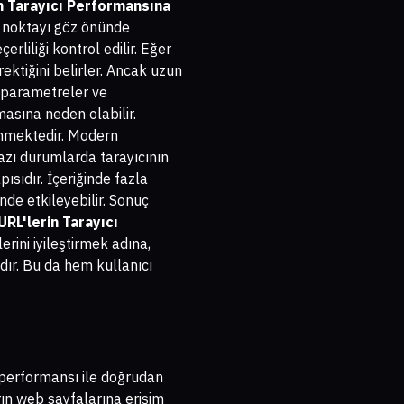
n Tarayıcı Performansına
li noktayı göz önünde
erliliği kontrol edilir. Eğer
ektiğini belirler. Ancak uzun
an parametreler ve
asına neden olabilir.
lenmektedir. Modern
bazı durumlarda tarayıcının
ısıdır. İçeriğinde fazla
nde etkileyebilir. Sonuç
URL'lerin Tarayıcı
rini iyileştirmek adına,
dır. Bu da hem kullanıcı
ı performansı ile doğrudan
rın web sayfalarına erişim