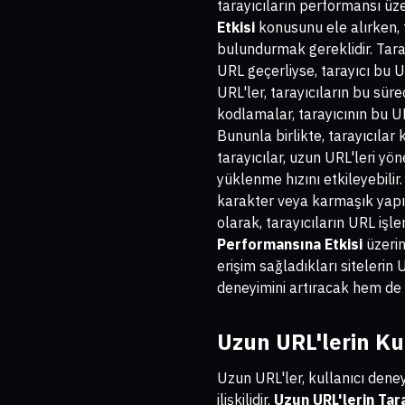
tarayıcıların performansı üze
Etkisi
konusunu ele alırken, t
bulundurmak gereklidir. Tarayıc
URL geçerliyse, tarayıcı bu U
URL'ler, tarayıcıların bu sür
kodlamalar, tarayıcının bu U
Bununla birlikte, tarayıcıla
tarayıcılar, uzun URL'leri yö
yüklenme hızını etkileyebilir.
karakter veya karmaşık yapıla
olarak, tarayıcıların URL iş
Performansına Etkisi
üzerin
erişim sağladıkları siteleri
deneyimini artıracak hem de 
Uzun URL'lerin Ku
Uzun URL'ler, kullanıcı deney
ilişkilidir.
Uzun URL'lerin Tar