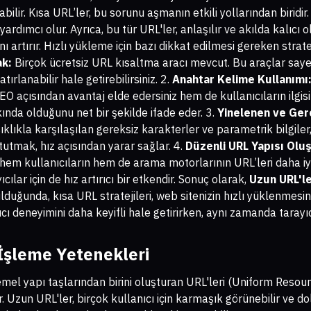
abilir. Kısa URL’ler, bu sorunu aşmanın etkili yollarından biridir.
yardımcı olur. Ayrıca, bu tür URL'ler, anlaşılır ve akılda kalıcı o
ı artırır. Hızlı yükleme için bazı dikkat edilmesi gereken stratej
ak:
Birçok ücretsiz URL kısaltma aracı mevcut. Bu araçlar say
ırlanabilir hale getirebilirsiniz. 2.
Anahtar Kelime Kullanımı
O açısından avantaj elde edersiniz hem de kullanıcıların ilgisi
ında olduğunu net bir şekilde ifade eder. 3.
Yinelenen ve Ger
lıkla karşılaşılan gereksiz karakterler ve parametrik bilgiler, t
 tutmak, hız açısından yarar sağlar. 4.
Düzenli URL Yapısı Olu
 hem kullanıcıların hem de arama motorlarının URL’leri daha iy
ıcılar için de hız artırıcı bir etkendir. Sonuç olarak,
Uzun URL'le
uğunda, kısa URL stratejileri, web sitenizin hızlı yüklenmesin
ıcı deneyimini daha keyifli hale getirirken, aynı zamanda tarayıc
 İşleme Yetenekleri
temel yapı taşlarından birini oluşturan URL'leri (Uniform Resou
r. Uzun URL'ler, birçok kullanıcı için karmaşık görünebilir ve d