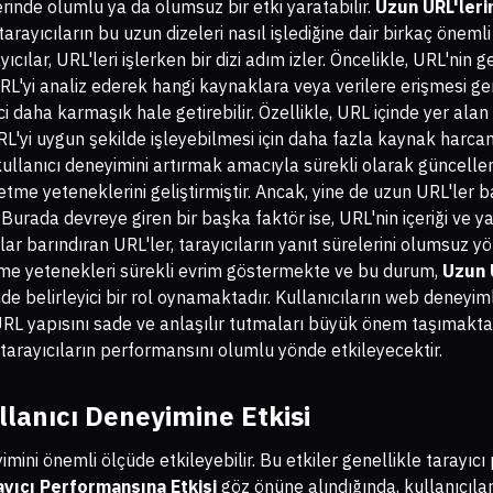
rinde olumlu ya da olumsuz bir etki yaratabilir.
Uzun URL'leri
arayıcıların bu uzun dizeleri nasıl işlediğine dair birkaç önem
ılar, URL'leri işlerken bir dizi adım izler. Öncelikle, URL'nin geç
RL'yi analiz ederek hangi kaynaklara veya verilere erişmesi ger
eci daha karmaşık hale getirebilir. Özellikle, URL içinde yer al
RL'yi uygun şekilde işleyebilmesi için daha fazla kaynak harcam
r kullanıcı deneyimini artırmak amacıyla sürekli olarak güncel
netme yeteneklerini geliştirmiştir. Ancak, yine de uzun URL'ler 
 Burada devreye giren bir başka faktör ise, URL'nin içeriği ve yap
r barındıran URL'ler, tarayıcıların yanıt sürelerini olumsuz yö
leme yetenekleri sürekli evrim göstermekte ve bu durum,
Uzun 
de belirleyici bir rol oynamaktadır. Kullanıcıların web deneyimle
n URL yapısını sade ve anlaşılır tutmaları büyük önem taşımakta
tarayıcıların performansını olumlu yönde etkileyecektir.
llanıcı Deneyimine Etkisi
imini önemli ölçüde etkileyebilir. Bu etkiler genellikle tarayıc
ayıcı Performansına Etkisi
göz önüne alındığında, kullanıcıla