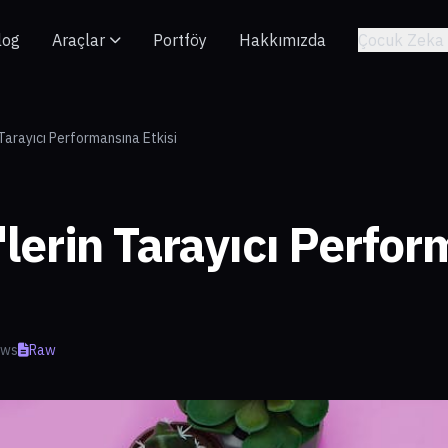
log
Araçlar
Portföy
Hakkımızda
Çocuk Zeka 
Tarayıcı Performansına Etkisi
lerin Tarayıcı Perfo
ews
Raw