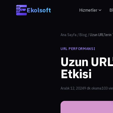
Skip to main content
Ekolsoft
Hizmetler
B
Ana Sayfa
/
Blog
/
Uzun URL'lerin 
URL PERFORMANSI
Uzun URL'
Etkisi
Aralık 12, 2024
9 dk okuma
103 vi