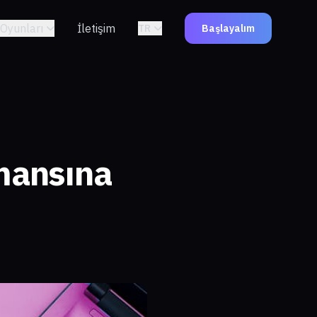
Oyunları
İletişim
TR
Başlayalım
rmansına