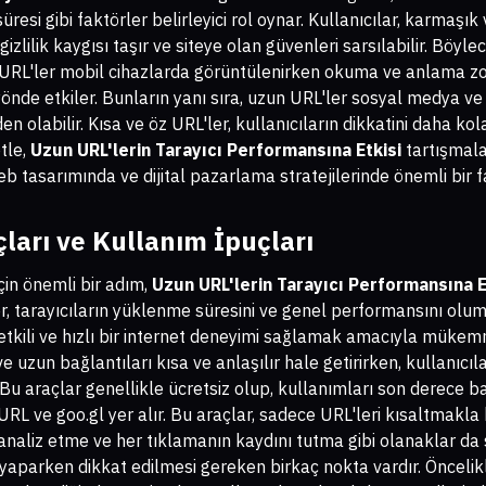
resi gibi faktörler belirleyici rol oynar. Kullanıcılar, karmaşık
gizlilik kaygısı taşır ve siteye olan güvenleri sarsılabilir. Böyl
un URL'ler mobil cihazlarda görüntülenirken okuma ve anlama zo
yönde etkiler. Bunların yanı sıra, uzun URL'ler sosyal medya v
 olabilir. Kısa ve öz URL'ler, kullanıcıların dikkatini daha ko
etle,
Uzun URL'lerin Tarayıcı Performansına Etkisi
tartışmala
tasarımında ve dijital pazarlama stratejilerinde önemli bir f
ları ve Kullanım İpuçları
çin önemli bir adım,
Uzun URL'lerin Tarayıcı Performansına E
, tarayıcıların yüklenme süresini ve genel performansını olums
etkili ve hızlı bir internet deneyimi sağlamak amacıyla müke
e uzun bağlantıları kısa ve anlaşılır hale getirirken, kullanıcı
Bu araçlar genellikle ücretsiz olup, kullanımları son derece ba
nyURL ve goo.gl yer alır. Bu araçlar, sadece URL'leri kısaltmak
analiz etme ve her tıklamanın kaydını tutma gibi olanaklar da 
 yaparken dikkat edilmesi gereken birkaç nokta vardır. Öncelik