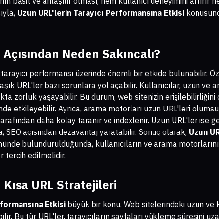
n basit ve anlaşılır olması, hem kullanıcı deneyimini artırır h
ıyla,
Uzun URL'lerin Tarayıcı Performansına Etkisi
konusunda
 Açısından Neden Sakıncalı?
 tarayıcı performansı üzerinde önemli bir etkide bulunabilir. Öz
ık URL'ler bazı sorunlara yol açabilir. Kullanıcılar, uzun ve a
 zorluk yaşayabilir. Bu durum, web sitenizin erişilebilirliğini 
nde etkileyebilir. Ayrıca, arama motorları uzun URL'leri olumsuz
tarafından daha kolay taranır ve indexlenir. Uzun URL'ler ise 
, SEO açısından dezavantaj yaratabilir. Sonuç olarak,
Uzun URL
ünde bulundurulduğunda, kullanıcıların ve arama motorlarının 
 tercih edilmelidir.
 Kısa URL Stratejileri
rformansına Etkisi
büyük bir konu. Web sitelerindeki uzun ve k
ir. Bu tür URL'ler, tarayıcıların sayfaları yükleme süresini uzat