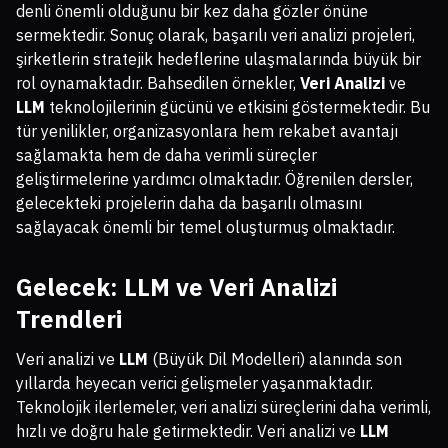
denli önemli olduğunu bir kez daha gözler önüne
sermektedir. Sonuç olarak, başarılı veri analizi projeleri,
şirketlerin stratejik hedeflerine ulaşmalarında büyük bir
rol oynamaktadır. Bahsedilen örnekler,
Veri Analizi
ve
LLM
teknolojilerinin gücünü ve etkisini göstermektedir. Bu
tür yenilikler, organizasyonlara hem rekabet avantajı
sağlamakta hem de daha verimli süreçler
geliştirmelerine yardımcı olmaktadır. Öğrenilen dersler,
gelecekteki projelerin daha da başarılı olmasını
sağlayacak önemli bir temel oluşturmuş olmaktadır.
Gelecek: LLM ve Veri Analizi
Trendleri
Veri analizi ve
LLM
(Büyük Dil Modelleri) alanında son
yıllarda heyecan verici gelişmeler yaşanmaktadır.
Teknolojik ilerlemeler, veri analizi süreçlerini daha verimli,
hızlı ve doğru hale getirmektedir. Veri analizi ve
LLM