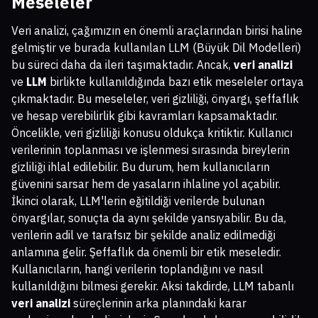
Meseleler
Veri analizi, çağımızın en önemli araçlarından birisi haline
gelmiştir ve burada kullanılan LLM (Büyük Dil Modelleri)
bu süreci daha da ileri taşımaktadır. Ancak,
veri analizi
ve
LLM
birlikte kullanıldığında bazı etik meseleler ortaya
çıkmaktadır. Bu meseleler, veri gizliliği, önyargı, şeffaflık
ve hesap verebilirlik gibi kavramları kapsamaktadır.
Öncelikle, veri gizliliği konusu oldukça kritiktir. Kullanıcı
verilerinin toplanması ve işlenmesi sırasında bireylerin
gizliliği ihlal edilebilir. Bu durum, hem kullanıcıların
güvenini sarsar hem de yasaların ihlaline yol açabilir.
İkinci olarak, LLM'lerin eğitildiği verilerde bulunan
önyargılar, sonuçta da aynı şekilde yansıyabilir. Bu da,
verilerin adil ve tarafsız bir şekilde analiz edilmediği
anlamına gelir. Şeffaflık da önemli bir etik meseledir.
Kullanıcıların, hangi verilerin toplandığını ve nasıl
kullanıldığını bilmesi gerekir. Aksi takdirde, LLM tabanlı
veri analizi
süreçlerinin arka planındaki karar