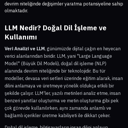
devrim niteliğinde değişimler yaratma potansiyeline sahip
olmaktadır.
LLM Nedir? Doğal Dil İşleme ve
Kullanımı
Veri Analizi ve LLM
, günümüzde dijital çağın en heyecan
verici alanlarından biridir. LLM, yani "Large Language
Model" (Büyük Dil Modeli), doğal dil işleme (NLP)
alanında devrim niteliğinde bir teknolojidir. Bu tür
modeller, devasa veri setleri üzerinde eğitim alarak, insan
dilini anlamaya ve üretmeye yönelik oldukça etkili bir
şekilde çalışır. LLM'ler, yazılı metinleri analiz etme, insan
benzeri yanıtlar oluşturma ve metin oluşturma gibi pek
çok görevde kullanılırken, aynı zamanda anlamlı ve
bağlamlı içerikler üretme kabiliyeti ile dikkat çeker.
Doğal dil işleme, bilgisayarların insan dilini anlayıp