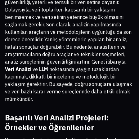
güvenilirliği, yeterli ve temsili bir veri setine dayanır.
Dolayısıyla, veri toplarken kapsamlı bir yaklaşım
benimsemek ve veri setinin yeterince büyük olmasını
sağlamak gerekir. Son olarak, analizin yapılmasında
kullanılan araçların ve metodolojilerin uygunluğu da son
derece önemlidir. Yanlış yöntemlerle yapılan bir analiz,
hatalı sonuçlar doğurabilir. Bu nedenle, analistlerin ve
araştırmacıların doğru araçlar ve teknikler seçmeleri,
analiz süreçlerinin güvenilirliğini artırır. Genel itibarıyla,
Veri Analizi
ve
LLM
noktasında yaygın tuzaklardan
kaçınmak, dikkatli bir inceleme ve metodolojik bir
yaklaşım gerektirir. Bu sayede, doğru sonuçlara ulaşmak
ve veri bazlı karar verme süreçlerinde daha etkili olmak
mümkündür.
Başarılı Veri Analizi Projeleri:
Örnekler ve Öğrenilenler