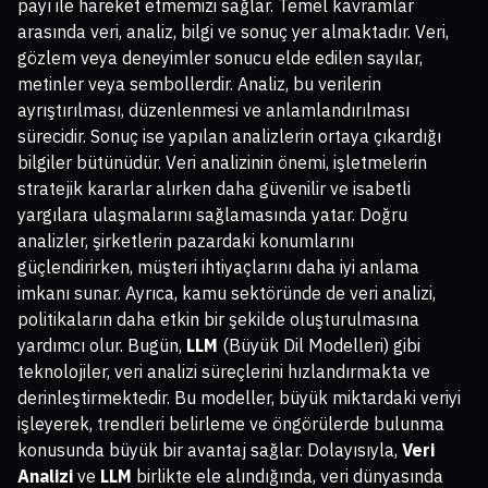
payı ile hareket etmemizi sağlar. Temel kavramlar
arasında veri, analiz, bilgi ve sonuç yer almaktadır. Veri,
gözlem veya deneyimler sonucu elde edilen sayılar,
metinler veya sembollerdir. Analiz, bu verilerin
ayrıştırılması, düzenlenmesi ve anlamlandırılması
sürecidir. Sonuç ise yapılan analizlerin ortaya çıkardığı
bilgiler bütünüdür. Veri analizinin önemi, işletmelerin
stratejik kararlar alırken daha güvenilir ve isabetli
yargılara ulaşmalarını sağlamasında yatar. Doğru
analizler, şirketlerin pazardaki konumlarını
güçlendirirken, müşteri ihtiyaçlarını daha iyi anlama
imkanı sunar. Ayrıca, kamu sektöründe de veri analizi,
politikaların daha etkin bir şekilde oluşturulmasına
yardımcı olur. Bugün,
LLM
(Büyük Dil Modelleri) gibi
teknolojiler, veri analizi süreçlerini hızlandırmakta ve
derinleştirmektedir. Bu modeller, büyük miktardaki veriyi
işleyerek, trendleri belirleme ve öngörülerde bulunma
konusunda büyük bir avantaj sağlar. Dolayısıyla,
Veri
Analizi
ve
LLM
birlikte ele alındığında, veri dünyasında