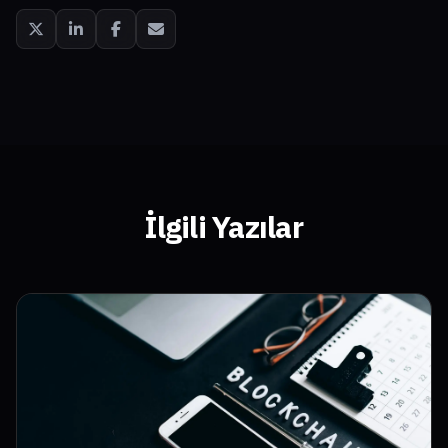
İlgili Yazılar