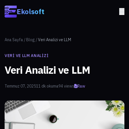
Skip to main content
Ekolsoft
Ana Sayfa
/
Blog
/
Veri Analizi ve LLM
VERI VE LLM ANALIZI
Veri Analizi ve LLM
Temmuz 07, 2025
11 dk okuma
94 views
Raw