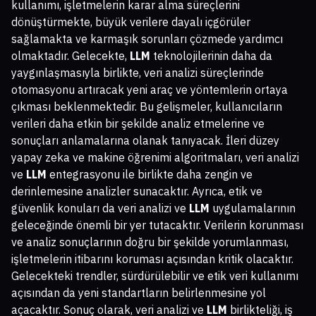
kullanımı, işletmelerin karar alma süreçlerini
dönüştürmekte, büyük verilere dayalı içgörüler
sağlamakta ve karmaşık sorunları çözmede yardımcı
olmaktadır. Gelecekte,
LLM
teknolojilerinin daha da
yaygınlaşmasıyla birlikte, veri analizi süreçlerinde
otomasyonu artıracak yeni araç ve yöntemlerin ortaya
çıkması beklenmektedir. Bu gelişmeler, kullanıcıların
verileri daha etkin bir şekilde analiz etmelerine ve
sonuçları anlamalarına olanak tanıyacak. İleri düzey
yapay zeka ve makine öğrenimi algoritmaları, veri analizi
ve
LLM
entegrasyonu ile birlikte daha zengin ve
derinlemesine analizler sunacaktır. Ayrıca, etik ve
güvenlik konuları da veri analizi ve
LLM
uygulamalarının
geleceğinde önemli bir yer tutacaktır. Verilerin korunması
ve analiz sonuçlarının doğru bir şekilde yorumlanması,
işletmelerin itibarını koruması açısından kritik olacaktır.
Gelecekteki trendler, sürdürülebilir ve etik veri kullanımı
açısından da yeni standartların belirlenmesine yol
açacaktır. Sonuç olarak, veri analizi ve
LLM
birlikteliği, iş