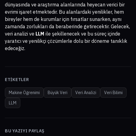
dünyasında ve araştırma alanlarında heyecan verici bir
evrimi işaret etmektedir. Bu alanlardaki yenilikler, hem
bireyler hem de kurumlar için fırsatlar sunarken, aynı
zamanda zorlukları da beraberinde getirecektir. Gelecek,
veri analizi ve
LLM
ile şekillenecek ve bu süreç içinde
yaratıcı ve yenilikçi çözümlerle dolu bir döneme tanıklık
edeceğiz.
ETIKETLER
Makine Öğrenimi
Büyük Veri
Veri Analizi
Veri Bilimi
LLM
BU YAZIYI PAYLAŞ