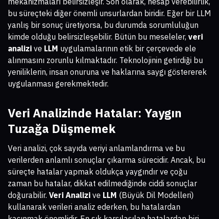
mekanizmaları belirsizleşir. Son olarak, hesap verebilirlik,
bu süreçteki diğer önemli unsurlardan biridir. Eğer bir LLM
yanlış bir sonuç üretiyorsa, bu durumda sorumluluğun
kimde olduğu belirsizleşebilir. Bütün bu meseleler,
veri
analizi
ve
LLM
uygulamalarının etik bir çerçevede ele
alınmasını zorunlu kılmaktadır. Teknolojinin getirdiği bu
yeniliklerin, insan onuruna ve haklarına saygı göstererek
uygulanması gerekmektedir.
Veri Analizinde Hatalar: Yaygın
Tuzağa Düşmemek
Veri analizi, çok sayıda veriyi anlamlandırma ve bu
verilerden anlamlı sonuçlar çıkarma sürecidir. Ancak, bu
süreçte hatalar yapmak oldukça yaygındır ve çoğu
zaman bu hatalar, dikkat edilmediğinde ciddi sonuçlar
doğurabilir.
Veri Analizi
ve
LLM
(Büyük Dil Modelleri)
kullanarak verileri analiz ederken, bu hatalardan
kaçınmak önemlidir. En sık karşılaşılan hatalardan biri,