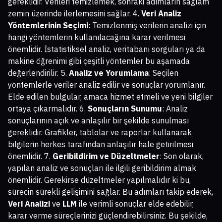
gereklidir. Verileri temizlemek, sonraki adımların sağlam
zemin üzerinde ilerlemesini sağlar. 4.
Veri Analiz
Yöntemlerinin Seçimi
: Temizlenmiş verilerin analizi için
hangi yöntemlerin kullanılacağına karar verilmesi
önemlidir. İstatistiksel analiz, veritabanı sorguları ya da
makine öğrenimi gibi çeşitli yöntemler bu aşamada
değerlendirilir. 5.
Analiz ve Yorumlama
: Seçilen
yöntemlerle veriler analiz edilir ve sonuçlar yorumlanır.
Elde edilen bulgular, amaca hizmet etmeli ve yeni bilgiler
ortaya çıkarmalıdır. 6.
Sonuçların Sunumu
: Analiz
sonuçlarının açık ve anlaşılır bir şekilde sunulması
gereklidir. Grafikler, tablolar ve raporlar kullanarak
bilgilerin herkes tarafından anlaşılır hale getirilmesi
önemlidir. 7.
Geribildirim ve Düzeltmeler
: Son olarak,
yapılan analiz ve sonuçları ile ilgili geribildirim almak
önemlidir. Gerekirse düzeltmeler yapılmalıdır ki bu,
sürecin sürekli gelişimini sağlar. Bu adımları takip ederek,
Veri Analizi
ve
LLM
ile verimli sonuçlar elde edebilir,
karar verme süreçlerinizi güçlendirebilirsiniz. Bu şekilde,