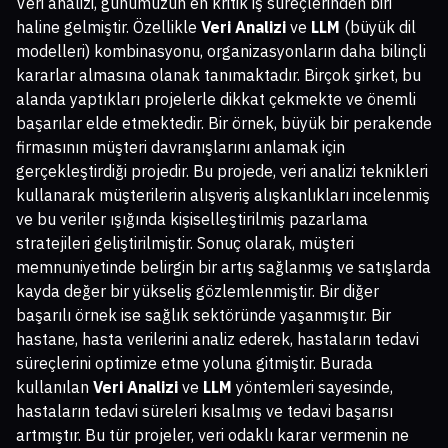
Veri analizi, günümüzün en kritik iş süreçlerinden biri
haline gelmiştir. Özellikle
Veri Analizi
ve
LLM
(büyük dil
modelleri) kombinasyonu, organizasyonların daha bilinçli
kararlar almasına olanak tanımaktadır. Birçok şirket, bu
alanda yaptıkları projelerle dikkat çekmekte ve önemli
başarılar elde etmektedir. Bir örnek, büyük bir perakende
firmasının müşteri davranışlarını anlamak için
gerçekleştirdiği projedir. Bu projede, veri analizi teknikleri
kullanarak müşterilerin alışveriş alışkanlıkları incelenmiş
ve bu veriler ışığında kişiselleştirilmiş pazarlama
stratejileri geliştirilmiştir. Sonuç olarak, müşteri
memnuniyetinde belirgin bir artış sağlanmış ve satışlarda
kayda değer bir yükseliş gözlemlenmiştir. Bir diğer
başarılı örnek ise sağlık sektöründe yaşanmıştır. Bir
hastane, hasta verilerini analiz ederek, hastaların tedavi
süreçlerini optimize etme yoluna gitmiştir. Burada
kullanılan
Veri Analizi
ve
LLM
yöntemleri sayesinde,
hastaların tedavi süreleri kısalmış ve tedavi başarısı
artmıştır. Bu tür projeler, veri odaklı karar vermenin ne