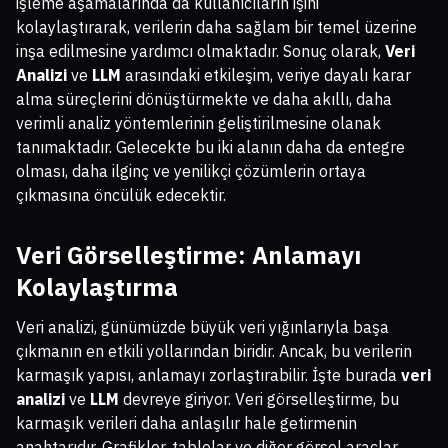
işleme aşamalarında da kullanıcıların işini
kolaylaştırarak, verilerin daha sağlam bir temel üzerine
inşa edilmesine yardımcı olmaktadır. Sonuç olarak,
Veri
Analizi
ve
LLM
arasındaki etkileşim, veriye dayalı karar
alma süreçlerini dönüştürmekte ve daha akıllı, daha
verimli analiz yöntemlerinin geliştirilmesine olanak
tanımaktadır. Gelecekte bu iki alanın daha da entegre
olması, daha ilginç ve yenilikçi çözümlerin ortaya
çıkmasına öncülük edecektir.
Veri Görselleştirme: Anlamayı
Kolaylaştırma
Veri analizi, günümüzde büyük veri yığınlarıyla başa
çıkmanın en etkili yollarından biridir. Ancak, bu verilerin
karmaşık yapısı, anlamayı zorlaştırabilir. İşte burada
veri
analizi
ve
LLM
devreye giriyor. Veri görselleştirme, bu
karmaşık verileri daha anlaşılır hale getirmenin
anahtarıdır. Grafikler, tablolar ve diğer görsel araçlar,