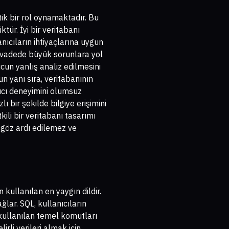
ik bir rol oynamaktadır. Bu
tür. İyi bir veritabanı
lanıcıların ihtiyaçlarına uygun
n vadede büyük sorunlara yol
ucun yanlış analiz edilmesini
 yanı sıra, veritabanının
nıcı deneyimini olumsuz
lı bir şekilde bilgiye erişimini
kili bir veritabanı tasarımı
 göz ardı edilemez ve
 kullanılan en yaygın dildir.
lar. SQL, kullanıcıların
 kullanılan temel komutları
i verileri almak için