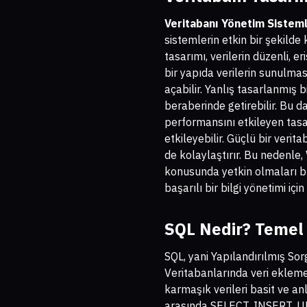
Veritabanı Yönetim Sisteml
sistemlerin etkin bir şekilde
tasarımı, verilerin düzenli, er
bir yapıda verilerin sunulma
açabilir. Yanlış tasarlanmış 
beraberinde getirebilir. Bu 
performansını etkileyen tasar
etkileyebilir. Güçlü bir verita
de kolaylaştırır. Bu nedenle,
konusunda yetkin olmaları bü
başarılı bir bilgi yönetimi için
SQL Nedir? Temel
SQL, yani Yapılandırılmış Sorg
Veritabanlarında veri ekleme
karmaşık verileri basit ve an
arasında SELECT, INSERT, UP