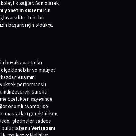
kolaylık sağlar. Son olarak,
nı yönetim sistemi
için
ağlayacaktır. Tüm bu
in başarısı için oldukça
çin büyük avantajlar
 ölçeklenebilir ve maliyet
cihazdan erişimini
le yüksek performanslı
a indirgeyerek, sürekli
me özellikleri sayesinde,
diğer önemli avantaj ise
m masrafları gerektirirken,
ayede, işletmeler sadece
, bulut tabanlı
Veritabanı
ik, maliyet etkinliği ve