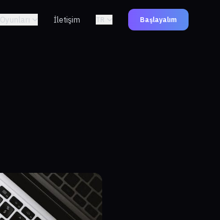
Oyunları
İletişim
TR
Başlayalım