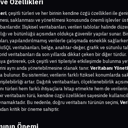
ve Özellikleri
eri
, çeşitli türleri ve her birinin kendine özgü özellikleri ile gen
nmesi, saklanması ve yönetilmesi konusunda önemli işlevler üstl
tabanlarıdır. İlişkisel veritabanları, verileri tablolar halinde dü
arlılığı ve bütünlüğü açısından oldukça güvenilir yapılar sunar. B
nları, yapılandırılmamış verilerle çalışmada esneklik sağlarken,
oSQL veritabanları, belge, anahtar-değer, grafik ve sütunlu tab
brid veritabanları da son yıllarda dikkat çeken bir diğer türdü
raya getirerek, çok çeşitli veri tipleriyle etkileşimde bulunma ye
lerini aynı anda yönetebilmesine olanak tanır.
Veritabanı Yönet
da bulunur. Bu sistemler, verilerin farklı fiziksel konumlarda s
şilebilirliği artar. Dağıtık veritabanları, ölçeklenebilirlik açıs
anı türleri hem farklı ihtiyaçlara hitap etmekte hem de verileri
 veritabanı türü, kendine özgü özellikleri sayesinde kullanıcıl
ynamaktadır. Bu nedenle, doğru veritabanı türünün seçimi,
Ver
ından kritik bir öneme sahiptir.
mının Önemi