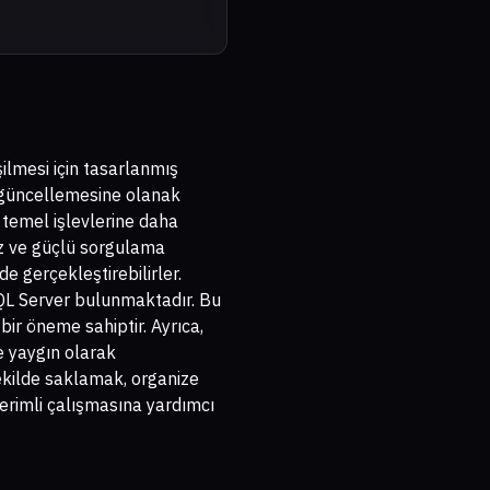
şilmesi için tasarlanmış
e güncellemesine olanak
 temel işlevlerine daha
yüz ve güçlü sorgulama
lde gerçekleştirebilirler.
QL Server bulunmaktadır. Bu
bir öneme sahiptir. Ayrıca,
e yaygın olarak
 şekilde saklamak, organize
 verimli çalışmasına yardımcı