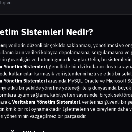
ojileri
etim Sistemleri
Nedir?
eri
, verilerin düzenli bir şekilde saklanması, yönetilmesi ve eri
 kullanıcıların verileri kolayca depolamasına, sorgulamasına v
rin güvenliğini ve bütünlüğünü de sağlar. Gelin, bu sistemlerin
nı Yönetim Sistemleri
, genellikle bir dizi kullanıcı dostu ara
ayede kullanıcılar karmaşık veri işlemlerini hızlı ve etkili bir şeki
nı Yönetim Sistemleri
arasında MySQL, Oracle ve Microsoft S
iyi etkili bir şekilde yönetme yeteneği ile iş dünyasında büyük 
ormlara uyum sağlama kabiliyetleri sayesinde, birçok sektörd
larak,
Veritabanı Yönetim Sistemleri
, verilerinizi güvenli bir
çin kritik bir rol oynamaktadır. İşletmelerin ve bireylerin daha
i yönetiminin vazgeçilmez bir parçasıdır.