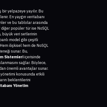
iş bir yelpazeye yayılır. Bu
enir. En yaygın veritabanı
zenler ve bu tablolar arasında
ir diğer popüler tür ise NoSQL
 büyük veri setlerinin
anlı model gibi çeşitli
r. Hem ilişkisel hem de NoSQL
teneği sunar. Bu,
im Sistemleri
içerisinde
aklanmasını sağlar. Böylece,
ından önemli avantajlar sunar.
n yönetimi konusunda etkili
arın beklentilerini
itabanı Yönetim