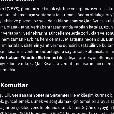
eri
(VBYS), günümüzde birçok işletme ve organizasyon için krit
 kullanılabilmesi için veritabanı tasarımının önemi oldukça büyük
işilebilir ve güvenli bir şekilde saklanmasını sağlar. Ayrıca, kul
sına olanak tanır. Veritabanı tasarımında yapılan hatalar, uzu
bir veritabanı, veri tekrarını, güncellemelerde zorlukları ve son
da hem zaman kaybına hem de maliyet artışına neden olur. Bunun
ım hataları, sistemin yanıt verme süresini uzatabilir ve kulla
banı tasarımı, verilerin bütünlüğünü sağlarken, kullanıcıların hız
Veritabanı Yönetim Sistemleri
ile çalışan profesyonellerin, et
yük bir avantaj sağlar. Kısacası, veritabanı tasarımının önemi
 temeldir.
 Komutlar
u Dili,
Veritabanı Yönetim Sistemleri
ile etkileşim kurmak için
k, güncellemek, silmek ve sorgulamak için temel bir arayüz sağ
laşılır bir şekilde yönetmelerine olanak tanır. SQL'in en yaygın
DATE ve DELETE bulunur. SELECT komutu, veritabanından belirl