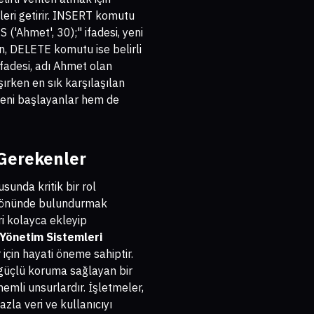
ileri getirir. INSERT komutu
 ('Ahmet', 30);" ifadesi, yeni
en, DELETE komutu ise belirli
ifadesi, adı Ahmet olan
ışırken en sık karşılaşılan
m yeni başlayanlar hem de
Gerekenler
unda kritik bir rol
z önünde bulundurmak
ri kolayca ekleyip
 Yönetim Sistemleri
 için hayati öneme sahiptir.
şı güçlü koruma sağlayan bir
nemli unsurlardır. İşletmeler,
azla veri ve kullanıcıyı