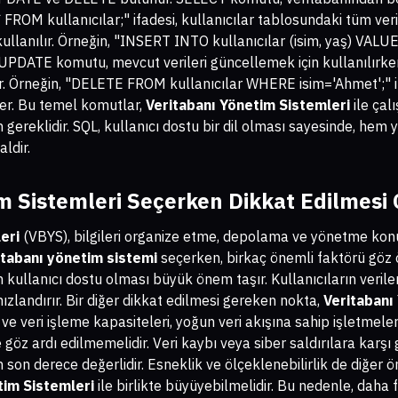
* FROM kullanıcılar;" ifadesi, kullanıcılar tablosundaki tüm ver
kullanılır. Örneğin, "INSERT INTO kullanıcılar (isim, yaş) VALUES
r. UPDATE komutu, mevcut verileri güncellemek için kullanılırk
dilir. Örneğin, "DELETE FROM kullanıcılar WHERE isim='Ahmet';" 
ler. Bu temel komutlar,
Veritabanı Yönetim Sistemleri
ile çal
n gereklidir. SQL, kullanıcı dostu bir dil olması sayesinde, he
aldir.
m Sistemleri
Seçerken Dikkat Edilmesi 
eri
(VBYS), bilgileri organize etme, depolama ve yönetme konus
itabanı yönetim sistemi
seçerken, birkaç önemli faktörü gö
in kullanıcı dostu olması büyük önem taşır. Kullanıcıların verile
hızlandırır. Bir diğer dikkat edilmesi gereken nokta,
Veritabanı
 ve veri işleme kapasiteleri, yoğun veri akışına sahip işletmeler
de göz ardı edilmemelidir. Veri kaybı veya siber saldırılara kar
an son derece değerlidir. Esneklik ve ölçeklenebilirlik de diğer ö
tim Sistemleri
ile birlikte büyüyebilmelidir. Bu nedenle, daha f