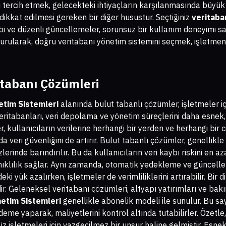
 tercih etmek, gelecekteki ihtiyaçların karşılanmasında büyük 
ikkat edilmesi gereken bir diğer husustur. Seçtiğiniz
veritaba
bi ve düzenli güncellemeler, sorunsuz bir kullanım deneyimi s
rularak, doğru veritabanı yönetim sistemini seçmek, işletmeniz
itabanı Çözümleri
etim Sistemleri
alanında bulut tabanlı çözümler, işletmeler i
eritabanları, veri depolama ve yönetim süreçlerini daha esnek,
er, kullanıcıların verilerine herhangi bir yerden ve herhangi bir 
a veri güvenliğini de artırır. Bulut tabanlı çözümler, genellik
rinde barındırılır. Bu da kullanıcıların veri kaybı riskini en az
anıklılık sağlar. Aynı zamanda, otomatik yedekleme ve güncelle
eki yük azalırken, işletmeler de verimliliklerini artırabilir. Bir 
r. Geleneksel veritabanı çözümleri, altyapı yatırımları ve bakı
netim Sistemleri
genellikle abonelik modeli ile sunulur. Bu s
ödeme yaparak, maliyetlerini kontrol altında tutabilirler. Özetle
z işletmeleri için vazgeçilmez bir unsur haline gelmiştir. Esnekl