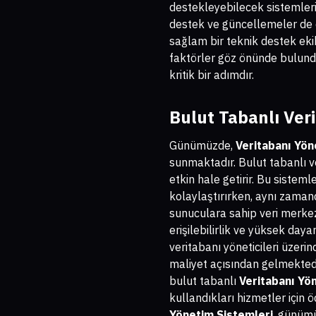
destekleyebilecek sistemleri
destek ve güncellemeler de d
sağlam bir teknik destek eki
faktörler göz önünde bulundu
kritik bir adımdır.
Bulut Tabanlı Ver
Günümüzde,
Veritabanı Yön
sunmaktadır. Bulut tabanlı v
etkin hale getirir. Bu sisteml
kolaylaştırırken, aynı zamand
sunuculara sahip veri merkezle
erişilebilirlik ve yüksek day
veritabanı yöneticileri üzerind
maliyet açısından gelmektedi
bulut tabanlı
Veritabanı Yö
kullandıkları hizmetler için 
Yönetim Sistemleri
, günümü