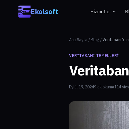
Skip to main content
Ekolsoft
Hizmetler
B
Ana Sayfa
/
Blog
/
Veritabanı Yön
VERITABANI TEMELLERI
Veritaban
Eylül 19, 2024
9 dk okuma
114 vie