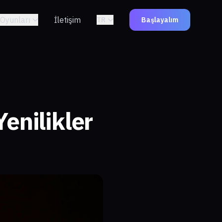
Oyunları
İletişim
TR
Başlayalım
enilikler