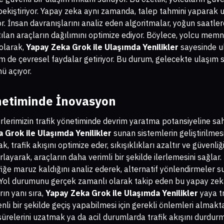
pekiştiriyor. Yapay zeka aynı zamanda, talep tahmini yaparak u
. İnsan davranışlarını analiz eden algoritmalar, yoğun saatler
tılan araçların dağılımını optimize ediyor. Böylece, yolcu memn
 olarak,
Yapay Zeka Grok ile Ulaşımda Yenilikler
sayesinde ula
e çevresel faydalar getiriyor. Bu durum, gelecekte ulaşım si
ü açıyor.
netiminde İnovasyon
irlerimizin trafik yönetiminde devrim yaratma potansiyeline sah
 Grok ile Ulaşımda Yenilikler
sunan sistemlerin geliştirilmesid
trafik akışını optimize eder, sıkışıklıkları azaltır ve güvenliği a
rlayarak, araçların daha verimli bir şekilde ilerlemesini sağlar
afiğe maruz kaldığını analiz ederek, alternatif yönlendirmeler
a, Yol durumunu gerçek zamanlı olarak takip eden bu yapay zeka,
arın yanı sıra,
Yapay Zeka Grok ile Ulaşımda Yenilikler
yaya tr
li bir şekilde geçiş yapabilmesi için gerekli önlemleri almakt
 sürelerini uzatmak ya da acil durumlarda trafik akışını durdur