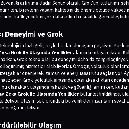
güvenliği artırılmaktadır. Sonuç olarak, Grok'un kullanımı, şeh
 getirirken, bireylerin yaşam kalitesini de önemli ölçüde yüksel
inde, trafik yönetimi çok daha etkin bir şekilde gerçekleştiril
ı Deneyimi ve Grok
knolojinin hızlı gelişimiyle birlikte dönüşüm geçiriyor. Bu dö
eka Grok ile Ulaşımda Yenilikler
alanında ortaya çıkıyor. Ku
arken, Grok teknolojisi, bu deneyimi daha da zenginleştiriyor. A
selleştirilmiş hizmetler alabiliyorlar. Örneğin, yolculuk planlam
zergahlar önerilerek, zaman ve enerji tasarrufu sağlanıyor. Ayn
analiz eden Grok, yolculuk sırasında olası aksaklıkları önceden
u olanaklar, ulaşımda rahatlık ve güvenliği artırırken, kullanı
ay Zeka Grok ile Ulaşımda Yenilikler
bütünleştirildiğinde, ul
 hale geliyor. Ulaşım sektöründeki bu yenilikler, insanların seya
 geleceği müjdeliyor.
rdürülebilir Ulaşım