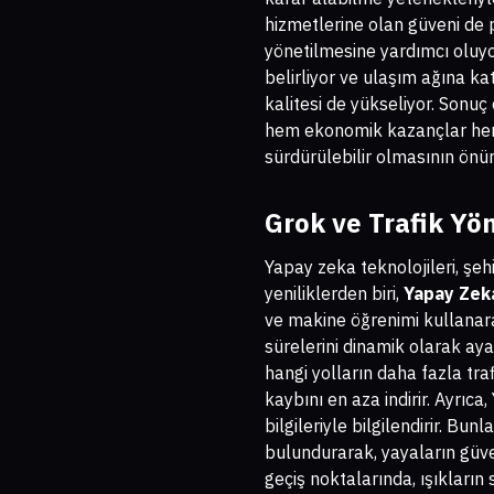
hizmetlerine olan güveni de 
yönetilmesine yardımcı oluyor
belirliyor ve ulaşım ağına ka
kalitesi de yükseliyor. Sonuç
hem ekonomik kazançlar hem d
sürdürülebilir olmasının önün
Grok ve Trafik Yö
Yapay zeka teknolojileri, şeh
yeniliklerden biri,
Yapay Zeka
ve makine öğrenimi kullanarak, 
sürelerini dinamik olarak aya
hangi yolların daha fazla tr
kaybını en aza indirir. Ayrıc
bilgileriyle bilgilendirir. Bunl
bulundurarak, yayaların güven
geçiş noktalarında, ışıkların