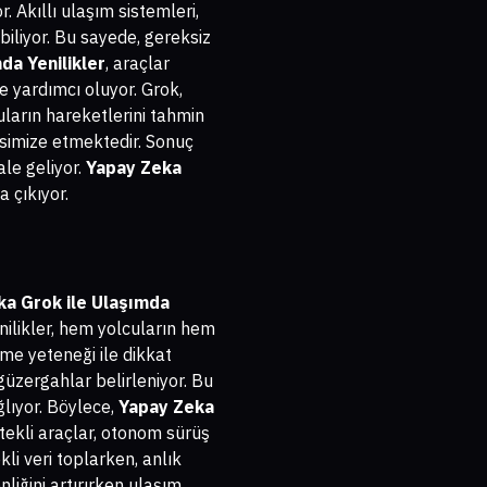
r. Akıllı ulaşım sistemleri,
biliyor. Bu sayede, gereksiz
da Yenilikler
, araçlar
ne yardımcı oluyor. Grok,
ların hareketlerini tahmin
ksimize etmektedir. Sonuç
ale geliyor.
Yapay Zeka
 çıkıyor.
ka Grok ile Ulaşımda
ilikler, hem yolcuların hem
tme yeteneği ile dikkat
 güzergahlar belirleniyor. Bu
lıyor. Böylece,
Yapay Zeka
estekli araçlar, otonom sürüş
li veri toplarken, anlık
liğini artırırken ulaşım