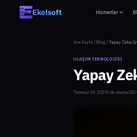
Skip to main content
Ekolsoft
Hizmetler
B
Ana Sayfa
/
Blog
/
Yapay Zeka Gro
ULAŞIM TEKNOLOJISI
Yapay Zek
Temmuz 09, 2025
9 dk okuma
180 