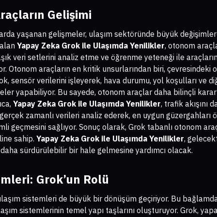
raçların Gelişimi
larda yaşanan gelişmeler, ulaşım sektöründe büyük değişimlere
 alan
Yapay Zeka Grok ile Ulaşımda Yenilikler
, otonom araçl
ık veri setlerini analiz etme ve öğrenme yeteneği ile araçların 
. Otonom araçların en kritik unsurlarından biri, çevresindeki 
ok, sensör verilerini işleyerek, hava durumu, yol koşulları ve di
ler yapabiliyor. Bu sayede, otonom araçlar daha bilinçli kara
ıca,
Yapay Zeka Grok ile Ulaşımda Yenilikler
, trafik akışını
, gerçek zamanlı verileri analiz ederek, en uygun güzergahları 
imli geçmesini sağlıyor. Sonuç olarak, Grok tabanlı otonom araç
ine sahip.
Yapay Zeka Grok ile Ulaşımda Yenilikler
, gelecek
e daha sürdürülebilir bir hale gelmesine yardımcı olacak.
emleri: Grok’un Rolü
e ulaşım sistemleri de büyük bir dönüşüm geçiriyor. Bu bağlamd
 ulaşım sistemlerinin temel yapı taşlarını oluşturuyor. Grok, ya