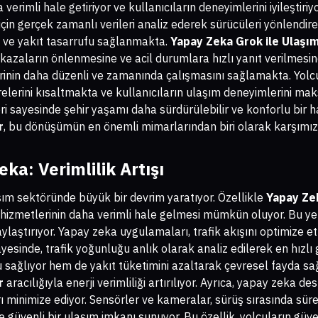
verimli hale getiriyor ve kullanıcıların deneyimlerini iyileştiriyo
 için gerçek zamanlı verileri analiz ederek sürücüleri yönlendire
 ve yakıt tasarrufu sağlanmakta.
Yapay Zeka Grok ile Ulaşım
k, kazaların önlenmesine ve acil durumlara hızlı yanıt verilmesi
rinin daha düzenli ve zamanında çalışmasını sağlamakta. Yolcu
lerini kısaltmakta ve kullanıcıların ulaşım deneyimlerini ma
eri sayesinde şehir yaşamı daha sürdürülebilir ve konforlu bir h
r
, bu dönüşümün en önemli mimarlarından biri olarak karşımıza
a: Verimlilik Artışı
m sektöründe büyük bir devrim yaratıyor. Özellikle
Yapay Ze
hizmetlerinin daha verimli hale gelmesi mümkün oluyor. Bu yen
aylaştırıyor. Yapay zeka uygulamaları, trafik akışını optimize e
ayesinde, trafik yoğunluğu anlık olarak analiz edilerek en hızlı
ağlıyor hem de yakıt tüketimini azaltarak çevresel fayda sağ
r
aracılığıyla enerji verimliliği artırılıyor. Ayrıca, yapay zeka d
ı minimize ediyor. Sensörler ve kameralar, sürüş sırasında sürek
 güvenli bir ulaşım imkanı sunuyor. Bu özellik, yolcuların güven