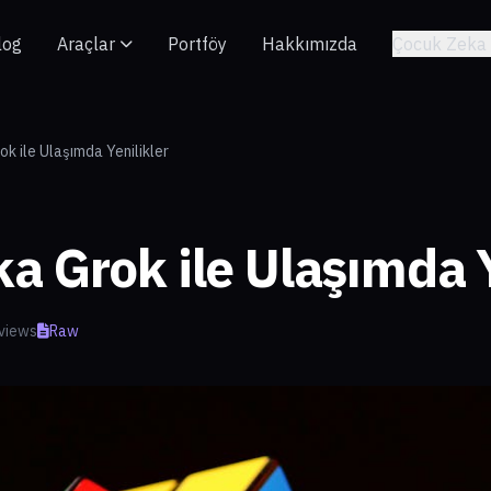
log
Araçlar
Portföy
Hakkımızda
Çocuk Zeka 
k ile Ulaşımda Yenilikler
a Grok ile Ulaşımda Y
views
Raw