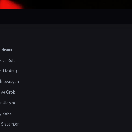
elişimi
k’un Rolü
ilik Artışı
 İnovasyon
i ve Grok
ir Ulaşım
y Zeka
m Sistemleri