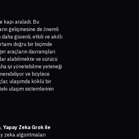
 kapı araladı. Bu
arın gelişmesine de önemli
daha güvenli, etkili ve akıllı
ortamı doğru bir biçimde
ğer araçların davranışları
rlar alabilmekte ve sürücü
 daha iyi yönetebilme yeteneği
önerebiliyor ve böylece
lar, ulaşımda köklü bir
teki ulaşım sistemlerinin
a,
Yapay Zeka Grok ile
pay zeka algoritmaları