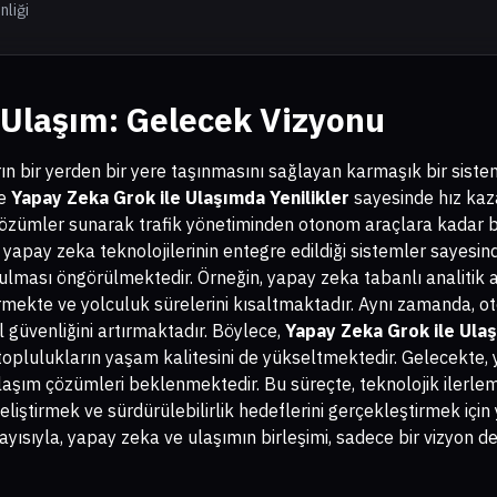
liği
 Ulaşım: Gelecek Vizyonu
ın bir yerden bir yere taşınmasını sağlayan karmaşık bir sistem
le
Yapay Zeka Grok ile Ulaşımda Yenilikler
sayesinde hız kaz
çözümler sunarak trafik yönetiminden otonom araçlara kadar bi
 yapay zeka teknolojilerinin entegre edildiği sistemler sayesind
rulması öngörülmektedir. Örneğin, yapay zeka tabanlı analitik ar
irmekte ve yolculuk sürelerini kısaltmaktadır. Aynı zamanda, ot
l güvenliğini artırmaktadır. Böylece,
Yapay Zeka Grok ile Ulaş
toplulukların yaşam kalitesini de yükseltmektedir. Gelecekte,
r ulaşım çözümleri beklenmektedir. Bu süreçte, teknolojik ilerle
eliştirmek ve sürdürülebilirlik hedeflerini gerçekleştirmek için 
yısıyla, yapay zeka ve ulaşımın birleşimi, sadece bir vizyon d