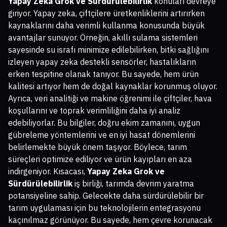
Yapay Zeka Grok ve Sürdürülebilirlik
konuları devreye
giriyor. Yapay zeka, çiftçilere üretkenliklerini artırırken
kaynaklarını daha verimli kullanma konusunda büyük
avantajlar sunuyor. Örneğin, akıllı sulama sistemleri
sayesinde su israfı minimize edilebilirken, bitki sağlığını
izleyen yapay zeka destekli sensörler, hastalıkların
erken tespitine olanak tanıyor. Bu sayede, hem ürün
kalitesi artıyor hem de doğal kaynaklar korunmuş oluyor.
Ayrıca, veri analitiği ve makine öğrenimi ile çiftçiler, hava
koşullarını ve toprak verimliliğini daha iyi analiz
edebiliyorlar. Bu bilgiler, doğru ekim zamanını, uygun
gübreleme yöntemlerini ve en iyi hasat dönemlerini
belirlemekte büyük önem taşıyor. Böylece, tarım
süreçleri optimize ediliyor ve ürün kayıpları en aza
indirgeniyor. Kısacası,
Yapay Zeka Grok ve
Sürdürülebilirlik
iş birliği, tarımda devrim yaratma
potansiyeline sahip. Gelecekte daha sürdürülebilir bir
tarım uygulaması için bu teknolojilerin entegrasyonu
kaçınılmaz görünüyor. Bu sayede, hem çevre korunacak