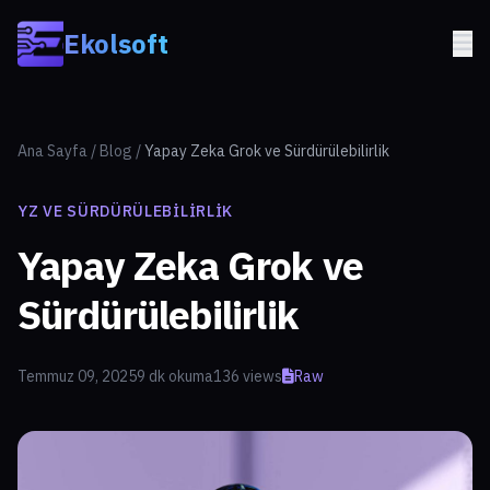
Skip to main content
Ekolsoft
Ana Sayfa
/
Blog
/
Yapay Zeka Grok ve Sürdürülebilirlik
YZ VE SÜRDÜRÜLEBILIRLIK
Yapay Zeka Grok ve
Sürdürülebilirlik
Temmuz 09, 2025
9 dk okuma
136 views
Raw