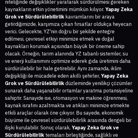
niteliğinde değişiklikler yaratarak sürdürülmesi gereken
kaynakların etkin yönetimini mümkün kılıyor.
Yapay Zeka
Grok ve Sürdürülebilirlik
kavramlarını bir araya
getirdiğimizde, karşımıza çıkan fırsatlar oldukça heyecan
verici. Gelecekte, YZ'nin doğru bir şekilde entegre
edilmesi, çevresel etkiyi minimize etmek ve doğal
kaynakları korumak açısından büyük bir öneme sahip
olacak. Örneğin, tarım alanında YZ tabanlı sistemler, su
ve enerji kullanımını optimize ederek gıda üretimini daha
sürdürülebilir bir hale getirebilir. Aynı zamanda, iklim
değişikliği ile mücadele eden akıllı şehirler,
Yapay Zeka
Grok ve Sürdürülebilirlik
düzleminde yenilikçi çözümler
sunarak daha yaşanabilir ortamlar yaratma potansiyeline
sahiptir. Sanayide ise, otomasyon ve makine öğrenmesi,
kaynak israfını azaltmakta ve atıkları minimize etmekte
etkili araçlar olarak öne çıkıyor. Bu sayede, ekonomik
büyüme ile çevresel sürdürülebilirlik arasında dengeli bir
ilişki kurulabilir. Sonuç olarak,
Yapay Zeka Grok ve
Sürdürülebilirlik
temaları birleştiğinde, sağlıklı ve