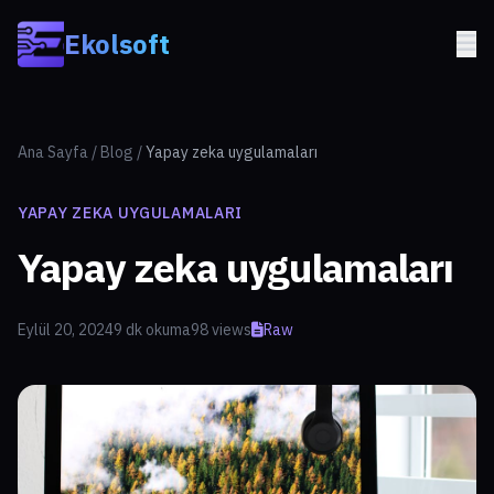
Skip to main content
Ekolsoft
Ana Sayfa
/
Blog
/
Yapay zeka uygulamaları
YAPAY ZEKA UYGULAMALARI
Yapay zeka uygulamaları
Eylül 20, 2024
9 dk okuma
98 views
Raw