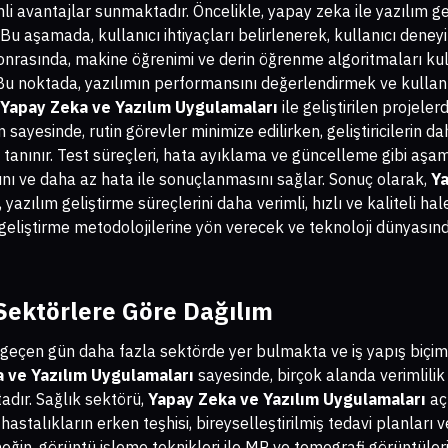
mli avantajlar sunmaktadır. Öncelikle, yapay zeka ile yazılım ge
 Bu aşamada, kullanıcı ihtiyaçları belirlenerek, kullanıcı dene
. Sonrasında, makine öğrenimi ve derin öğrenme algoritmaları ku
 Bu noktada, yazılımın performansını değerlendirmek ve kullanıc
Yapay Zeka ve Yazılım Uygulamaları
ile geliştirilen projel
yesinde, rutin görevler minimize edilirken, geliştiricilerin dah
tanınır. Test süreçleri, hata ayıklama ve güncelleme gibi aş
ını ve daha az hata ile sonuçlanmasını sağlar. Sonuç olarak,
Ya
azılım geliştirme süreçlerini daha verimli, hızlı ve kaliteli ha
geliştirme metodolojilerine yön verecek ve teknoloji dünyasınd
Sektörlere Göre Dağılım
 geçen gün daha fazla sektörde yer bulmakta ve iş yapış biçiml
 ve Yazılım Uygulamaları
sayesinde, birçok alanda verimlilik
adır. Sağlık sektörü,
Yapay Zeka ve Yazılım Uygulamaları
açı
 hastalıkların erken teşhisi, bireyselleştirilmiş tedavi planları 
ğin, görüntü işleme teknikleri ile MR ve tomografi görüntüleri