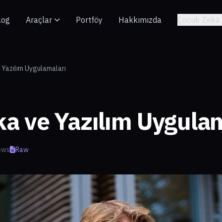
log
Araçlar
Portföy
Hakkımızda
Çocuk Zeka 
 Yazılım Uygulamaları
a ve Yazılım Uygulam
ews
Raw