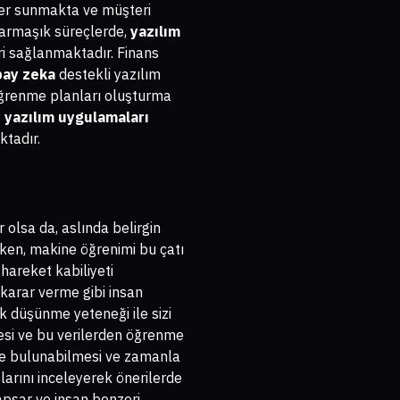
iler sunmakta ve müşteri
 karmaşık süreçlerde,
yazılım
ri sağlanmaktadır. Finans
pay zeka
destekli yazılım
 öğrenme planları oluşturma
e
yazılım uygulamaları
ktadır.
 olsa da, aslında belirgin
rken, makine öğrenimi bu çatı
 hareket kabiliyeti
karar verme gibi insan
ik düşünme yeteneği ile sizi
lmesi ve bu verilerden öğrenme
erde bulunabilmesi ve zamanla
larını inceleyerek önerilerde
apsar ve insan benzeri