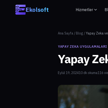
Skip to main content
Ekolsoft
Hizmetler
B
Ana Sayfa
/
Blog
/
Yapay Zeka ve
YAPAY ZEKA UYGULAMALARI
Yapay Zek
Eylül 19, 2024
10 dk okuma
116 vi