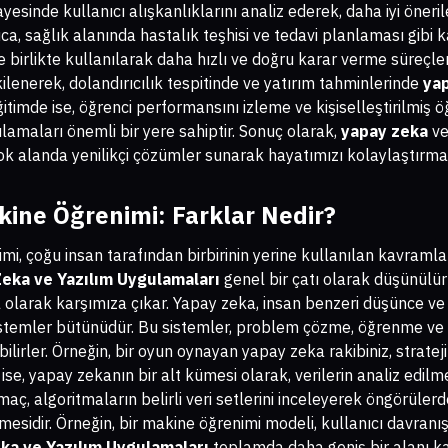
yesinde kullanıcı alışkanlıklarını analiz ederek, daha iyi öner
ıca, sağlık alanında hastalık teşhisi ve tedavi planlaması gibi
e birlikte kullanılarak daha hızlı ve doğru karar verme süreçle
lenerek, dolandırıcılık tespitinde ve yatırım tahminlerinde
ya
itimde ise, öğrenci performansını izleme ve kişiselleştirilmiş
amaları önemli bir yere sahiptir. Sonuç olarak,
yapay zeka
v
ok alanda yenilikçi çözümler sunarak hayatımızı kolaylaştırma
ine Öğrenimi: Farklar Nedir?
, çoğu insan tarafından birbirinin yerine kullanılan kavramlar
eka ve Yazılım Uygulamaları
genel bir çatı olarak düşünülü
dal olarak karşımıza çıkar. Yapay zeka, insan benzeri düşünce ve
stemler bütünüdür. Bu sistemler, problem çözme, öğrenme ve 
ilirler. Örneğin, bir oyun oynayan yapay zeka rakibiniz, stratej
 ise, yapay zekanın bir alt kümesi olarak, verilerin analiz edi
maç, algoritmaların belirli veri setlerini inceleyerek öngörül
mesidir. Örneğin, bir makine öğrenimi modeli, kullanıcı davranış
ka ve Yazılım Uygulamaları
toplamda daha geniş bir alanı k