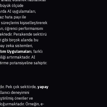
 büyük ölçüde
larda AI uygulamaları,
az hata payı ile
süreçlerini kişiselleştirerek
rı, öğrenci performansını
rmektedir. Perakende sektörü
 gibi birçok alanda bu
pay zeka sistemleri,
ılım Uygulamaları
, farklı
iği artırmaktadır. AI
irme potansiyeline sahiptir.
dır. Pek çok sektörde,
yapay
llanıcı deneyimini
ştirilmiş öneriler ve
 doğurmaktadır. Örneğin, e-