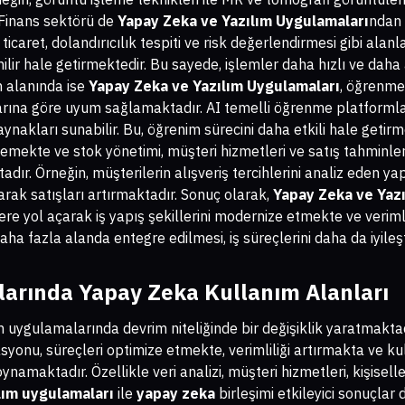
. Finans sektörü de
Yapay Zeka ve Yazılım Uygulamaları
ndan
ticaret, dolandırıcılık tespiti ve risk değerlendirmesi gibi alan
ilir hale getirmektedir. Bu sayede, işlemler daha hızlı ve daha 
m alanında ise
Yapay Zeka ve Yazılım Uygulamaları
, öğrenme 
çlarına göre uyum sağlamaktadır. AI temelli öğrenme platformla
aynakları sunabilir. Bu, öğrenim sürecini daha etkili hale geti
mekte ve stok yönetimi, müşteri hizmetleri ve satış tahminleri
dır. Örneğin, müşterilerin alışveriş tercihlerini analiz eden ya
narak satışları artırmaktadır. Sonuç olarak,
Yapay Zeka ve Yaz
 yol açarak iş yapış şekillerini modernize etmekte ve verimlil
a fazla alanda entegre edilmesi, iş süreçlerini daha da iyileşt
larında Yapay Zeka Kullanım Alanları
uygulamalarında devrim niteliğinde bir değişiklik yaratmakta
syonu, süreçleri optimize etmekte, verimliliği artırmakta ve ku
oynamaktadır. Özellikle veri analizi, müşteri hizmetleri, kişiselle
lım uygulamaları
ile
yapay zeka
birleşimi etkileyici sonuçlar