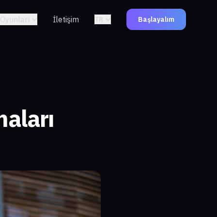
Oyunları
İletişim
TR
Başlayalım
aları