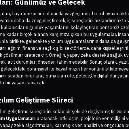
ları: Günümüz ve Gelecek
arı, hayatımızın her alanında vazgeçilmez bir rol oynamakta
eyimini daha da zenginleştirerek, iş süreçlerini hızlandırmakta v
 kullanıcıların günlük yaşamlarını kolaylaştıran benzersiz öze
rine kadar birçok alanda karşımıza çıkan bu uygulamalar, insa
nunla birlikte, gelecekte yazılım uygulamalarının daha da geli
arı
, eğitim, finans ve sağlık gibi sektörlerde, daha kişiselleşti
lik çözümler üretecektir. Örneğin, yapay zeka destekli sağlık uy
rek, acil durumları önceden tahmin edebilir. Sonuç olarak, yaz
gelecekteki potansiyel ile hayatımızın her yönünü etkilemey
arı
, sıradan birer araç olmaktan öte, geleceğin dijital dünyasın
llı bir yaşam sunacak.
ılım Geliştirme Süreci
m geliştirme süreçlerini köklü bir şekilde değiştirmiştir. Gel
lım Uygulamaları
arasındaki etkileşim, projelerin verimliliğini v
, yapay zeka algoritmaları, karmaşık veri analizi ve öngörüde 