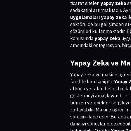
ticaret siteleri
yapay zeka
sa
sadakatini artırmaktadır. Ayr
uygulamaları
yapay zeka
il
sektörü de bu gelişimden etki
çözümleri kullanmaktadır. Eğ
konusunda
yapay zeka
uygul
arasındaki entegrasyon, birç
Yapay Zeka ve Mak
Yapay zeka ve makine öğrenimi
farklılıklara sahiptir.
Yapay Z
altında yer alan belirli bir 
göstermeyi amaçlayan bir si
benzeri yetenekler sergileyeb
zorlayabilir. Makine öğrenimi
sürecini ifade eder. Burada a
daha iyi sonuçlar elde edebil
bulunabilir. Özetle,
Yapay Ze