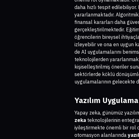
daha hızlı tespit edilebiliyor
yararlanmaktadır. Algoritmik 
finansal kararları daha güven
gerçekleştirilmektedir. Eğiti
öğrencilerin bireysel ihtiya
izleyebilir ve ona en uygun k
de AI uygulamalarını benimse
teknolojilerden yararlanmakta
kişiselleştirilmiş öneriler su
sektörlerde köklü dönüşümlere
uygulamalarının gelecekte dah
Yazılım Uygulama
Yapay zeka, günümüz yazılım 
zeka
teknolojilerinin entegra
iyileştirmekte önemli bir rol 
otomasyon alanlarında
yazı