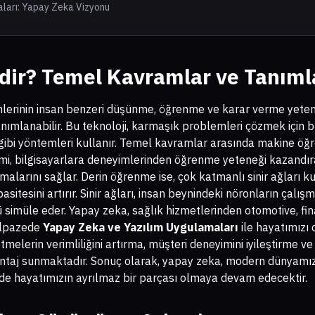
ları: Yapay Zeka Vizyonu
dir? Temel Kavramlar ve Tanıml
emlerinin insan benzeri düşünme, öğrenme ve karar verme yete
nımlanabilir. Bu teknoloji, karmaşık problemleri çözmek için b
 gibi yöntemleri kullanır. Temel kavramlar arasında makine öğr
imi, bilgisayarlara deneyimlerinden öğrenme yeteneği kazandıra
pmalarını sağlar. Derin öğrenme ise, çok katmanlı sinir ağları
sitesini artırır. Sinir ağları, insan beynindeki nöronların çalışm
nü simüle eder. Yapay zeka, sağlık hizmetlerinden otomotive, f
elpazede
Yapay Zeka ve Yazılım Uygulamaları
ile hayatımızı
letmelerin verimliliğini artırma, müşteri deneyimini iyileştirme v
antaj sunmaktadır. Sonuç olarak, yapay zeka, modern dünyamız
de hayatımızın ayrılmaz bir parçası olmaya devam edecektir.