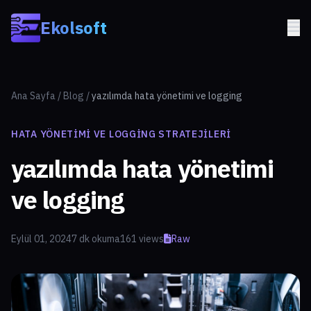
Skip to main content
Ekolsoft
Ana Sayfa
/
Blog
/
yazılımda hata yönetimi ve logging
HATA YÖNETIMI VE LOGGING STRATEJILERI
yazılımda hata yönetimi
ve logging
Eylül 01, 2024
7 dk okuma
161 views
Raw