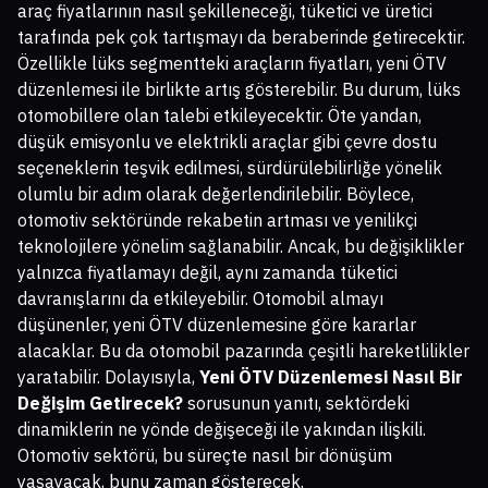
araç fiyatlarının nasıl şekilleneceği, tüketici ve üretici
tarafında pek çok tartışmayı da beraberinde getirecektir.
Özellikle lüks segmentteki araçların fiyatları, yeni ÖTV
düzenlemesi ile birlikte artış gösterebilir. Bu durum, lüks
otomobillere olan talebi etkileyecektir. Öte yandan,
düşük emisyonlu ve elektrikli araçlar gibi çevre dostu
seçeneklerin teşvik edilmesi, sürdürülebilirliğe yönelik
olumlu bir adım olarak değerlendirilebilir. Böylece,
otomotiv sektöründe rekabetin artması ve yenilikçi
teknolojilere yönelim sağlanabilir. Ancak, bu değişiklikler
yalnızca fiyatlamayı değil, aynı zamanda tüketici
davranışlarını da etkileyebilir. Otomobil almayı
düşünenler, yeni ÖTV düzenlemesine göre kararlar
alacaklar. Bu da otomobil pazarında çeşitli hareketlilikler
yaratabilir. Dolayısıyla,
Yeni ÖTV Düzenlemesi Nasıl Bir
Değişim Getirecek?
sorusunun yanıtı, sektördeki
dinamiklerin ne yönde değişeceği ile yakından ilişkili.
Otomotiv sektörü, bu süreçte nasıl bir dönüşüm
yaşayacak, bunu zaman gösterecek.