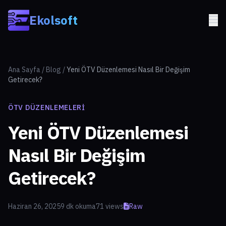
Skip to main content
Ekolsoft
Ana Sayfa
/
Blog
/
Yeni ÖTV Düzenlemesi Nasıl Bir Değişim
Getirecek?
ÖTV DÜZENLEMELERI
Yeni ÖTV Düzenlemesi
Nasıl Bir Değişim
Getirecek?
Haziran 26, 2025
9 dk okuma
71 views
Raw