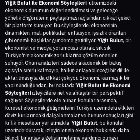
Yiğit Bulut ile Ekonomi Söyleşileri
, ülkemizdeki
ekonomik durumun değerlendirilmesi ve geleceğe
yönelik öngörülerin paylaşılması açısından dikkat çekici
bir platform sunuyor. Bu söyleşilerde, ekonominin
dinamikleri, mali politikalar, enflasyon, işsizlik oranları
gibi önemli başlıklar gündeme getiriliyor.
Yiğit Bulut
, bir
ekonomist ve medya yorumcusu olarak, sık sık
Türkiye'nin ekonomik zorluklarına çözüm önerileri
sunuyor. Onun analizleri, sadece akademik bir bakış
açısıyla sınırlı kalmayıp, halkın anlayabileceği bir dil ile
aktarılmasıyla da dikkat çekiyor. Ekonomi, karmaşık bir
yapı sunduğundan, bu noktada
Yiğit Bulut ile Ekonomi
Söyleşileri
izleyicilere net ve anlaşılır bir perspektif
sağlıyor. Söyleşilerde ele alınan konular arasında,
küresel ekonomik gelişmelerin Türkiye üzerindeki etkileri,
döviz kurlarındaki dalgalanmalar ve bunun sonuçları gibi
kritik meseleler yer almakta.
Yiğit Bulut
, bu konular
üzerinde durarak, izleyicilerinin ekonomi hakkında daha
bilinçli bir anlayış geliştirmelerine yardımcı olmayı