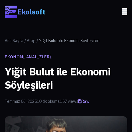
Skip to main content
Ekolsoft
Ana Sayfa
/
Blog
/
Yiğit Bulut ile Ekonomi Söyleşileri
EKONOMI ANALIZLERI
Yiğit Bulut ile Ekonomi
Söyleşileri
Temmuz 06, 2025
10 dk okuma
157 views
Raw