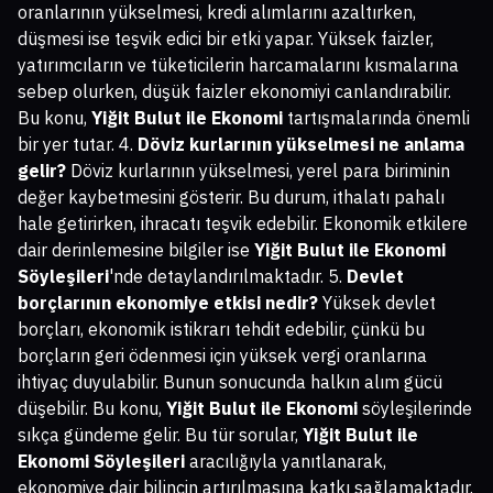
oranlarının yükselmesi, kredi alımlarını azaltırken,
düşmesi ise teşvik edici bir etki yapar. Yüksek faizler,
yatırımcıların ve tüketicilerin harcamalarını kısmalarına
sebep olurken, düşük faizler ekonomiyi canlandırabilir.
Bu konu,
Yiğit Bulut ile Ekonomi
tartışmalarında önemli
bir yer tutar. 4.
Döviz kurlarının yükselmesi ne anlama
gelir?
Döviz kurlarının yükselmesi, yerel para biriminin
değer kaybetmesini gösterir. Bu durum, ithalatı pahalı
hale getirirken, ihracatı teşvik edebilir. Ekonomik etkilere
dair derinlemesine bilgiler ise
Yiğit Bulut ile Ekonomi
Söyleşileri
'nde detaylandırılmaktadır. 5.
Devlet
borçlarının ekonomiye etkisi nedir?
Yüksek devlet
borçları, ekonomik istikrarı tehdit edebilir, çünkü bu
borçların geri ödenmesi için yüksek vergi oranlarına
ihtiyaç duyulabilir. Bunun sonucunda halkın alım gücü
düşebilir. Bu konu,
Yiğit Bulut ile Ekonomi
söyleşilerinde
sıkça gündeme gelir. Bu tür sorular,
Yiğit Bulut ile
Ekonomi Söyleşileri
aracılığıyla yanıtlanarak,
ekonomiye dair bilincin artırılmasına katkı sağlamaktadır.