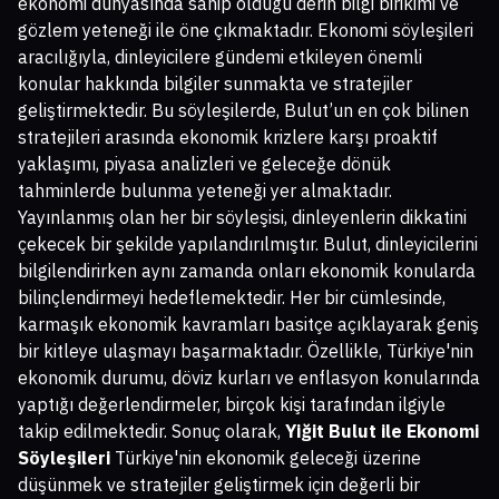
ekonomi dünyasında sahip olduğu derin bilgi birikimi ve
gözlem yeteneği ile öne çıkmaktadır. Ekonomi söyleşileri
aracılığıyla, dinleyicilere gündemi etkileyen önemli
konular hakkında bilgiler sunmakta ve stratejiler
geliştirmektedir. Bu söyleşilerde, Bulut’un en çok bilinen
stratejileri arasında ekonomik krizlere karşı proaktif
yaklaşımı, piyasa analizleri ve geleceğe dönük
tahminlerde bulunma yeteneği yer almaktadır.
Yayınlanmış olan her bir söyleşisi, dinleyenlerin dikkatini
çekecek bir şekilde yapılandırılmıştır. Bulut, dinleyicilerini
bilgilendirirken aynı zamanda onları ekonomik konularda
bilinçlendirmeyi hedeflemektedir. Her bir cümlesinde,
karmaşık ekonomik kavramları basitçe açıklayarak geniş
bir kitleye ulaşmayı başarmaktadır. Özellikle, Türkiye'nin
ekonomik durumu, döviz kurları ve enflasyon konularında
yaptığı değerlendirmeler, birçok kişi tarafından ilgiyle
takip edilmektedir. Sonuç olarak,
Yiğit Bulut ile Ekonomi
Söyleşileri
Türkiye'nin ekonomik geleceği üzerine
düşünmek ve stratejiler geliştirmek için değerli bir