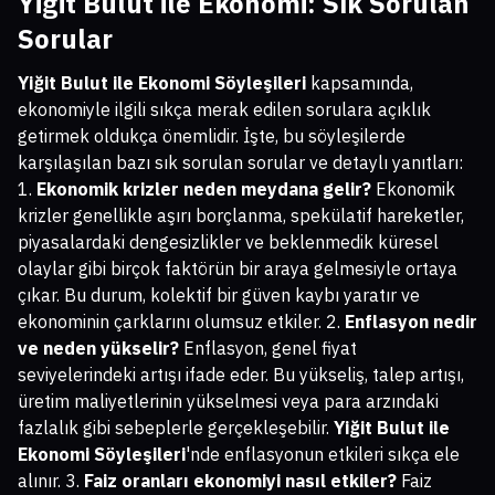
Yiğit Bulut ile Ekonomi: Sık Sorulan
Sorular
Yiğit Bulut ile Ekonomi Söyleşileri
kapsamında,
ekonomiyle ilgili sıkça merak edilen sorulara açıklık
getirmek oldukça önemlidir. İşte, bu söyleşilerde
karşılaşılan bazı sık sorulan sorular ve detaylı yanıtları:
1.
Ekonomik krizler neden meydana gelir?
Ekonomik
krizler genellikle aşırı borçlanma, spekülatif hareketler,
piyasalardaki dengesizlikler ve beklenmedik küresel
olaylar gibi birçok faktörün bir araya gelmesiyle ortaya
çıkar. Bu durum, kolektif bir güven kaybı yaratır ve
ekonominin çarklarını olumsuz etkiler. 2.
Enflasyon nedir
ve neden yükselir?
Enflasyon, genel fiyat
seviyelerindeki artışı ifade eder. Bu yükseliş, talep artışı,
üretim maliyetlerinin yükselmesi veya para arzındaki
fazlalık gibi sebeplerle gerçekleşebilir.
Yiğit Bulut ile
Ekonomi Söyleşileri
'nde enflasyonun etkileri sıkça ele
alınır. 3.
Faiz oranları ekonomiyi nasıl etkiler?
Faiz