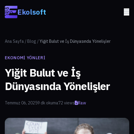
Skip to main content
Ekolsoft
Ana Sayfa
/
Blog
/
Yiğit Bulut ve İş Dünyasında Yönelişler
EKONOMI YÖNLERI
Yiğit Bulut ve İş
Dünyasında Yönelişler
Temmuz 06, 2025
9 dk okuma
72 views
Raw