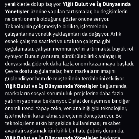
yeniliklerle dolup taşıyor.
Yiğit Bulut ve İş Dünyasında
Yönelişler
üzerine yapılan tartışmalar, bu değişimlerin
ne denli önemli olduğunu gözler önüne seriyor.
Teknolojinin gelişmesiyle birlikte, işletmelerin
çalışanlarına yönelik yaklaşımları da değişiyor. Artık
esnek çalışma saatleri ve uzaktan çalışma gibi
uygulamalar, çalışan memnuniyetini artırmakta büyük rol
oynuyor. Bunun yanı sıra, sürdürülebilirlik anlayışı, iş
dünyasında giderek daha fazla önem kazanmaya başladı.
Çevre dostu uygulamalar, hem markaların imajını
güçlendiriyor hem de müşterilerin tercihlerini etkiliyor.
Yiğit Bulut ve İş Dünyasında Yönelişler
bağlamında,
markaların sosyal sorumluluk projelerine daha fazla
yatırım yapması bekleniyor. Dijital dönüşüm ise bir diğer
önemli trend. Yapay zeka, veri analitiği gibi teknolojiler,
işletmelerin karar alma süreçlerini dönüştürüyor. Bu
teknolojilerin etkin bir şekilde kullanılması, rekabet
avantajı sağlamak için kritik bir hale gelmiş durumda.
Yiğit Bulut ve İş Dünyasında Yönelişler
hakkında