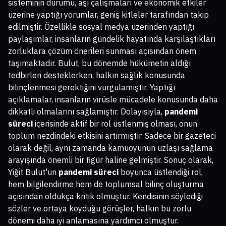
sisteminin durumu, aşı çalışmaları ve ekonomik etkiler
üzerine yaptığı yorumlar, geniş kitleler tarafından takip
edilmiştir. Özellikle sosyal medya üzerinden yaptığı
paylaşımlar, insanların gündelik hayatında karşılaştıkları
zorluklara çözüm önerileri sunması açısından önem
taşımaktadır. Bulut, bu dönemde hükümetin aldığı
tedbirleri desteklerken, halkın sağlık konusunda
bilinçlenmesi gerektiğini vurgulamıştır. Yaptığı
açıklamalar, insanların virüsle mücadele konusunda daha
dikkatli olmalarını sağlamıştır. Dolayısıyla,
pandemi
süreci
içerisinde aktif bir rol üstlenmiş olması, onun
toplum nezdindeki etkisini artırmıştır. Sadece bir gazeteci
olarak değil, aynı zamanda kamuoyunun uzlaşı sağlama
arayışında önemli bir figür haline gelmiştir. Sonuç olarak,
Yiğit Bulut'un
pandemi süreci
boyunca üstlendiği rol,
hem bilgilendirme hem de toplumsal bilinç oluşturma
açısından oldukça kritik olmuştur. Kendisinin söylediği
sözler ve ortaya koyduğu görüşler, halkın bu zorlu
dönemi daha iyi anlamasına yardımcı olmuştur.