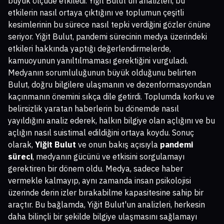
büyük ölçüde etkiledi. Yiğit Bulut'un analizleri, bu
etkilerin nasıl ortaya çıktığını ve toplumun çeşitli
kesimlerinin bu sürece nasıl tepki verdiğini gözler önüne
seriyor. Yiğit Bulut, pandemi sürecinin medya üzerindeki
etkileri hakkında yaptığı değerlendirmelerde,
kamuoyunun yanıltılmaması gerektiğini vurguladı.
Medyanın sorumluluğunun büyük olduğunu belirten
Bulut, doğru bilgilere ulaşmanın ve dezenformasyondan
kaçınmanın önemini sıkça dile getirdi. Toplumda korku ve
belirsizlik yaratan haberlerin bu dönemde nasıl
yayıldığını analiz ederek, halkın bilgiye olan açlığını ve bu
açlığın nasıl suistimal edildiğini ortaya koydu. Sonuç
olarak,
Yiğit Bulut
ve onun bakış açısıyla
pandemi
süreci
, medyanın gücünü ve etkisini sorgulamayı
gerektiren bir dönem oldu. Medya, sadece haber
vermekle kalmayıp, aynı zamanda insan psikolojisi
üzerinde derin izler bırakabilme kapasitesine sahip bir
araçtır. Bu bağlamda, Yiğit Bulut'un analizleri, herkesin
daha bilinçli bir şekilde bilgiye ulaşmasını sağlamayı