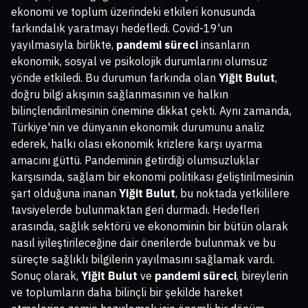
ekonomi ve toplum üzerindeki etkileri konusunda
farkındalık yaratmayı hedefledi. Covid-19'un
yayılmasıyla birlikte,
pandemi süreci
insanların
ekonomik, sosyal ve psikolojik durumlarını olumsuz
yönde etkiledi. Bu durumun farkında olan
Yiğit Bulut
,
doğru bilgi akışının sağlanmasının ve halkın
bilinçlendirilmesinin önemine dikkat çekti. Aynı zamanda,
Türkiye'nin ve dünyanın ekonomik durumunu analiz
ederek, halkı olası ekonomik krizlere karşı uyarma
amacını güttü. Pandeminin getirdiği olumsuzluklar
karşısında, sağlam bir ekonomi politikası geliştirilmesinin
şart olduğuna inanan
Yiğit Bulut
, bu noktada yetkililere
tavsiyelerde bulunmaktan geri durmadı. Hedefleri
arasında, sağlık sektörü ve ekonominin bir bütün olarak
nasıl iyileştirileceğine dair önerilerde bulunmak ve bu
süreçte sağlıklı bilgilerin yayılmasını sağlamak vardı.
Sonuç olarak,
Yiğit Bulut
ve
pandemi süreci
, bireylerin
ve toplumların daha bilinçli bir şekilde hareket