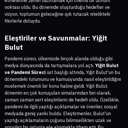
etmelerine zemin hazırlamak için önemli bir dönüm
noktası oldu. Bu dönemde oluşturduğu hedefler ve
vizyon, toplumun geleceğine ışık tutacak nitelikteki
fikirlerle doluydu.
Eleştiriler ve Savunmalar: Yiğit
Bulut
Pandemi süreci, ülkemizde birçok alanda olduğu gibi
medya dünyasında da tartışmalara yol açtı.
Yiğit Bulut
ve Pandemi Süreci
üst başlığı altında, Yiğit Bulut'un bu
dönemdeki tutumunu ve kamuoyunda nasıl eleştirildiğini
incelemek önemli bir konu haline geldi. Yiğit Bulut,
dönemin en çok konuşulan simalarından biri olarak,
zaman zaman sert eleştirilerin de hedefi oldu. Özellikle,
pandemi ile ilgili yaptığı açıklamalar ve öneriler, sosyal
medyada geniş yankı buldu. Eleştirmenler, Bulut'un
yaptığı açıklamaların çoğunu bilimsellikten uzak ve
popülist bir üslupla ele alınmakla itham etti. Bu