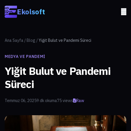
Skip to main content
Ekolsoft
Ana Sayfa
/
Blog
/
Yiğit Bulut ve Pandemi Süreci
MEDYA VE PANDEMI
Yiğit Bulut ve Pandemi
Süreci
Temmuz 06, 2025
9 dk okuma
75 views
Raw