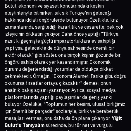
Bulut, ekonomi ve siyaset konularındaki keskin
eleştirileriyle bilinirken, sık sık Türkiye’nin geleceği
hakkında iddialı öngörülerde bulunuyor. Özellikle, kriz
zamanlarında sergilediği kararlılık ve cesaretle, pek çok
izleyicinin dikkatini çekiyor. Daha önce yaptığı "Türkiye,
nasıl ki geçmişte güçlü imparatorluklara ev sahipliği
yaptıysa, gelecekte de dünya sahnesinde önemli bir
aktör olacak" gibi sözler, ona birçok kişinin gözünde bir
öngörü sahibi olarak yer kazandırmıştır. Ekonomik
durumu değerlendirdiği yorumlar da oldukça dikkat
çekmektedir. Örneğin, "Ekonomi Alameti Farika gibi, doğru
okunursa fırsatlar ortaya çıkacaktır" demesi, onun
analitik bakış açısını yansıtıyor. Ayrıca, sosyal medya
platformlarında yaptığı paylaşımlar da geniş yankı
buluyor. Özellikle, "Toplumun her kesimi, ulusal birliğimiz
için önemli bir parçadır" sözleriyle, birlik ve beraberlik
mesajları vermesi, onu daha da ön plana çıkarıyor.
Yiğit
Bulut'u Tanıyalım
sürecinde, bu tür net ve vurgulu