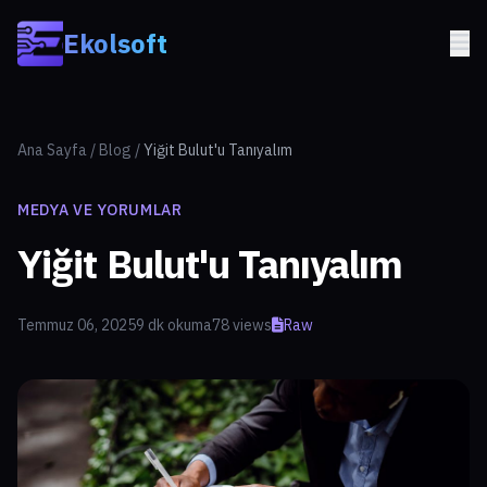
Skip to main content
Ekolsoft
Ana Sayfa
/
Blog
/
Yiğit Bulut'u Tanıyalım
MEDYA VE YORUMLAR
Yiğit Bulut'u Tanıyalım
Temmuz 06, 2025
9 dk okuma
78 views
Raw