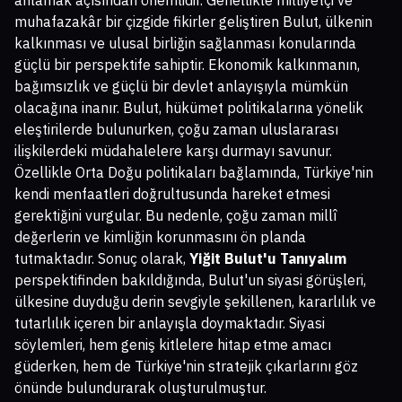
anlamak açısından önemlidir. Genellikle milliyetçi ve
muhafazakâr bir çizgide fikirler geliştiren Bulut, ülkenin
kalkınması ve ulusal birliğin sağlanması konularında
güçlü bir perspektife sahiptir. Ekonomik kalkınmanın,
bağımsızlık ve güçlü bir devlet anlayışıyla mümkün
olacağına inanır. Bulut, hükümet politikalarına yönelik
eleştirilerde bulunurken, çoğu zaman uluslararası
ilişkilerdeki müdahalelere karşı durmayı savunur.
Özellikle Orta Doğu politikaları bağlamında, Türkiye'nin
kendi menfaatleri doğrultusunda hareket etmesi
gerektiğini vurgular. Bu nedenle, çoğu zaman millî
değerlerin ve kimliğin korunmasını ön planda
tutmaktadır. Sonuç olarak,
Yiğit Bulut'u Tanıyalım
perspektifinden bakıldığında, Bulut'un siyasi görüşleri,
ülkesine duyduğu derin sevgiyle şekillenen, kararlılık ve
tutarlılık içeren bir anlayışla doymaktadır. Siyasi
söylemleri, hem geniş kitlelere hitap etme amacı
güderken, hem de Türkiye'nin stratejik çıkarlarını göz
önünde bulundurarak oluşturulmuştur.