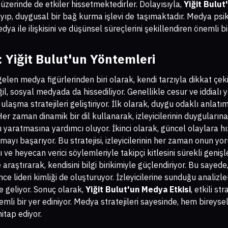
i üzerinde de etkiler hissetmektedirler. Dolayısıyla,
Yiğit Bulut
mayıp, duygusal bir bağ kurma işlevi de taşımaktadır. Medya psiko
edya ile ilişkisini ve düşünsel süreçlerini şekillendiren önemli b
: Yiğit Bulut'un Yöntemleri
gelen medya figürlerinden biri olarak, kendi tarzıyla dikkat çek
, sosyal medyada da hissediliyor. Genellikle cesur ve iddialı y
e ulaşma stratejileri geliştiriyor. İlk olarak, duygu odaklı anlatım 
er zaman dinamik bir dil kullanarak, izleyicilerinin duyguları
ı yaratmasına yardımcı oluyor. İkinci olarak, güncel olaylara hız
ayı başarıyor. Bu stratejisi, izleyicilerinin her zaman onun yo
 ve heyecan verici söylemleriyle takipçi kitlesini sürekli genişl
araştırarak, kendisini bilgi birikimiyle güçlendiriyor. Bu sayede
ce lideri kimliği de oluşturuyor. İzleyicilerine sunduğu analizle
e geliyor. Sonuç olarak,
Yiğit Bulut'un Medya Etkisi
, etkili st
li bir yer ediniyor. Medya stratejileri sayesinde, hem bireysel
hitap ediyor.