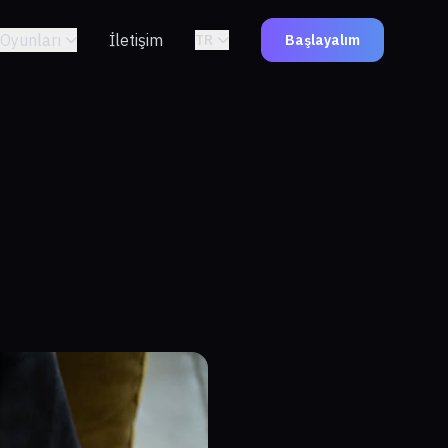
Oyunları
İletişim
TR
Başlayalım