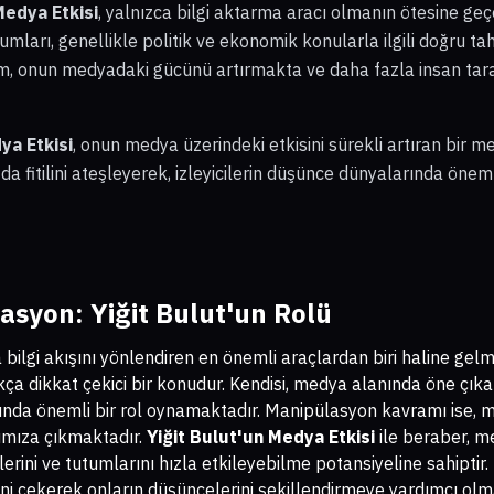
Medya Etkisi
, yalnızca bilgi aktarma aracı olmanın ötesine ge
umları, genellikle politik ve ekonomik konularla ilgili doğru t
m, onun medyadaki gücünü artırmakta ve daha fazla insan tar
ya Etkisi
, onun medya üzerindeki etkisini sürekli artıran bir 
a fitilini ateşleyerek, izleyicilerin düşünce dünyalarında önem
syon: Yiğit Bulut'un Rolü
lgi akışını yönlendiren en önemli araçlardan biri haline gelm
ça dikkat çekici bir konudur. Kendisi, medya alanında öne çıka
sunda önemli bir rol oynamaktadır. Manipülasyon kavramı ise, 
şımıza çıkmaktadır.
Yiğit Bulut'un Medya Etkisi
ile beraber, m
ini ve tutumlarını hızla etkileyebilme potansiyeline sahiptir.
atini çekerek onların düşüncelerini şekillendirmeye yardımcı olma