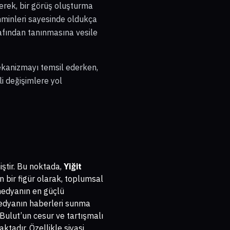
çerek, bir görüş oluşturma
ahminleri sayesinde oldukça
afından tanınmasına vesile
mekanizmayı temsil ederken,
li değişimlere yol
iştir. Bu noktada,
Yiğit
n bir figür olarak, toplumsal
medyanın en güçlü
edyanın haberleri sunma
 Bulut’un cesur ve tartışmalı
ktadır. Özellikle siyasi