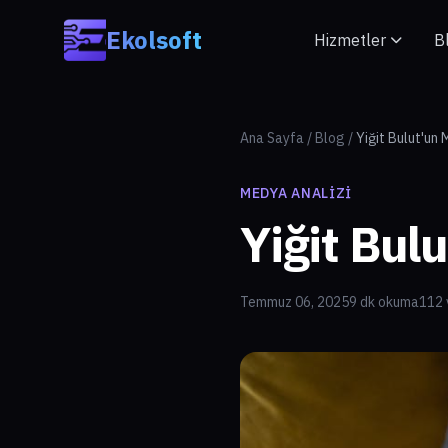
Skip to main content
Ekolsoft
Hizmetler
B
Ana Sayfa
/
Blog
/
Yiğit Bulut'un 
MEDYA ANALIZI
Yiğit Bul
Temmuz 06, 2025
9 dk okuma
112 