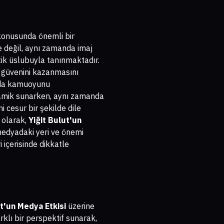
 konusunda önemli bir
le değil, aynı zamanda imaj
atik üslubuyla tanınmaktadır.
n güvenini kazanmasını
ında kamuoyunu
inamik sunarken, aynı zamanda
 cesur bir şekilde dile
ç olarak,
Yiğit Bulut'un
medyadaki yeri ve önemi
 içerisinde dikkatle
ut'un Medya Etkisi
üzerine
rklı bir perspektif sunarak,