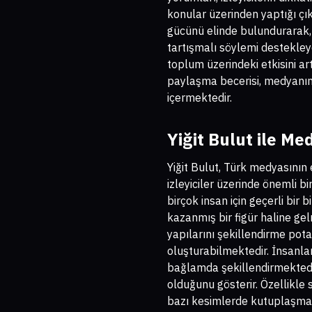
konular üzerinden yaptığı ç
gücünü elinde bulundurarak
tartışmalı söylemi destekley
toplum üzerindeki etkisini ar
paylaşma becerisi, medyanın 
içermektedir.
Yiğit Bulut ile Med
Yiğit Bulut, Türk medyasının 
izleyiciler üzerinde önemli b
birçok insan için geçerli bir
kazanmış bir figür haline gel
yapılarını şekillendirme pota
oluşturabilmektedir. İnsanlar
bağlamda şekillendirmektedi
olduğunu gösterir. Özellikl
bazı kesimlerde kutuplaşmala