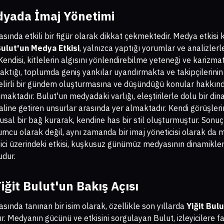
dyada İmaj Yönetimi
asında etkili bir figür olarak dikkat çekmektedir. Medya etkisi
Bulut'un Medya Etkisi
, yalnızca yaptığı yorumlar ve analizler
 Kendisi, kitlelerin algısını yönlendirebilme yeteneği ve karizm
raktığı, toplumda geniş yankılar uyandırmakta ve takipçilerini
, belirli bir gündem oluşturmasına ve düşündüğü konular hakk
ımaktadır. Bulut'un medyadaki varlığı, eleştirilerle dolu bir d
line getiren unsurlar arasında yer almaktadır. Kendi görüşlerini
ygusal bir bağ kurarak, kendine has bir stil oluşturmuştur. Sonu
mcu olarak değil, aynı zamanda bir imaj yöneticisi olarak da 
ici üzerindeki etkisi, kuşkusuz günümüz medyasının dinamikleri
udur.
Yiğit Bulut'un Bakış Açısı
sında tanınan bir isim olarak, özellikle son yıllarda
Yiğit Bul
r. Medyanın gücünü ve etkisini sorgulayan Bulut, izleyicilere fa