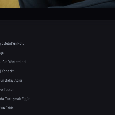
t Bulut'un Rolü
jisi
lut'un Yöntemleri
j Yönetimi
'un Bakış Açısı
 ve Toplum
da Tartışmalı Figür
'un Etkisi