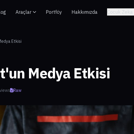
log
Araçlar
Portföy
Hakkımızda
Çocuk Zeka 
Medya Etkisi
ut'un Medya Etkisi
views
Raw