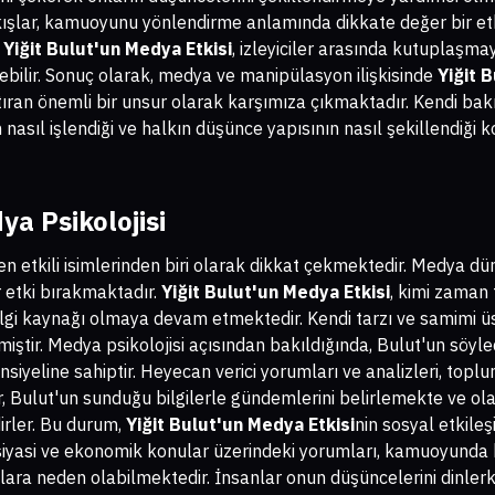
ıkışlar, kamuoyunu yönlendirme anlamında dikkate değer bir e
,
Yiğit Bulut'un Medya Etkisi
, izleyiciler arasında kutuplaşma
ebilir. Sonuç olarak, medya ve manipülasyon ilişkisinde
Yiğit 
tıran önemli bir unsur olarak karşımıza çıkmaktadır. Kendi bakış
nasıl işlendiği ve halkın düşünce yapısının nasıl şekillendiği
ya Psikolojisi
en etkili isimlerinden biri olarak dikkat çekmektedir. Medya dün
ir etki bırakmaktadır.
Yiğit Bulut'un Medya Etkisi
, kimi zaman 
 bilgi kaynağı olmaya devam etmektedir. Kendi tarzı ve samimi ü
miştir. Medya psikolojisi açısından bakıldığında, Bulut'un söyled
nsiyeline sahiptir. Heyecan verici yorumları ve analizleri, toplu
, Bulut'un sunduğu bilgilerle gündemlerini belirlemekte ve ola
rler. Bu durum,
Yiğit Bulut'un Medya Etkisi
nin sosyal etkile
e siyasi ve ekonomik konular üzerindeki yorumları, kamuoyund
ra neden olabilmektedir. İnsanlar onun düşüncelerini dinlerken