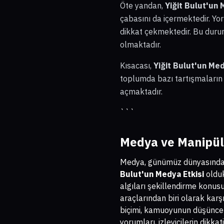
Öte yandan,
Yiğit Bulut'un 
çabasını da içermektedir. Yor
dikkat çekmektedir. Bu duru
olmaktadır.
Kısacası,
Yiğit Bulut'un Med
toplumda bazı tartışmaların d
açmaktadır.
```
Medya ve Manipüla
Medya, günümüz dünyasında bi
Bulut'un Medya Etkisi
olduk
algıları şekillendirme konu
araçlarından biri olarak kar
biçimi, kamuoyunun düşünceler
yorumları, izleyicilerin dikk