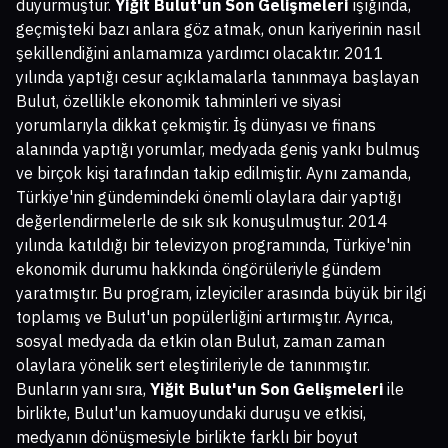
duyurmuştur.
Yiğit Bulut'un Son Gelişmeleri
ışığında,
geçmişteki bazı anlara göz atmak, onun kariyerinin nasıl
şekillendiğini anlamamıza yardımcı olacaktır. 2011
yılında yaptığı cesur açıklamalarla tanınmaya başlayan
Bulut, özellikle ekonomik tahminleri ve siyasi
yorumlarıyla dikkat çekmiştir. İş dünyası ve finans
alanında yaptığı yorumlar, medyada geniş yankı bulmuş
ve birçok kişi tarafından takip edilmiştir. Aynı zamanda,
Türkiye'nin gündemindeki önemli olaylara dair yaptığı
değerlendirmelerle de sık sık konuşulmuştur. 2014
yılında katıldığı bir televizyon programında, Türkiye'nin
ekonomik durumu hakkında öngörüleriyle gündem
yaratmıştır. Bu program, izleyiciler arasında büyük bir ilgi
toplamış ve Bulut'un popülerliğini artırmıştır. Ayrıca,
sosyal medyada da etkin olan Bulut, zaman zaman
olaylara yönelik sert eleştirileriyle de tanınmıştır.
Bunların yanı sıra,
Yiğit Bulut'un Son Gelişmeleri
ile
birlikte, Bulut'un kamuoyundaki duruşu ve etkisi,
medyanın dönüşmesiyle birlikte farklı bir boyut