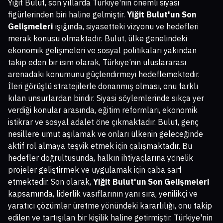
Yiğit Bulut, son yıllarda Türkiye'nin önemli siyasi
figürlerinden biri haline gelmiştir.
Yiğit Bulut'un Son
Gelişmeleri
ışığında, siyasetteki vizyonu ve hedefleri
merak konusu olmaktadır. Bulut, ülke genelindeki
ekonomik gelişmeleri ve sosyal politikaları yakından
takip eden bir isim olarak, Türkiye’nin uluslararası
arenadaki konumunu güçlendirmeyi hedeflemektedir.
İleri görüşlü stratejilerle donanmış olması, onu farklı
kılan unsurlardan biridir. Siyasi söylemlerinde sıkça yer
verdiği konular arasında, eğitim reformları, ekonomik
istikrar ve sosyal adalet öne çıkmaktadır. Bulut, genç
nesillere umut aşılamak ve onları ülkenin geleceğinde
aktif rol almaya teşvik etmek için çalışmaktadır. Bu
hedefler doğrultusunda, halkın ihtiyaçlarına yönelik
projeler geliştirmek ve uygulamak için çaba sarf
etmektedir. Son olarak,
Yiğit Bulut'un Son Gelişmeleri
kapsamında, liderlik vasıflarının yanı sıra, yenilikçi ve
yaratıcı çözümler üretme yönündeki kararlılığı, onu takip
edilen ve tartışılan bir kişilik haline getirmiştir. Türkiye'nin