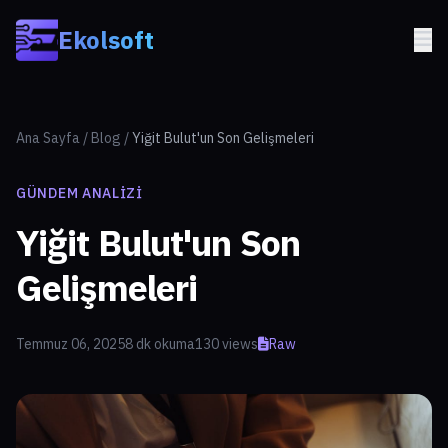
Skip to main content
Ekolsoft
Ana Sayfa
/
Blog
/
Yiğit Bulut'un Son Gelişmeleri
GÜNDEM ANALIZI
Yiğit Bulut'un Son
Gelişmeleri
Temmuz 06, 2025
8 dk okuma
130 views
Raw