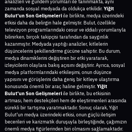
analizleri ve gündem yorumları ile tanınmakta, aynı
zamanda sosyal medyada da oldukça etkilidir.
Yiğit
Bulut'un Son Gelişmeleri
ile birlikte, medya üzerindeki
etkisi daha da belirgin hale gelmiştir. Bulut, özellikle
televizyon programlarındaki cesur ve iddialı yorumlarıyla
bilinirken, birçok takipçisi tarafından da saygınlık
kazanmıştır. Medyada yaptığı analizler, kitlelerin
düşüncelerini şekillendirme gücüne sahiptir. Bu durum,
medya dinamiklerini değiştiren bir etki yaratarak,
izleyicilerin olaylara bakış açısını değiştirir. Ayrıca, sosyal
medya platformlarındaki etkileşimi, onun düşünce
yapısını ve görüşlerini daha geniş bir kitleye ulaştırma
konusunda önemli bir araç haline gelmiştir.
Yiğit
Bulut'un Son Gelişmeleri
ile birlikte, bu etkisinin
artması, hem destekçileri hem de eleştirmenleri arasında
sürekli bir tartışma yaratmaktadır. Sonuç olarak, Yiğit
Bulut'un medya üzerindeki etkisi, onun güçlü iletişim
becerileri ve karizmatik duruşuyla birleştiğinde, çağımızın
önemli medya figürlerinden biri olmasını sağlamaktadır.