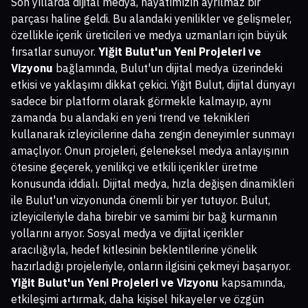
Son yıllarda dijital medya, hayatımızın ayrılmaz bir
parçası haline geldi. Bu alandaki yenilikler ve gelişmeler,
özellikle içerik üreticileri ve medya uzmanları için büyük
fırsatlar sunuyor.
Yiğit Bulut'un Yeni Projeleri ve
Vizyonu
bağlamında, Bulut'un dijital medya üzerindeki
etkisi ve yaklaşımı dikkat çekici. Yiğit Bulut, dijital dünyayı
sadece bir platform olarak görmekle kalmayıp, aynı
zamanda bu alandaki en yeni trend ve teknikleri
kullanarak izleyicilerine daha zengin deneyimler sunmayı
amaçlıyor. Onun projeleri, geleneksel medya anlayışının
ötesine geçerek, yenilikçi ve etkili içerikler üretme
konusunda iddialı. Dijital medya, hızla değişen dinamikleri
ile Bulut'un vizyonunda önemli bir yer tutuyor. Bulut,
izleyicileriyle daha birebir ve samimi bir bağ kurmanın
yollarını arıyor. Sosyal medya ve dijital içerikler
aracılığıyla, hedef kitlesinin beklentilerine yönelik
hazırladığı projeleriyle, onların ilgisini çekmeyi başarıyor.
Yiğit Bulut'un Yeni Projeleri ve Vizyonu
kapsamında,
etkileşimi artırmak, daha kişisel hikayeler ve özgün