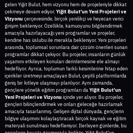
gelen Yiğit Bulut, hem vizyonu hem de projeleriyle dikkat
çekmeye devam ediyor.
Yiğit Bulut'un Yeni Projeleri ve
Vizyonu
çerçevesinde, birçok yenilikçi ve heyecan verici
girişim bekleniyor. Özellikle, kamuoyunu bilgilendirmek
amacıyla hazırlayacağı yeni programlar ve projeler,
kendine has üslubu ile merakla bekleniyor. Yeni projeleri
arasında, toplumsal sorunlara dair çözüm önerileri sunan
programlar dikkat çekiyor. Bu projeler, insanların günlük
yaşamını etkileyen konuları derinlemesine ele almayı
hedefliyor. Ayrıca, toplumun farklı kesimlerine hitap eden
içerikler üretmeyi amaçlayan Bulut, çeşitli platformlarda
geniş bir kitleye ulaşmayı planlıyor. Aynı zamanda,
gençlere yönelik eğitim programları da
Yiğit Bulut'un
Yeni Projeleri ve Vizyonu
içinde yer alıyor. Bu projeler,
gençleri bilinçlendirmek ve onları geleceğe hazırlamak
amacıyla tasarlanmış. Gelişen dijital dünyada, gençlerin
bilgiye ulaşımını kolaylaştıracak birçok kaynak ve eğitim
materyali sunulması hedefleniyor. İlerleyen günlerde, bu
projelerin hayata geçmesiyla birlikte, Yiğit Bulut'un