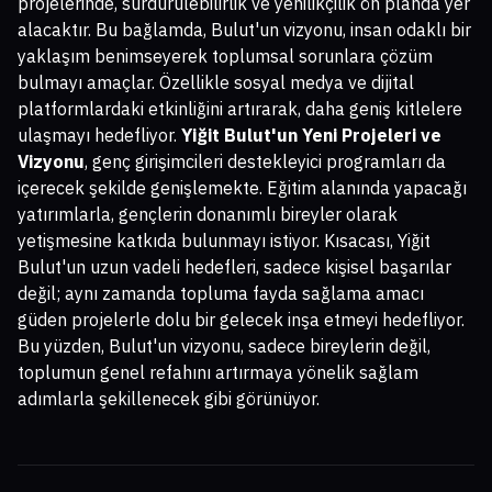
projelerinde, sürdürülebilirlik ve yenilikçilik ön planda yer
alacaktır. Bu bağlamda, Bulut'un vizyonu, insan odaklı bir
yaklaşım benimseyerek toplumsal sorunlara çözüm
bulmayı amaçlar. Özellikle sosyal medya ve dijital
platformlardaki etkinliğini artırarak, daha geniş kitlelere
ulaşmayı hedefliyor.
Yiğit Bulut'un Yeni Projeleri ve
Vizyonu
, genç girişimcileri destekleyici programları da
içerecek şekilde genişlemekte. Eğitim alanında yapacağı
yatırımlarla, gençlerin donanımlı bireyler olarak
yetişmesine katkıda bulunmayı istiyor. Kısacası, Yiğit
Bulut'un uzun vadeli hedefleri, sadece kişisel başarılar
değil; aynı zamanda topluma fayda sağlama amacı
güden projelerle dolu bir gelecek inşa etmeyi hedefliyor.
Bu yüzden, Bulut'un vizyonu, sadece bireylerin değil,
toplumun genel refahını artırmaya yönelik sağlam
adımlarla şekillenecek gibi görünüyor.