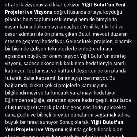
stratejik vizyonuyla dikkat çekiyor.
Yiğit Bulut'un Yeni
Projeleri ve Vizyonu
doğrultusunda ortaya koyduğu
planlar, hem toplumu etkilemeyi hem de bireylerin
yaşamlarına dokunmayı amaçlıyor. Yenilikçi fikirleri ve
cesur adımları ile ön plana çıkan Bulut, mevcut düzenin
ötesine geçmeyi hedefliyor. Gelecekteki projeleri, dinamik
bir biçimde gelişen teknolojilerle entegre olması
açısından büyük bir önem taşıyor. Yiğit Bulut'un strateji
vizyonu, sadece ekonomik kalkınma hedefleriyle sınırlı
kalmıyor; toplumsal ve kültürel değerleri de ön planda
tutarak, daha kapsamlı bir anlayışı benimsiyor. Bu
bağlamda, dikkat çekici projelerle kamuoyunu
bilgilendirmeyi ve farkındalık yaratmayı hedefliyor.
Eğitimden sağlığa, sanattan spora kadar çeşitli alanlarda
oluşturduğu stratejik planlar, genç nesillerin gelecekte
daha güçlü ve bilinçli bireyler olmalarını sağlamak adına
büyük bir fırsat sunuyor. Sonuç olarak,
Yiğit Bulut'un
Yeni Projeleri ve Vizyonu
ışığında geliştirilecek olan
strateji vizyonu, yenilikleri ve değişimleri kucaklayarak,