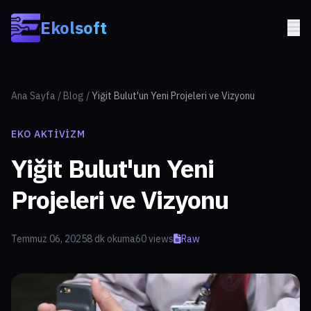
Skip to main content
Ekolsoft
Ana Sayfa
/
Blog
/
Yiğit Bulut'un Yeni Projeleri ve Vizyonu
EKO AKTIVIZM
Yiğit Bulut'un Yeni
Projeleri ve Vizyonu
Temmuz 06, 2025
8 dk okuma
60 views
Raw