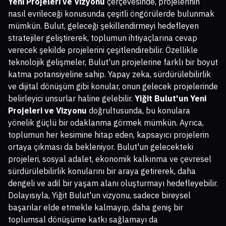
Yeni Projeleri ve Vizyonu
çerçevesinde, projelerinin
nasıl evrileceği konusunda çeşitli öngörülerde bulunmak
mümkün. Bulut, geleceği şekillendirmeyi hedefleyen
stratejiler geliştirerek, toplumun ihtiyaçlarına cevap
verecek şekilde projelerini çeşitlendirebilir. Özellikle
teknolojik gelişmeler, Bulut'un projelerine farklı bir boyut
katma potansiyeline sahip. Yapay zeka, sürdürülebilirlik
ve dijital dönüşüm gibi konular, onun gelecek projelerinde
belirleyici unsurlar haline gelebilir.
Yiğit Bulut'un Yeni
Projeleri ve Vizyonu
doğrultusunda, bu konulara
yönelik güçlü bir odaklanma görmek mümkün. Ayrıca,
toplumun her kesimine hitap eden, kapsayıcı projelerin
ortaya çıkması da bekleniyor. Bulut'un gelecekteki
projeleri, sosyal adalet, ekonomik kalkınma ve çevresel
sürdürülebilirlik konularını bir araya getirerek, daha
dengeli ve adil bir yaşam alanı oluşturmayı hedefleyebilir.
Dolayısıyla, Yiğit Bulut'un vizyonu, sadece bireysel
başarılar elde etmekle kalmayıp, daha geniş bir
toplumsal dönüşüme katkı sağlamayı da