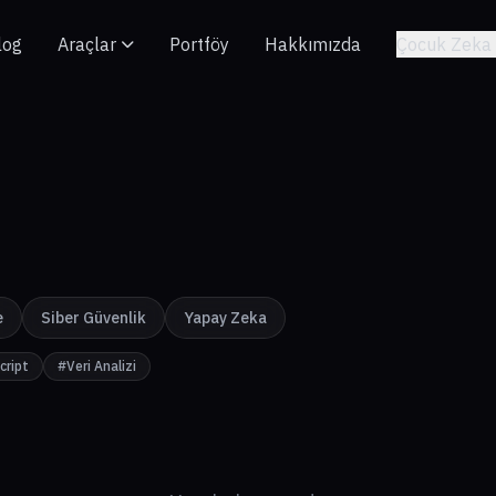
log
Araçlar
Portföy
Hakkımızda
Çocuk Zeka 
e
Siber Güvenlik
Yapay Zeka
cript
#Veri Analizi