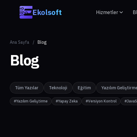
Skip to main content
Ekolsoft
Hizmetler
B
Ana Sayfa
/
Blog
Blog
Tüm Yazılar
Teknoloji
Eğitim
Yazılım Geliştirm
#Yazılım Geliştirme
#Yapay Zeka
#Versiyon Kontrol
#JavaS