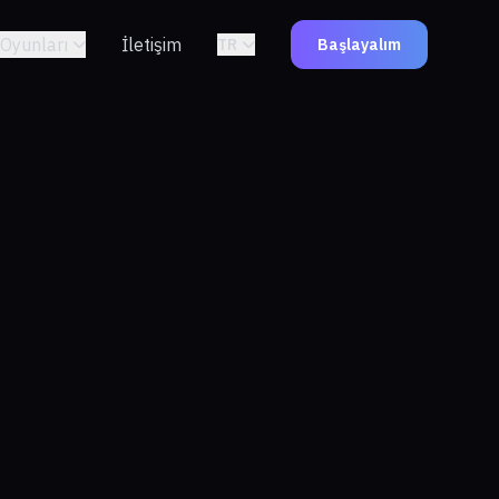
Oyunları
İletişim
TR
Başlayalım