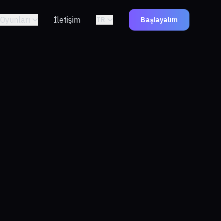
Oyunları
İletişim
TR
Başlayalım