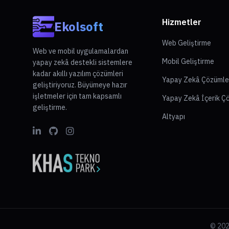
almak ve topluma katkıda bulunmak bulunmaktadır. Kişisel
yaşamı hakkında sınırlı bilgiye sahip olsa da, medya
Hizmetler
Ekolsoft
dünyasındaki etkisi ve katkılarıyla önemli bir figür olarak
öne çıkmaktadır.
Web Geliştirme
Web ve mobil uygulamalardan
Mobil Geliştirme
yapay zekâ destekli sistemlere
kadar akıllı yazılım çözümleri
Yapay Zekâ Çözümle
geliştiriyoruz. Büyümeye hazır
işletmeler için tam kapsamlı
Yapay Zekâ İçerik Ç
geliştirme.
Altyapı
© 2026