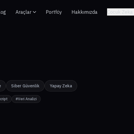
log
Araçlar
Portföy
Hakkımızda
Çocuk Zeka 
e
Siber Güvenlik
Yapay Zeka
cript
#Veri Analizi