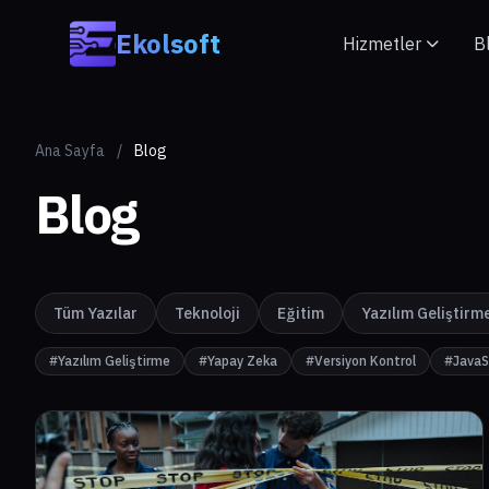
Skip to main content
Ekolsoft
Hizmetler
B
Ana Sayfa
/
Blog
Blog
Tüm Yazılar
Teknoloji
Eğitim
Yazılım Geliştirm
#Yazılım Geliştirme
#Yapay Zeka
#Versiyon Kontrol
#JavaS