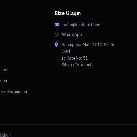
Bize Ulaşın
hello@ekolsoft.com
WhatsApp
Selimpaşa Mah. 1010. Sk. No:
10/1
İç Kapı No: 51
Silivri / İstanbul
tikası
kası
lerin Korunması
klıdır.