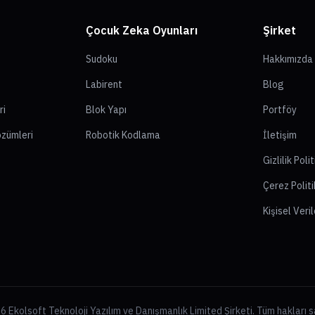
Çocuk Zeka Oyunları
Şirket
Sudoku
Hakkımızda
Labirent
Blog
ri
Blok Yapı
Portföy
özümleri
Robotik Kodlama
İletişim
Gizlilik Poli
Çerez Politi
Kişisel Veri
 Ekolsoft Teknoloji Yazılım ve Danışmanlık Limited Şirketi. Tüm hakları sa