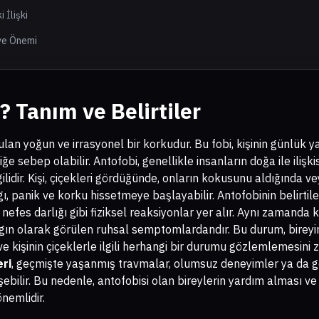
 İlişki
 ve Önemi
? Tanım ve Belirtiler
ulan yoğun ve irrasyonel bir korkudur. Bu fobi, kişinin günlük 
ğe sebep olabilir. Antofobi, genellikle insanların doğa ile iliş
gilidir. Kişi, çiçekleri gördüğünde, onların kokusunu aldığında ve
ı, panik ve korku hissetmeye başlayabilir. Antofobinin belirtiler
 nefes darlığı gibi fiziksel reaksiyonlar yer alır. Aynı zamand
ygın olarak görülen ruhsal semptomlardandır. Bu durum, birey
e kişinin çiçeklerle ilgili herhangi bir durumu gözlemlemesini zo
eri
, geçmişte yaşanmış travmalar, olumsuz deneyimler ya da ge
şebilir. Bu nedenle, antofobisi olan bireylerin yardım alması 
nemlidir.