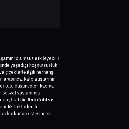
yaşamını olumsuz etkileyebilir
kisinde yaşadığı hoşnutsuzluk
ya çiçeklerle ilgili herhangi
i arasında, kalp atışlarının
a korkulu düşünceler, kaçma
in sosyal yaşamında
rlaştırabilir.
Antofobi ve
netik faktörler ile
ve bu korkunun üstesinden