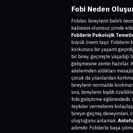
Fobi Neden Oluşur
Fobiler, bireylerin belirli n
kalitesini olumsuz yönde etki
Fobilerin Psikolojik Temell
büyük önem taşır. Fobilerin k
korkutucu bir yaşantı geçird
bir birey, geçmişte yaşadığı 
gelişmesine zemin hazırlar. Ay
ailelerinden aldıkları mesajla
çocuk da yılanlardan korkma 
bireylerin normalde korkmama
sıra, bireylerin kişilik özelli
fobi geliştirme eğilimindedir
tepkiler vermelerini kolaylaş
bireyin geçmiş deneyimleri, öğ
oluştuğunu anlamak,
Antofo
adımdır. Fobilerle başa çıkma