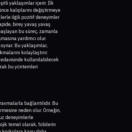
li yaklaşımlar içerir. İlk
ünce kalıplarını değiştirmeye
erle ilgili pozitif deneyimler
apide, birey yavaş yavaş
e başlayan bu süreç, zamanla
şmasına yardımcı olur.
 oynar. Bu yaklaşımlar,
kmalarını kolaylaştırır.
tedavisinde kullanılabilecek
arak bu yöntemleri
ravmalarla bağlantılıdır. Bu
vermesine neden olur. Örneğin,
suz deneyimlerle
ojik temel olarak, fobilerin
in korkulara karşı daha