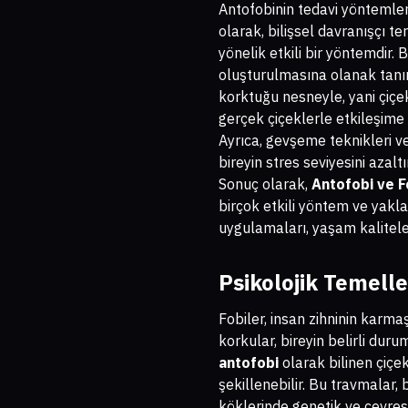
Antofobinin tedavi yöntemler
olarak, bilişsel davranışçı 
yönelik etkili bir yöntemdir. 
oluşturulmasına olanak tanır
korktuğu nesneyle, yani çiçek
gerçek çiçeklerle etkileşime
Ayrıca, gevşeme teknikleri v
bireyin stres seviyesini azalt
Sonuç olarak,
Antofobi ve F
birçok etkili yöntem ve yakl
uygulamaları, yaşam kaliteler
Psikolojik Temelle
Fobiler, insan zihninin karma
korkular, bireyin belirli dur
antofobi
olarak bilinen çiç
şekillenebilir. Bu travmalar, 
köklerinde genetik ve çevrese