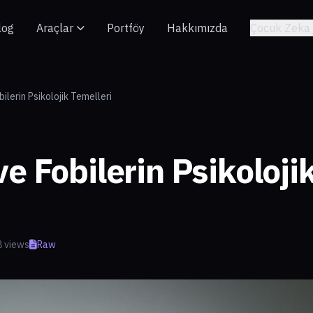
log
Araçlar
Portföy
Hakkımızda
Çocuk Zeka 
ilerin Psikolojik Temelleri
e Fobilerin Psikoloji
 views
Raw