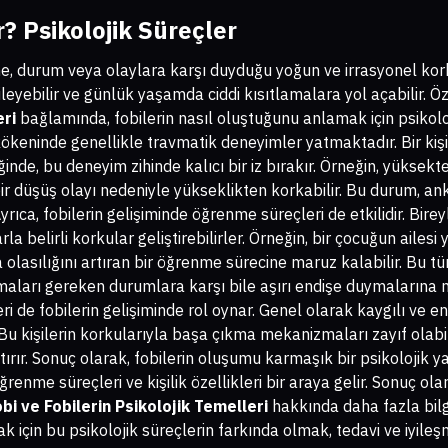
? Psikolojik Süreçler
esne, durum veya olaylara karşı duyduğu yoğun ve irrasyonel ko
leyebilir ve günlük yaşamda ciddi kısıtlamalara yol açabilir. Ö
eri
bağlamında, fobilerin nasıl oluştuğunu anlamak için psikolo
ökeninde genellikle travmatik deneyimler yatmaktadır. Bir kişi be
iğinde, bu deneyim zihinde kalıcı bir iz bırakır. Örneğin, yüks
bir düşüş olayı nedeniyle yükseklikten korkabilir. Bu durum, an
rıca, fobilerin gelişiminde öğrenme süreçleri de etkilidir. Birey
rla belirli korkular geliştirebilirler. Örneğin, bir çocuğun ailes
olasılığını artıran bir öğrenme sürecine maruz kalabilir. Bu tü
ları gereken durumlara karşı bile aşırı endişe duymalarına n
kleri de fobilerin gelişiminde rol oynar. Genel olarak kaygılı ve e
. Bu kişilerin korkularıyla başa çıkma mekanizmaları zayıf olabi
tırır. Sonuç olarak, fobilerin oluşumu karmaşık bir psikolojik y
renme süreçleri ve kişilik özellikleri bir araya gelir. Sonuç ola
bi ve Fobilerin Psikolojik Temelleri
hakkında daha fazla bilgi
k için bu psikolojik süreçlerin farkında olmak, tedavi ve iyile