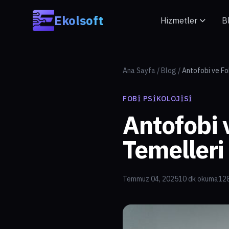
Skip to main content
Ekolsoft
Hizmetler
B
Ana Sayfa
/
Blog
/
Antofobi ve Fob
FOBI PSIKOLOJISI
Antofobi v
Temelleri
Temmuz 04, 2025
10 dk okuma
128