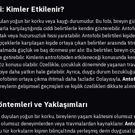
i: Kimler Etkilenir?
yulan yoğun bir korku veya kaygı durumudur. Bu fobi, bireyin 
larla karşılaştığında ciddi belirtilerle kendini gösterebilir. An
tak veya huzursuzluk hissi yaratabilir. Antofobi belirtileri kişide
çiçeklerle karşılaşan kişide ortaya çıkan belirtiler arasında ti
 almada güçlük ve baş dönmesi yer alır. Bu belirtiler, bireyin ç
le getirebilir. Kimlerin antrofobiden etkileneceği konusunda ke
 söz konusu olabilir. Özellikle, çocukluk döneminde yaşanan tra
obiye daha yatkın hale gelebilir. Ayrıca, duygu durum bozuklu
fobinin ortaya çıkma ihtimali daha fazladır. Dolayısıyla,
Antof
reylerin gelişimsel geçmişleri ve kişilik özellikleri dikkate alınm
öntemleri ve Yaklaşımları
ı duyulan yoğun bir korku, bireylerin yaşam kalitesini olumsuz et
n olumsuz deneyimlerden veya travmalardan kaynaklanır.
Anto
u tür korkuların kişinin bilinçaltında yerleşmiş derin duygusal i