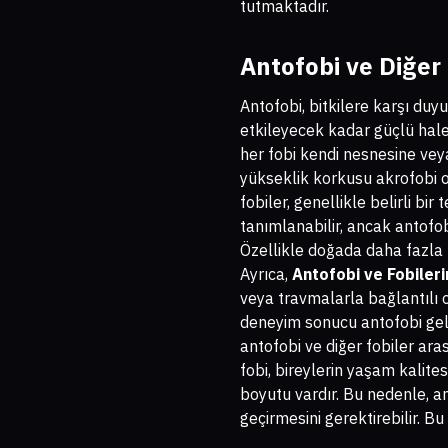
tutmaktadır.
Antofobi ve Diğer 
Antofobi, bitkilere karşı duyu
etkileyecek kadar güçlü hale g
her fobi kendi nesnesine vey
yükseklik korkusu akrofobi ola
fobiler, genellikle belirli bir
tanımlanabilir, ancak antofobi
Özellikle doğada daha fazla z
Ayrıca,
Antofobi ve Fobileri
veya travmalarla bağlantılı o
deneyim sonucu antofobi geliş
antofobi ve diğer fobiler arası
fobi, bireylerin yaşam kalites
boyutu vardır. Bu nedenle, an
geçirmesini gerektirebilir. Bu