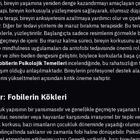
i, bireyin yaşamına yeniden denge kazandırmayı amaçlayan çeşit
terapi, bireyin korkusuyla yüzleşmesini sağlayarak, olumsuz düş
Bu terapi, bireyin anksiyetesini azaltmaya yardımcı olur ve çiçekl
. Diğer bir tedavi yöntemi de maruz bırakma terapisidir. Bu ter
lerle, yüzleştiririlir. Başlangıçta sadece resimlerini görmekl
 geçmeyi de içerir. Bu maruz kalma süreci, bireyin korkusunu a
e mindfulness uygulamaları da antofobi tedavisinde önemli rol
ır ve zihin-beden dengesini geliştirir, böylece korkularla başa çı
obilerin Psikolojik Temelleri
incelendiğinde, bu rahatsızlığın 
aşım olduğu anlaşılmaktadır. Bireylerin profesyonel destek al
ini yükseltmeleri açısından kritik öneme sahiptir.
r: Fobilerin Kökleri
şık yapısının bir yansımasıdır ve genellikle geçmişte yaşanan t
umlar, nesneler veya hayvanlar karşısında irrasyonel bir tepki 
ek korkusu, bazı insanların çocukluk döneminde yaşadığı olum
bilinçaltında saklanır ve zamanla fobi haline dönüşebilir. Psikol
l etmenlerin etkileşimi yatar. Genetik yatkınlık, bazı bireyler