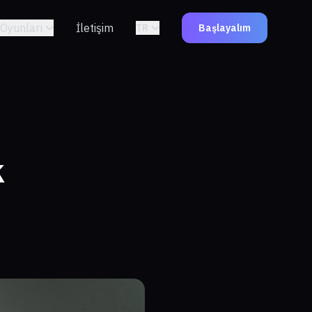
Oyunları
İletişim
TR
Başlayalım
k