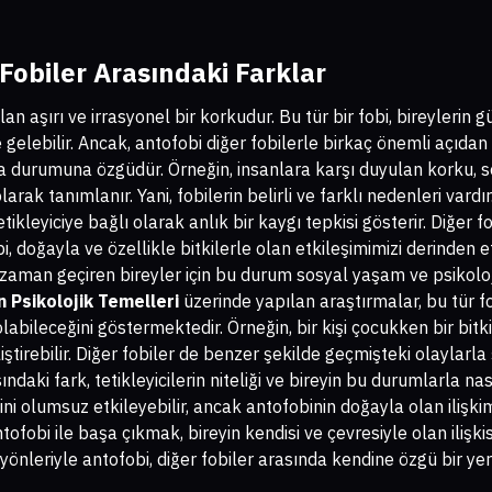
Fobiler Arasındaki Farklar
lan aşırı ve irrasyonel bir korkudur. Bu tür bir fobi, bireylerin
elebilir. Ancak, antofobi diğer fobilerle birkaç önemli açıdan f
a durumuna özgüdür. Örneğin, insanlara karşı duyulan korku, sos
rak tanımlanır. Yani, fobilerin belirli ve farklı nedenleri vardır
 tetikleyiciye bağlı olarak anlık bir kaygı tepkisi gösterir. Diğer
, doğayla ve özellikle bitkilerle olan etkileşimimizi derinden et
aman geçiren bireyler için bu durum sosyal yaşam ve psikolojik 
n Psikolojik Temelleri
üzerinde yapılan araştırmalar, bu tür f
labileceğini göstermektedir. Örneğin, bir kişi çocukken bir bitki
tirebilir. Diğer fobiler de benzer şekilde geçmişteki olaylarla 
ndaki fark, tetikleyicilerin niteliği ve bireyin bu durumlarla nasıl 
ini olumsuz etkileyebilir, ancak antofobinin doğayla olan ilişkim
tofobi ile başa çıkmak, bireyin kendisi ve çevresiyle olan ilişk
 yönleriyle antofobi, diğer fobiler arasında kendine özgü bir yer 