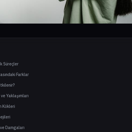
ik Süreçler
rasındaki Farklar
tkilenir?
 ve Yaklaşımları
n Kökleri
jileri
i ve Damgaları