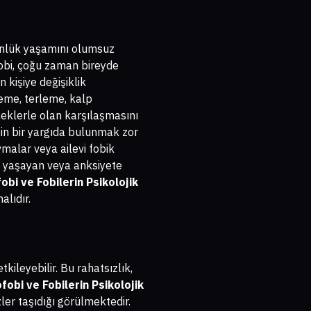
günlük yaşamını olumsuz
tofobi, çoğu zaman bireyde
n kişiye değişiklik
treme, terleme, kalp
içeklerle olan karşılaşmasını
sin bir yargıda bulunmak zor
vmalar veya ailevi fobik
ğu yaşayan veya anksiyete
obi ve Fobilerin Psikolojik
alıdır.
kileyebilir. Bu rahatsızlık,
fobi ve Fobilerin Psikolojik
zler taşıdığı görülmektedir.