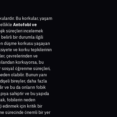
rkulardır. Bu korkular, yaşam
zellikle
Antofobi ve
jik süreçleri incelemek
lirli bir durumla ilgili
ekten düşme korkusu yaşayan
ksiyete ve korku tepkilerinin
ler, çevrelerinden ve
i yılandan korkuyorsa, bu
r sosyal öğrenme süreçleri,
eden olabilir. Bunun yanı
ndişeli bireyler, daha fazla
lir ve bu da onların fobik
apıya sahiptir ve bu yapıda
rak, fobilerin neden
 edinmek için kritik bir
şme sürecinde önemli bir yer