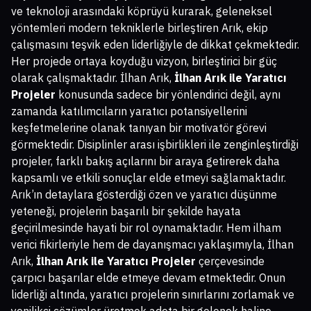
ve teknoloji arasındaki köprüyü kurarak, geleneksel
yöntemleri modern tekniklerle birleştiren Arık, ekip
çalışmasını teşvik eden liderliğiyle de dikkat çekmektedir.
Her projede ortaya koyduğu vizyon, birleştirici bir güç
olarak çalışmaktadır. İlhan Arık,
İlhan Arık ile Yaratıcı
Projeler
konusunda sadece bir yönlendirici değil, aynı
zamanda katılımcıların yaratıcı potansiyellerini
keşfetmelerine olanak tanıyan bir motivatör görevi
görmektedir. Disiplinler arası işbirlikleri ile zenginleştirdiği
projeler, farklı bakış açılarını bir araya getirerek daha
kapsamlı ve etkili sonuçlar elde etmeyi sağlamaktadır.
Arık’ın detaylara gösterdiği özen ve yaratıcı düşünme
yeteneği, projelerin başarılı bir şekilde hayata
geçirilmesinde hayati bir rol oynamaktadır. Hem ilham
verici fikirleriyle hem de dayanışmacı yaklaşımıyla, İlhan
Arık,
İlhan Arık ile Yaratıcı Projeler
çerçevesinde
çarpıcı başarılar elde etmeye devam etmektedir. Onun
liderliği altında, yaratıcı projelerin sınırlarını zorlamak ve
yenilikçi çözümler üretmek adeta bir gelenek haline