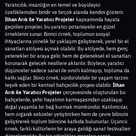
Yaratıcılık, insanlığın en temel ve büyüleyici
özelliklerinden biridir ve birçok alanda kendini gösterir.
İlhan Arık ile Yaratıcı Projeler
kapsamında hayata
geçirilen projeler, bu yaratıcı potansiyelin en güzel
örneklerini sunar. Birinci örnek, toplumun sosyal
ihtiyaçlarına yönelik bir yaklaşım geliştirerek, yerel bir el
sanatları atölyesi açmak olabilir. Bu atölyede, hem genç
yetenekler bir araya gelir, hem de geleneksel el sanatları
korunarak gelecek nesillere aktarılır. Böylece, yaratıcı
düşünceler sadece sanat ile sınırlı kalmayıp, topluma da
katkı sağlar. İkinci örnek, sürdürülebilir bir yaşam tarzını
teşvik eden bir kentsel bahçecilik projesi olabilir.
İlhan
Arık ile Yaratıcı Projeler
çerçevesinde oluşturulan bu
bahçelerde, şehir hayatının karmaşasından uzaklaşıp
doğal yaşamla bir bağ kurmak mümkündür. Katılımcılar,
hem organik sebzeler yetiştirirken hem de çevre bilincini
geliştirerek toplum bilincine katkıda bulunurlar. Üçüncü
örnek, farklı kültürlerin bir araya geldiği sanat festivalleri
düzenlemektir. Bu tür etkinlikler, insanları sanat