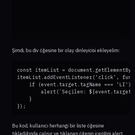
Şimdi, bu div öğesine bir olay dinleyicisi ekleyelim:
const itemList = document.getElementByI
itemList.addEventListener('click', func
    if (event.target.tagName === 'LI') {
        alert(`Seçilen: ${event.target.
    }

Bu kod, kullanıcı herhangi bir liste öğesine
tıkladığında çalışır ve tıklanan öğenin içeriğini alert