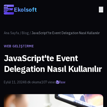
Skip to main content
Ekolsoft
Ana Sayfa
/
Blog
/
JavaScript'te Event Delegation Nasıl Kullanılır
WEB GELIŞTIRME
JavaScript'te Event
Delegation Nasıl Kullanılır
Eylül 11, 2024
8 dk okuma
107 views
Raw