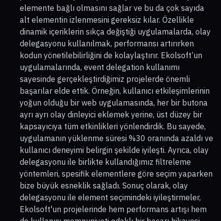
elemente bağlı olmasını sağlar ve bu da çok sayıda
alt elementin izlenmesini gereksiz kılar. Özellikle
dinamik içeriklerin sıkça değiştiği uygulamalarda, olay
delegasyonu kullanılmak, performansı artırırken
kodun yönetilebilirliğini de kolaylaştırır. Ekolsoft’un
uygulamalarında, event delegation kullanımı
sayesinde gerçekleştirdiğimiz projelerde önemli
başarılar elde ettik. Örneğin, kullanıcı etkileşimlerinin
yoğun olduğu bir web uygulamasında, her bir butona
ayrı ayrı olay dinleyici eklemek yerine, üst düzey bir
kapsayıcıya tüm etkinlikleri yönlendirdik. Bu sayede,
uygulamanın yüklenme süresi %30 oranında azaldı ve
kullanıcı deneyimi belirgin şekilde iyileşti. Ayrıca, olay
delegasyonu ile birlikte kullandığımız filtreleme
yöntemleri, spesifik elementlere göre seçim yaparken
bize büyük esneklik sağladı. Sonuç olarak, olay
delegasyonu ile element seçimindeki iyileştirmeler,
Ekolsoft'un projelerinde hem performans artışı hem
de kullanıcı memnuniyeti odaklı bir başarı hikayesi