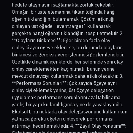
hedefe ulaşmasını sağlamakta zorluk çekebilir.
Örneğin, bir liste elemanına tıklanıldığında hangi
öğenin tıklandığını bulamamak. Çözüm, etkinliği
dinleyen üst öğede `event.target` kullanarak
gerçekte hangi öğenin tıklandığını tespit etmektir. 2.
**Olayların Birikmesi**: Eğer birden fazla olay
dinleyici aynı öğeye eklenirse, bu durumda olayların
birikmesi ve gereksiz yere işlenmesi gözlemlenebilir.
Özellikle dinamik içeriklerde, her seferinde yeni olay
dinleyicisi eklemekten kaçınılmalı; bunun yerine,
mevcut dinleyiciyi kullanmak daha etkili olacaktır. 3.
**Performans Sorunları**: Çok sayıda öğeye aynı
dinleyiciyi eklemek yerine, üst öğeye delegation
uygulamak performans sorunlarını azaltabilir ama
yanlış bir yapı kullanıldığında yine de yavaşlayabilir.
Ekolsoft, bu noktada olay delegasyonunu kullanırken
yalnızca gerekli öğeleri dinleyerek performansı
artırmayı hedeflemektedir. 4. **Zayıf Olay Yönetimi**:
Geliştiriciler, olayları yönetmeye çalışırken olayın