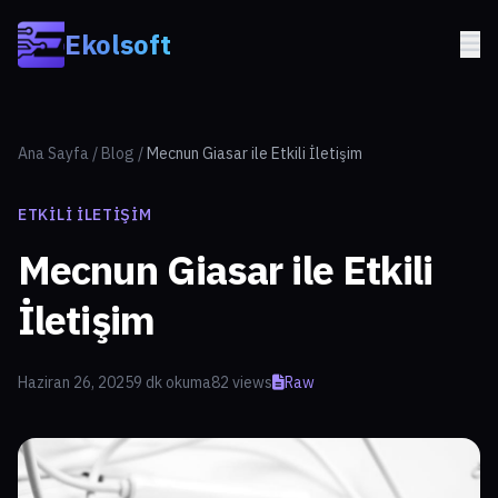
Skip to main content
Ekolsoft
Ana Sayfa
/
Blog
/
Mecnun Giasar ile Etkili İletişim
ETKILI İLETIŞIM
Mecnun Giasar ile Etkili
İletişim
Haziran 26, 2025
9 dk okuma
82 views
Raw