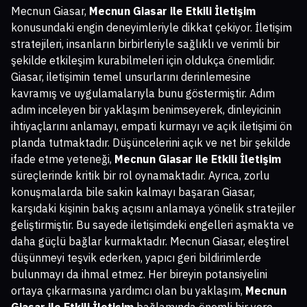
Mecnun Giasar,
Mecnun Giasar ile Etkili İletişim
konusundaki engin deneyimleriyle dikkat çekiyor. İletişim
stratejileri, insanların birbirleriyle sağlıklı ve verimli bir
şekilde etkileşim kurabilmeleri için oldukça önemlidir.
Giasar, iletişimin temel unsurlarını derinlemesine
kavramış ve uygulamalarıyla bunu göstermiştir. Adım
adım inceleyen bir yaklaşım benimseyerek, dinleyicinin
ihtiyaçlarını anlamayı, empati kurmayı ve açık iletişimi ön
planda tutmaktadır. Düşüncelerini açık ve net bir şekilde
ifade etme yeteneği,
Mecnun Giasar ile Etkili İletişim
süreçlerinde kritik bir rol oynamaktadır. Ayrıca, zorlu
konuşmalarda bile sakin kalmayı başaran Giasar,
karşıdaki kişinin bakış açısını anlamaya yönelik stratejiler
geliştirmiştir. Bu sayede iletişimdeki engelleri aşmakta ve
daha güçlü bağlar kurmaktadır. Mecnun Giasar, eleştirel
düşünmeyi teşvik ederken, yapıcı geri bildirimlerde
bulunmayı da ihmal etmez. Her bireyin potansiyelini
ortaya çıkarmasına yardımcı olan bu yaklaşım,
Mecnun
Giasar ile Etkili İletişim
bağlamında önemli bir yere