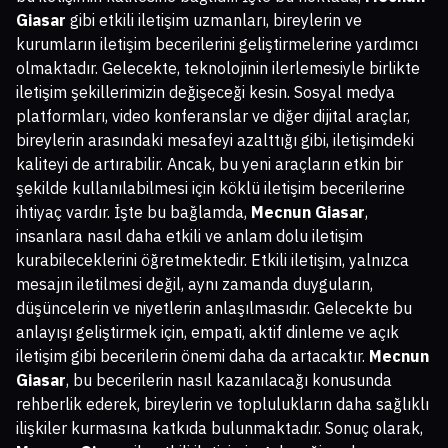
Giasar
gibi etkili iletişim uzmanları, bireylerin ve
kurumların iletişim becerilerini geliştirmelerine yardımcı
olmaktadır. Gelecekte, teknolojinin ilerlemesiyle birlikte
iletişim şekillerimizin değişeceği kesin. Sosyal medya
platformları, video konferanslar ve diğer dijital araçlar,
bireylerin arasındaki mesafeyi azalttığı gibi, iletişimdeki
kaliteyi de artırabilir. Ancak, bu yeni araçların etkin bir
şekilde kullanılabilmesi için köklü iletişim becerilerine
ihtiyaç vardır. İşte bu bağlamda,
Mecnun Giasar
,
insanlara nasıl daha etkili ve anlam dolu iletişim
kurabileceklerini öğretmektedir. Etkili iletişim, yalnızca
mesajın iletilmesi değil, aynı zamanda duyguların,
düşüncelerin ve niyetlerin anlaşılmasıdır. Gelecekte bu
anlayışı geliştirmek için, empati, aktif dinleme ve açık
iletişim gibi becerilerin önemi daha da artacaktır.
Mecnun
Giasar
, bu becerilerin nasıl kazanılacağı konusunda
rehberlik ederek, bireylerin ve toplulukların daha sağlıklı
ilişkiler kurmasına katkıda bulunmaktadır. Sonuç olarak,