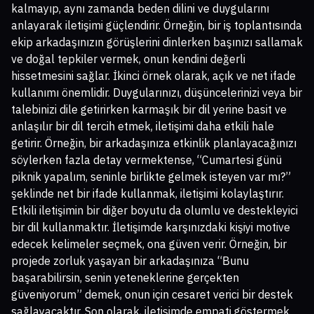
kalmayıp, aynı zamanda beden dilini ve duygularını
anlayarak iletişimi güçlendirir. Örneğin, bir iş toplantısında
ekip arkadaşınızın görüşlerini dinlerken başınızı sallamak
ve doğal tepkiler vermek, onun kendini değerli
hissetmesini sağlar. İkinci örnek olarak, açık ve net ifade
kullanımı önemlidir. Duygularınızı, düşüncelerinizi veya bir
talebinizi dile getirirken karmaşık bir dil yerine basit ve
anlaşılır bir dil tercih etmek, iletişimi daha etkili hale
getirir. Örneğin, bir arkadaşınıza etkinlik planlayacağınızı
söylerken fazla detay vermektense, “Cumartesi günü
piknik yapalım, seninle birlikte gelmek isteyen var mı?”
şeklinde net bir ifade kullanmak, iletişimi kolaylaştırır.
Etkili iletişimin bir diğer boyutu da olumlu ve destekleyici
bir dil kullanmaktır. İletişimde karşınızdaki kişiyi motive
edecek kelimeler seçmek, ona güven verir. Örneğin, bir
projede zorluk yaşayan bir arkadaşınıza “Bunu
başarabilirsin, senin yeteneklerine gerçekten
güveniyorum” demek, onun için cesaret verici bir destek
sağlayacaktır. Son olarak, iletişimde empati göstermek