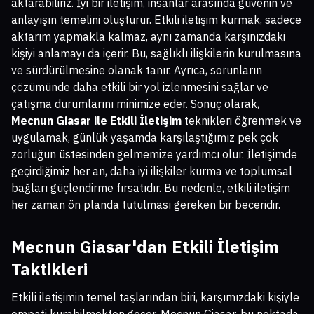
aktarabiliriz. İyi bir iletişim, insanlar arasında güvenin ve
anlayışın temelini oluşturur. Etkili iletişim kurmak, sadece
aktarım yapmakla kalmaz, aynı zamanda karşınızdaki
kişiyi anlamayı da içerir. Bu, sağlıklı ilişkilerin kurulmasına
ve sürdürülmesine olanak tanır. Ayrıca, sorunların
çözümünde daha etkili bir yol izlenmesini sağlar ve
çatışma durumlarını minimize eder. Sonuç olarak,
Mecnun Giasar ile Etkili İletişim
teknikleri öğrenmek ve
uygulamak, günlük yaşamda karşılaştığımız pek çok
zorluğun üstesinden gelmemize yardımcı olur. İletişimde
geçirdiğimiz her an, daha iyi ilişkiler kurma ve toplumsal
bağları güçlendirme fırsatıdır. Bu nedenle, etkili iletişim
her zaman ön planda tutulması gereken bir beceridir.
Mecnun Giasar'dan Etkili İletişim
Taktikleri
Etkili iletişimin temel taşlarından biri, karşımızdaki kişiyle
empati kurabilmekten geçer. Mecnun Giasar, bu noktada